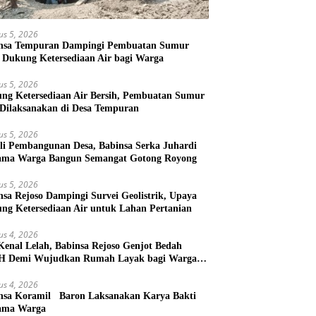
us 5, 2026
nsa Tempuran Dampingi Pembuatan Sumur
, Dukung Ketersediaan Air bagi Warga
us 5, 2026
ng Ketersediaan Air Bersih, Pembuatan Sumur
 Dilaksanakan di Desa Tempuran
us 5, 2026
li Pembangunan Desa, Babinsa Serka Juhardi
ama Warga Bangun Semangat Gotong Royong
us 5, 2026
nsa Rejoso Dampingi Survei Geolistrik, Upaya
ng Ketersediaan Air untuk Lahan Pertanian
us 4, 2026
Kenal Lelah, Babinsa Rejoso Genjot Bedah
 Demi Wujudkan Rumah Layak bagi Warga
kal
us 4, 2026
nsa Koramil Baron Laksanakan Karya Bakti
ama Warga