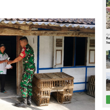
Ag
Ba
Su
W