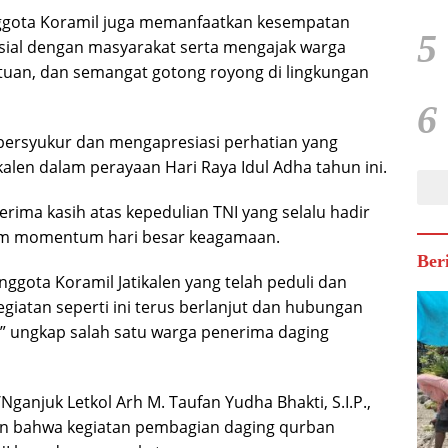
ggota Koramil juga memanfaatkan kesempatan
5
osial dengan masyarakat serta mengajak warga
tuan, dan semangat gotong royong di lingkungan
6
bersyukur dan mengapresiasi perhatian yang
kalen dalam perayaan Hari Raya Idul Adha tahun ini.
rima kasih atas kepedulian TNI yang selalu hadir
am momentum hari besar keagamaan.
Ber
ggota Koramil Jatikalen yang telah peduli dan
iatan seperti ini terus berlanjut dan hubungan
,” ungkap salah satu warga penerima daging
anjuk Letkol Arh M. Taufan Yudha Bhakti, S.I.P.,
n bahwa kegiatan pembagian daging qurban