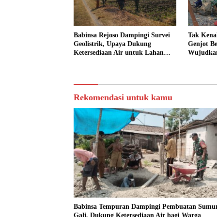
Babinsa Rejoso Dampingi Survei
Tak Kenal
Geolistrik, Upaya Dukung
Genjot B
Ketersediaan Air untuk Lahan
Wujudkan
Pertanian
Warga We
Rekomendasi untuk kamu
Babinsa Tempuran Dampingi Pembuatan Sumu
Gali, Dukung Ketersediaan Air bagi Warga