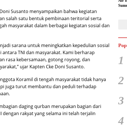
Air 
Sumu
e Doni Susanto menyampaikan bahwa kegiatan
Dila
Tem
 salah satu bentuk pembinaan teritorial serta
ngah masyarakat dalam berbagai kegiatan sosial dan
njadi sarana untuk meningkatkan kepedulian sosial
Pop
 antara TNI dan masyarakat. Kami berharap
1
an rasa kebersamaan, gotong royong, dan
yarakat,” ujar Kapten Cke Doni Susanto.
2
nggota Koramil di tengah masyarakat tidak hanya
pi juga turut membantu dan peduli terhadap
naan.
3
pembagian daging qurban merupakan bagian dari
engan rakyat yang selama ini telah terjalin
4