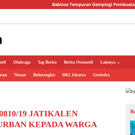
Babinsa Tempuran Dampingi Pembuatan Sumur Gali, Dukung
tif
Olahraga
Tag Berita
Berita Otomotif
Lainnya
atan
Nissan
Bulutangkis
DKI Jakarta
Gerindra
B
810/19 JATIKALEN
URBAN KEPADA WARGA