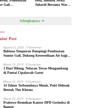
Bersih, Pembuatan
Desa, Babinsa Serka
r Gali
Juhardi Bersama Warga
ksanakan di Desa
Bangun Semangat
puran
Gotong Royong
Selengkapnya
ular Post
Agustus 5, 2026
0 Komentar
Babinsa Tempuran Dampingi Pembuatan
Sumur Gali, Dukung Ketersediaan Air bagi
Warga
Maret 16, 2019
0 Komentar
2 Hari Hilang, Nelayan Tewas Mengambang
di Pantai Cipalawah Garut
Maret 16, 2019
0 Komentar
14 Tahun Terbunuhnya Munir, Polri Didesak
Bentuk Tim Khusus
Maret 16, 2019
0 Komentar
Prabowo Resmikan Kantor DPD Gerindra di
Banten