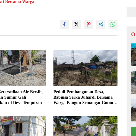
kti Bersama Warga
O
tersediaan Air Bersih,
Peduli Pembangunan Desa,
n Sumur Gali
Babinsa Serka Juhardi Bersama
akan di Desa Tempuran
Warga Bangun Semangat Gotong
Royong