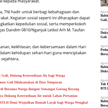
NI kepada masyarakat.
a, TNI hadir untuk berbagi kebahagiaan dan
Agust
Babi
t. Kegiatan sosial seperti ini diharapkan dapat
Gali
katkan kepedulian sosial, serta memperkokoh
Agust
gas Dandim 0810/Nganjuk Letkol Arh M. Taufan
Duku
Gali
Agust
rbanan, keikhlasan, dan kebersamaan dalam Hari
Pedu
 dalam kehidupan sehari-hari guna menciptakan
Bers
 sejahtera.
Agust
Babi
Duku
Gali, Dukung Ketersediaan Air bagi Warga
Agust
umur Gali Dilaksanakan di Desa Tempuran
Tak 
RTLH
ardi Bersama Warga Bangun Semangat Gotong Royong
Weng
aya Dukung Ketersediaan Air untuk Lahan Pertanian
Agust
Babi
ah RTLH Demi Wujudkan Rumah Layak bagi Warga Wengkal
Bers