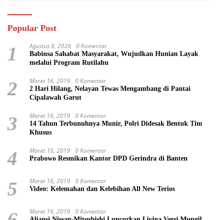
Popular Post
Agustus 8, 2026
0 Komentar
1
Babinsa Sahabat Masyarakat, Wujudkan Hunian Layak
melalui Program Rutilahu
Maret 16, 2019
0 Komentar
2
2 Hari Hilang, Nelayan Tewas Mengambang di Pantai
Cipalawah Garut
Maret 16, 2019
0 Komentar
3
14 Tahun Terbunuhnya Munir, Polri Didesak Bentuk Tim
Khusus
Maret 16, 2019
0 Komentar
4
Prabowo Resmikan Kantor DPD Gerindra di Banten
Maret 16, 2019
0 Komentar
5
Video: Kelemahan dan Kelebihan All New Terios
Maret 16, 2019
0 Komentar
6
Aliansi Nissan-Mitsubishi Luncurkan Livina Versi Mungil