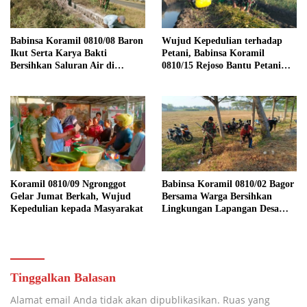
Babinsa Koramil 0810/08 Baron
Wujud Kepedulian terhadap
Ikut Serta Karya Bakti
Petani, Babinsa Koramil
Bersihkan Saluran Air di
0810/15 Rejoso Bantu Petani
Wilayah Binaan
Panen Bawang Merah di
Wilayah Binaan
Koramil 0810/09 Ngronggot
Babinsa Koramil 0810/02 Bagor
Gelar Jumat Berkah, Wujud
Bersama Warga Bersihkan
Kepedulian kepada Masyarakat
Lingkungan Lapangan Desa
Kendalrejo
Tinggalkan Balasan
Alamat email Anda tidak akan dipublikasikan.
Ruas yang