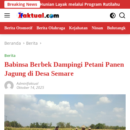
Langsung
judkan Hunian Layak melalui Program Rutilahu
Breaking News
Swasemb
ke
konten
Berita Otomotif
Berita Olahraga
Kejahatan
Nissan
Bulutangkis
Beranda
Berita
Berita
Babinsa Berbek Dampingi Petani Panen
Jagung di Desa Semare
AdminIfaktual
Oktober 14, 2025