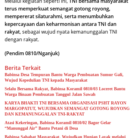
Melalui kegiatan seperti ini,
TNI bersama masyarakat
terus memperkuat semangat gotong royong,
mempererat silaturahmi, serta menumbuhkan
kepercayaan dan keharmonisan antara TNI dan
rakyat
, sebagai wujud nyata kemanunggalan TNI
dengan rakyat.
(Pendim 0810/Nganjuk)
Berita Terkait
Babinsa Desa Tempuran Bantu Warga Pembuatan Sumur Gali,
Wujud Kepedulian TNI kepada Masyarakat
Selalu Bersama Rakyat, Babinsa Koramil 0810/03 Loceret Bantu
Warga Binaan Pembuatan Tanggul Jalan Sawah
KARYA BHAKTI TNI BERSAMA ORGANISASI PSHT RAYON
MARGOPATUT, WUJUDKAN SEMANGAT GOTONG ROYONG
DAN KEMANUNGGALAN TNI-RAKYAT
Atasi Kekeringan, Babinsa Koramil 0810/02 Bagor Gelar
“Manunggal Air” Bantu Petani di Desa
Babinsa Sahabat Masyarakat, Wujudkan Hunian Layak melalui