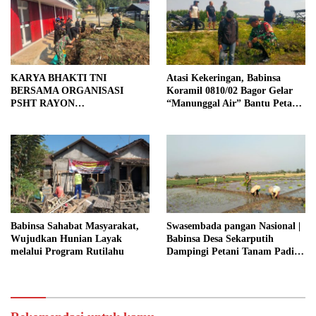
KARYA BHAKTI TNI
Atasi Kekeringan, Babinsa
BERSAMA ORGANISASI
Koramil 0810/02 Bagor Gelar
PSHT RAYON
“Manunggal Air” Bantu Petani
MARGOPATUT, WUJUDKAN
di Desa
SEMANGAT GOTONG
ROYONG DAN
KEMANUNGGALAN TNI-
RAKYAT
Babinsa Sahabat Masyarakat,
Swasembada pangan Nasional |
Wujudkan Hunian Layak
Babinsa Desa Sekarputih
melalui Program Rutilahu
Dampingi Petani Tanam Padi,
Dukung Ketahanan Pangan