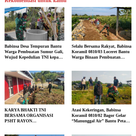
Rekomendasi untuk kamu
Babinsa Desa Tempuran Bantu
Selalu Bersama Rakyat, Babinsa
Warga Pembuatan Sumur Gali,
Koramil 0810/03 Loceret Bantu
Wujud Kepedulian TNI kepada
Warga Binaan Pembuatan
Masyarakat
Tanggul Jalan Sawah
KARYA BHAKTI TNI
Atasi Kekeringan, Babinsa
BERSAMA ORGANISASI
Koramil 0810/02 Bagor Gelar
PSHT RAYON
“Manunggal Air” Bantu Petani
MARGOPATUT, WUJUDKAN
di Desa
SEMANGAT GOTONG