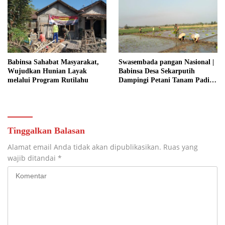
ROYONG DAN
KEMANUNGGALAN TNI-
RAKYAT
Babinsa Sahabat Masyarakat,
Swasembada pangan Nasional |
Wujudkan Hunian Layak
Babinsa Desa Sekarputih
melalui Program Rutilahu
Dampingi Petani Tanam Padi,
Dukung Ketahanan Pangan
Tinggalkan Balasan
Alamat email Anda tidak akan dipublikasikan.
Ruas yang
wajib ditandai
*