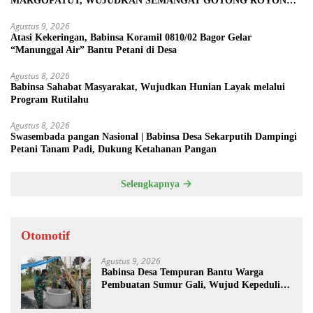
MARGOPATUT, WUJUDKAN SEMANGAT GOTONG ROYONG
DAN KEMANUNGGALAN TNI-RAKYAT
Agustus 9, 2026
Atasi Kekeringan, Babinsa Koramil 0810/02 Bagor Gelar
“Manunggal Air” Bantu Petani di Desa
Agustus 8, 2026
Babinsa Sahabat Masyarakat, Wujudkan Hunian Layak melalui
Program Rutilahu
Agustus 8, 2026
Swasembada pangan Nasional | Babinsa Desa Sekarputih Dampingi
Petani Tanam Padi, Dukung Ketahanan Pangan
Selengkapnya
Otomotif
Agustus 9, 2026
Babinsa Desa Tempuran Bantu Warga
Pembuatan Sumur Gali, Wujud Kepedulian
TNI kepada Masyarakat