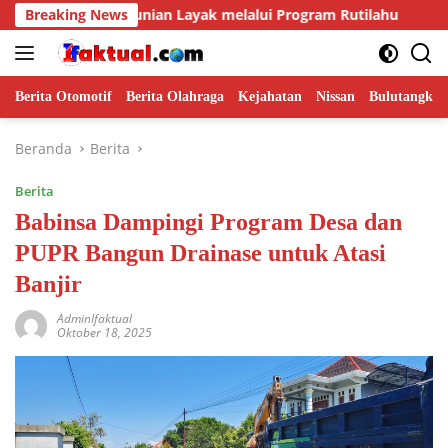
Langsung
kan Hunian Layak melalui Program Rutilahu
Breaking News
Swasembada
ke
konten
Berita Otomotif
Berita Olahraga
Kejahatan
Nissan
Bulutangkis
Beranda
Berita
Berita
Babinsa Dampingi Program Desa dan
PUPR Bangun Drainase untuk Atasi
Banjir
AdminIfaktual
Oktober 18, 2025