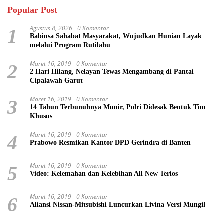
Popular Post
Agustus 8, 2026
0 Komentar
1
Babinsa Sahabat Masyarakat, Wujudkan Hunian Layak
melalui Program Rutilahu
Maret 16, 2019
0 Komentar
2
2 Hari Hilang, Nelayan Tewas Mengambang di Pantai
Cipalawah Garut
Maret 16, 2019
0 Komentar
3
14 Tahun Terbunuhnya Munir, Polri Didesak Bentuk Tim
Khusus
Maret 16, 2019
0 Komentar
4
Prabowo Resmikan Kantor DPD Gerindra di Banten
Maret 16, 2019
0 Komentar
5
Video: Kelemahan dan Kelebihan All New Terios
Maret 16, 2019
0 Komentar
6
Aliansi Nissan-Mitsubishi Luncurkan Livina Versi Mungil