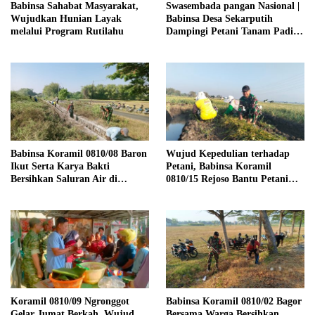
Babinsa Sahabat Masyarakat,
Swasembada pangan Nasional |
Wujudkan Hunian Layak
Babinsa Desa Sekarputih
melalui Program Rutilahu
Dampingi Petani Tanam Padi,
Dukung Ketahanan Pangan
Babinsa Koramil 0810/08 Baron
Wujud Kepedulian terhadap
Ikut Serta Karya Bakti
Petani, Babinsa Koramil
Bersihkan Saluran Air di
0810/15 Rejoso Bantu Petani
Wilayah Binaan
Panen Bawang Merah di
Wilayah Binaan
Koramil 0810/09 Ngronggot
Babinsa Koramil 0810/02 Bagor
Gelar Jumat Berkah, Wujud
Bersama Warga Bersihkan