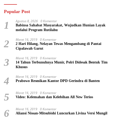
Popular Post
Agustus 8, 2026
0 Komentar
1
Babinsa Sahabat Masyarakat, Wujudkan Hunian Layak
melalui Program Rutilahu
Maret 16, 2019
0 Komentar
2
2 Hari Hilang, Nelayan Tewas Mengambang di Pantai
Cipalawah Garut
Maret 16, 2019
0 Komentar
3
14 Tahun Terbunuhnya Munir, Polri Didesak Bentuk Tim
Khusus
Maret 16, 2019
0 Komentar
4
Prabowo Resmikan Kantor DPD Gerindra di Banten
Maret 16, 2019
0 Komentar
5
Video: Kelemahan dan Kelebihan All New Terios
Maret 16, 2019
0 Komentar
6
Aliansi Nissan-Mitsubishi Luncurkan Livina Versi Mungil