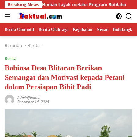
Langsung
judkan Hunian Layak melalui Program Rutilahu
Breaking News
Swasemb
ke
konten
Berita Otomotif
Berita Olahraga
Kejahatan
Nissan
Bulutangkis
Beranda
Berita
Berita
Babinsa Desa Blitaran Berikan
Semangat dan Motivasi kepada Petani
dalam Persiapan Bibit Padi
AdminIfaktual
Desember 14, 2025