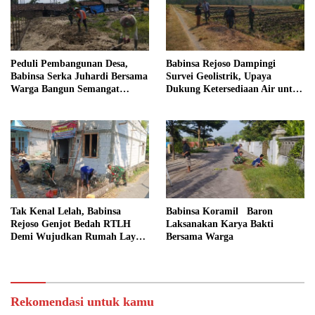
Peduli Pembangunan Desa,
Babinsa Rejoso Dampingi
Babinsa Serka Juhardi Bersama
Survei Geolistrik, Upaya
Warga Bangun Semangat
Dukung Ketersediaan Air untuk
Gotong Royong
Lahan Pertanian
Tak Kenal Lelah, Babinsa
Babinsa Koramil Baron
Rejoso Genjot Bedah RTLH
Laksanakan Karya Bakti
Demi Wujudkan Rumah Layak
Bersama Warga
bagi Warga Wengkal
Rekomendasi untuk kamu