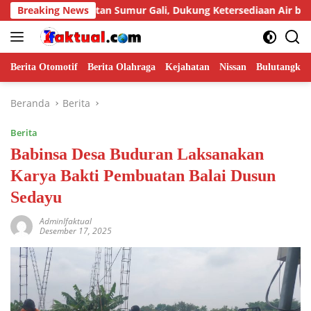
Langsung
mbuatan Sumur Gali, Dukung Ketersediaan Air bagi Warga
Breaking News
ke
konten
Berita Otomotif
Berita Olahraga
Kejahatan
Nissan
Bulutangkis
Beranda
Berita
Berita
Babinsa Desa Buduran Laksanakan
Karya Bakti Pembuatan Balai Dusun
Sedayu
AdminIfaktual
Desember 17, 2025