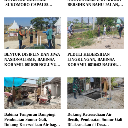
SUKOMORO CAPAI 88
BERSIHKAN BAHU JALAN,
PERSEN, 10 RUMAH MASUK
SIAPKAN LOKASI UNTUK
TAHAP PENYELESAIAN
PENGECORAN
BENTUK DISIPLIN DAN JIWA
PEDULI KEBERSIHAN
NASIONALISME, BABINSA
LINGKUNGAN, BABINSA
KORAMIL 0810/20 NGLUYU
KORAMIL 0810/02 BAGOR
LATIH PASKIBRA
BERSAMA WARGA
KUTOREJO GELAR KERJA
BAKTI
Babinsa Tempuran Dampingi
Dukung Ketersediaan Air
Pembuatan Sumur Gali,
Bersih, Pembuatan Sumur Gali
Dukung Ketersediaan Air bagi
Dilaksanakan di Desa