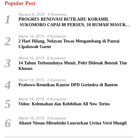
Popular Post
Agustus 6, 2026
0 Komentar
1
PROGRES RENOVASI RUTILAHU KORAMIL
SUKOMORO CAPAI 88 PERSEN, 10 RUMAH MASUK
TAHAP PENYELESAIAN
Maret 16, 2019
0 Komentar
2
2 Hari Hilang, Nelayan Tewas Mengambang di Pantai
Cipalawah Garut
Maret 16, 2019
0 Komentar
3
14 Tahun Terbunuhnya Munir, Polri Didesak Bentuk Tim
Khusus
Maret 16, 2019
0 Komentar
4
Prabowo Resmikan Kantor DPD Gerindra di Banten
Maret 16, 2019
0 Komentar
5
Video: Kelemahan dan Kelebihan All New Terios
Maret 16, 2019
0 Komentar
6
Aliansi Nissan-Mitsubishi Luncurkan Livina Versi Mungil