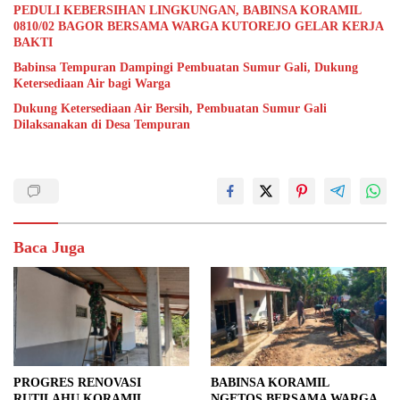
PEDULI KEBERSIHAN LINGKUNGAN, BABINSA KORAMIL
0810/02 BAGOR BERSAMA WARGA KUTOREJO GELAR KERJA
BAKTI
Babinsa Tempuran Dampingi Pembuatan Sumur Gali, Dukung
Ketersediaan Air bagi Warga
Dukung Ketersediaan Air Bersih, Pembuatan Sumur Gali
Dilaksanakan di Desa Tempuran
Baca Juga
PROGRES RENOVASI
BABINSA KORAMIL
RUTILAHU KORAMIL
NGETOS BERSAMA WARGA