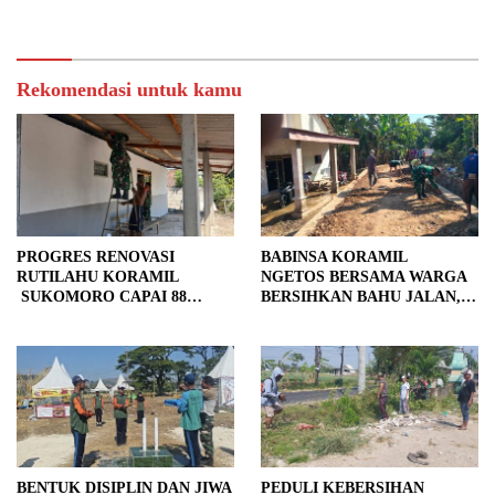
Warga
Tempuran
Rekomendasi untuk kamu
PROGRES RENOVASI
BABINSA KORAMIL
RUTILAHU KORAMIL
NGETOS BERSAMA WARGA
SUKOMORO CAPAI 88
BERSIHKAN BAHU JALAN,
PERSEN, 10 RUMAH MASUK
SIAPKAN LOKASI UNTUK
TAHAP PENYELESAIAN
PENGECORAN
BENTUK DISIPLIN DAN JIWA
PEDULI KEBERSIHAN