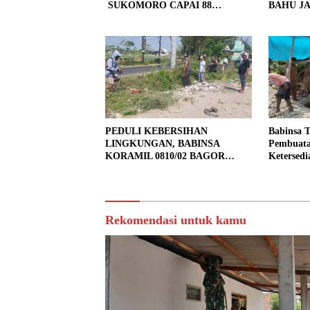
SUKOMORO CAPAI 88
BAHU JA
PERSEN, 10 RUMAH MASUK
LOKASI
TAHAP PENYELESAIAN
PEDULI KEBERSIHAN
Babinsa 
LINGKUNGAN, BABINSA
Pembuata
KORAMIL 0810/02 BAGOR
Ketersedi
BERSAMA WARGA KUTOREJO
GELAR KERJA BAKTI
Rekomendasi untuk kamu