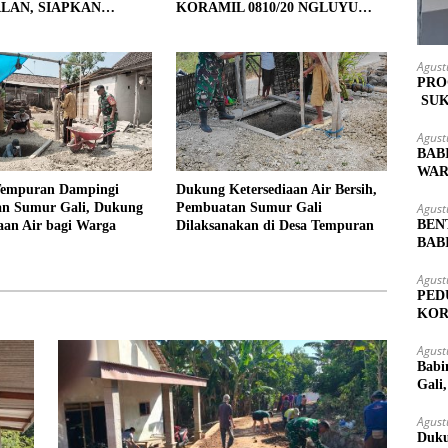
LAN, SIAPKAN
KORAMIL 0810/20 NGLUYU
 UNTUK PENGECORAN
LATIH PASKIBRA
Agust
PRO
SUK
MAS
Agust
BAB
WAR
LOK
Tempuran Dampingi
Dukung Ketersediaan Air Bersih,
Agust
n Sumur Gali, Dukung
Pembuatan Sumur Gali
BEN
aan Air bagi Warga
Dilaksanakan di Desa Tempuran
BAB
PAS
Agust
PED
KOR
KUT
Agust
Babi
Gali
Agust
Duku