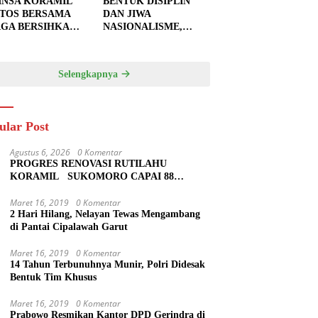
INSA KORAMIL
BENTUK DISIPLIN
TOS BERSAMA
DAN JIWA
GA BERSIHKAN
NASIONALISME,
U JALAN,
BABINSA KORAMIL
PKAN LOKASI
0810/20 NGLUYU
UK
LATIH PASKIBRA
Selengkapnya
GECORAN
ular Post
Agustus 6, 2026
0 Komentar
PROGRES RENOVASI RUTILAHU
KORAMIL SUKOMORO CAPAI 88
PERSEN, 10 RUMAH MASUK TAHAP
PENYELESAIAN
Maret 16, 2019
0 Komentar
2 Hari Hilang, Nelayan Tewas Mengambang
di Pantai Cipalawah Garut
Maret 16, 2019
0 Komentar
14 Tahun Terbunuhnya Munir, Polri Didesak
Bentuk Tim Khusus
Maret 16, 2019
0 Komentar
Prabowo Resmikan Kantor DPD Gerindra di