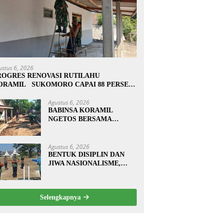
ustus 6, 2026
ROGRES RENOVASI RUTILAHU
ORAMIL SUKOMORO CAPAI 88 PERSEN,
0 RUMAH MASUK TAHAP PENYELESAIAN
Agustus 6, 2026
BABINSA KORAMIL
NGETOS BERSAMA
WARGA BERSIHKAN
BAHU JALAN, SIAPKAN
LOKASI UNTUK
Agustus 6, 2026
PENGECORAN
BENTUK DISIPLIN DAN
JIWA NASIONALISME,
BABINSA KORAMIL
0810/20 NGLUYU LATIH
PASKIBRA
Selengkapnya