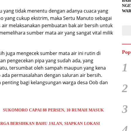
BAB
NGE
 yang tidak menentu dengan adanya cuaca yang
WAR
BAH
no yang cukup ekstrim, maka Sertu Manuto sebagai
SIA
 air melaksanakan pembuatan bak air bersih untuk
UNT
emelihara sumber mata air yang sangat vital milik
PEN
Pop
ih juga mengecek sumber mata air ini rutin di
akan pengecekan pipa yang sudah ada, yang
1
batu, tersumbat oleh sampah maupun yang kena
p ada permasalahan dengan saluran air bersih.
h penting bagi kelangsungan warga desa Oob dan
2
3
 SUKOMORO CAPAI 88 PERSEN, 10 RUMAH MASUK
RGA BERSIHKAN BAHU JALAN, SIAPKAN LOKASI
4