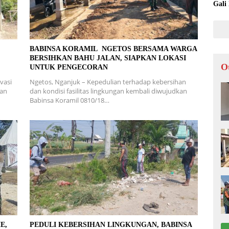
Gali
L
BABINSA KORAMIL NGETOS BERSAMA WARGA
BERSIHKAN BAHU JALAN, SIAPKAN LOKASI
O
UNTUK PENGECORAN
vasi
Ngetos, Nganjuk – Kepedulian terhadap kebersihan
ran
dan kondisi fasilitas lingkungan kembali diwujudkan
Babinsa Koramil 0810/18…
E,
PEDULI KEBERSIHAN LINGKUNGAN, BABINSA