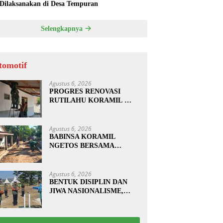
 Dilaksanakan di Desa Tempuran
Selengkapnya
tomotif
Agustus 6, 2026
PROGRES RENOVASI
RUTILAHU KORAMIL
SUKOMORO CAPAI 88
PERSEN, 10 RUMAH
MASUK TAHAP
Agustus 6, 2026
PENYELESAIAN
BABINSA KORAMIL
NGETOS BERSAMA
WARGA BERSIHKAN
BAHU JALAN, SIAPKAN
LOKASI UNTUK
Agustus 6, 2026
PENGECORAN
BENTUK DISIPLIN DAN
JIWA NASIONALISME,
BABINSA KORAMIL
0810/20 NGLUYU LATIH
PASKIBRA