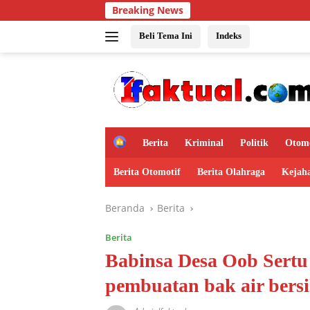
Langsung
Breaking News
P
ke
konten
Beli Tema Ini
Indeks
H
Berita
Kriminal
Politik
Otomo
o
m
Berita Otomotif
Berita Olahraga
Kejah
e
Beranda
Berita
Berita
Babinsa Desa Oob Sert
pembuatan bak air bersi