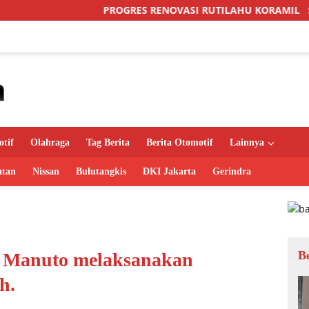
ROGRES RENOVASI RUTILAHU KORAMIL SUKOMORO CAPAI 88 
tif
Olahraga
Tag Berita
Berita Otomotif
Lainnya
atan
Nissan
Bulutangkis
DKI Jakarta
Gerindra
B
u Manuto melaksanakan
h.