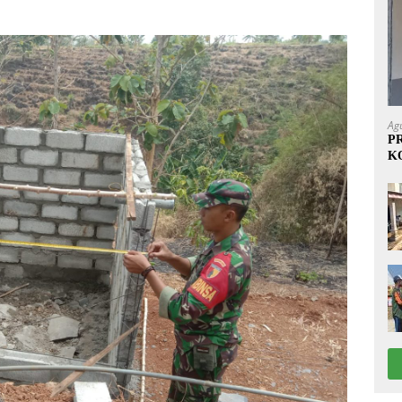
Ag
P
K
1