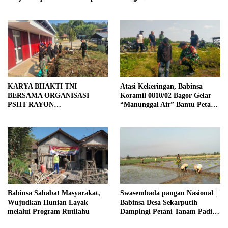
Masyarakat
Tanggul Jalan Sawah
KARYA BHAKTI TNI
Atasi Kekeringan, Babinsa
BERSAMA ORGANISASI
Koramil 0810/02 Bagor Gelar
PSHT RAYON
“Manunggal Air” Bantu Petani
MARGOPATUT, WUJUDKAN
di Desa
SEMANGAT GOTONG
ROYONG DAN
KEMANUNGGALAN TNI-
RAKYAT
Babinsa Sahabat Masyarakat,
Swasembada pangan Nasional |
Wujudkan Hunian Layak
Babinsa Desa Sekarputih
melalui Program Rutilahu
Dampingi Petani Tanam Padi,
Dukung Ketahanan Pangan