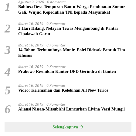
Agustus 9, 2026
0 Komentar
1
Babinsa Desa Tempuran Bantu Warga Pembuatan Sumur
Gali, Wujud Kepedulian TNI kepada Masyarakat
Maret 16, 2019
0 Komentar
2
2 Hari Hilang, Nelayan Tewas Mengambang di Pantai
Cipalawah Garut
Maret 16, 2019
0 Komentar
3
14 Tahun Terbunuhnya Munir, Polri Didesak Bentuk Tim
Khusus
Maret 16, 2019
0 Komentar
4
Prabowo Resmikan Kantor DPD Gerindra di Banten
Maret 16, 2019
0 Komentar
5
Video: Kelemahan dan Kelebihan All New Terios
Maret 16, 2019
0 Komentar
6
Aliansi Nissan-Mitsubishi Luncurkan Livina Versi Mungil
Selengkapnya