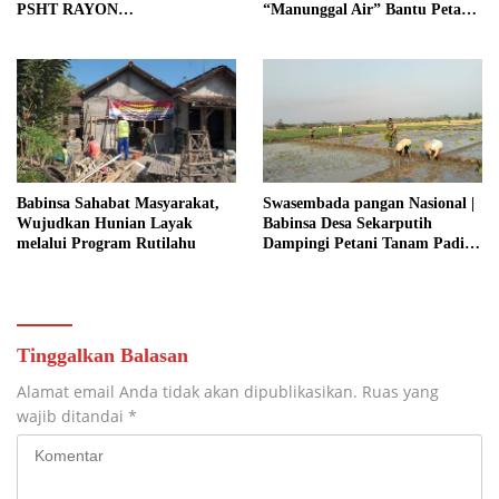
PSHT RAYON
“Manunggal Air” Bantu Petani
MARGOPATUT, WUJUDKAN
di Desa
SEMANGAT GOTONG
ROYONG DAN
KEMANUNGGALAN TNI-
RAKYAT
Babinsa Sahabat Masyarakat,
Swasembada pangan Nasional |
Wujudkan Hunian Layak
Babinsa Desa Sekarputih
melalui Program Rutilahu
Dampingi Petani Tanam Padi,
Dukung Ketahanan Pangan
Tinggalkan Balasan
Alamat email Anda tidak akan dipublikasikan.
Ruas yang
wajib ditandai
*