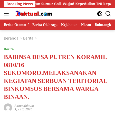
Langsung
mbuatan Sumur Gali, Wujud Kepedulian TNI kepada Masyarakat
Breaking News
ke
konten
Berita Otomotif
Berita Olahraga
Kejahatan
Nissan
Bulutangkis
Beranda
Berita
Berita
BABINSA DESA PUTREN KORAMIL
0810/16
SUKOMORO.MELAKSANAKAN
KEGIATAN SERBUAN TERITORIAL
BINKOMSOS BERSAMA WARGA
BINAAN.
AdminIfaktual
April 3, 2026