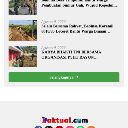
Babinsa Desa Tempuran Bantu Warga
Pembuatan Sumur Gali, Wujud Kepedulian
TNI kepada Masyarakat
Agustus 9, 2026
Selalu Bersama Rakyat, Babinsa Koramil
0810/03 Loceret Bantu Warga Binaan
Pembuatan Tanggul Jalan Sawah
Agustus 9, 2026
KARYA BHAKTI TNI BERSAMA
ORGANISASI PSHT RAYON
MARGOPATUT, WUJUDKAN SEMANGAT
GOTONG ROYONG DAN
KEMANUNGGALAN TNI-RAKYAT
Selengkapnya