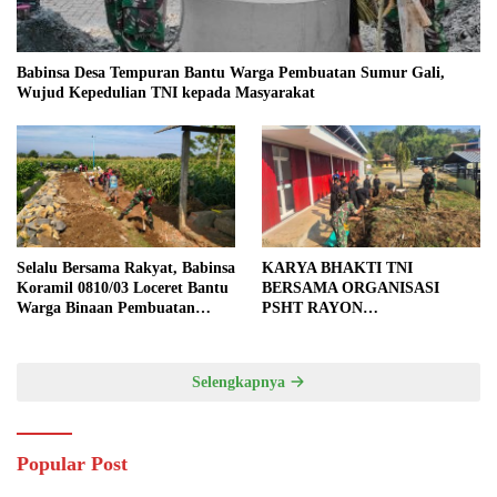
Babinsa Desa Tempuran Bantu Warga Pembuatan Sumur Gali,
Wujud Kepedulian TNI kepada Masyarakat
Selalu Bersama Rakyat, Babinsa
KARYA BHAKTI TNI
Koramil 0810/03 Loceret Bantu
BERSAMA ORGANISASI
Warga Binaan Pembuatan
PSHT RAYON
Tanggul Jalan Sawah
MARGOPATUT, WUJUDKAN
SEMANGAT GOTONG
ROYONG DAN
Selengkapnya
KEMANUNGGALAN TNI-
RAKYAT
Popular Post