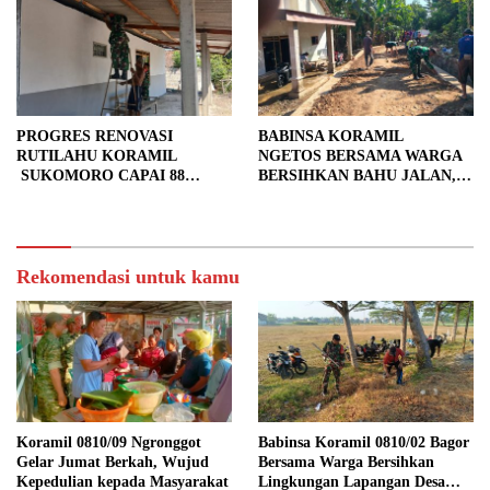
PROGRES RENOVASI
BABINSA KORAMIL
RUTILAHU KORAMIL
NGETOS BERSAMA WARGA
SUKOMORO CAPAI 88
BERSIHKAN BAHU JALAN,
PERSEN, 10 RUMAH MASUK
SIAPKAN LOKASI UNTUK
TAHAP PENYELESAIAN
PENGECORAN
Rekomendasi untuk kamu
Koramil 0810/09 Ngronggot
Babinsa Koramil 0810/02 Bagor
Gelar Jumat Berkah, Wujud
Bersama Warga Bersihkan
Kepedulian kepada Masyarakat
Lingkungan Lapangan Desa