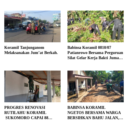
Kendalrejo
Koramil Tanjunganom
Babinsa Koramil 0810/07
Melaksanakan Jum’at Berkah.
Patianrowo Bersama Perguruan
Silat Gelar Kerja Bakti Jumat
Bersih.
PROGRES RENOVASI
BABINSA KORAMIL
RUTILAHU KORAMIL
NGETOS BERSAMA WARGA
SUKOMORO CAPAI 88
BERSIHKAN BAHU JALAN,
PERSEN, 10 RUMAH MASUK
SIAPKAN LOKASI UNTUK