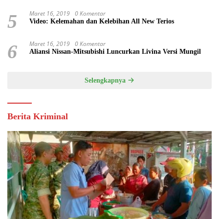
Maret 16, 2019
0 Komentar
5
Video: Kelemahan dan Kelebihan All New Terios
Maret 16, 2019
0 Komentar
6
Aliansi Nissan-Mitsubishi Luncurkan Livina Versi Mungil
Selengkapnya
Berita Kriminal