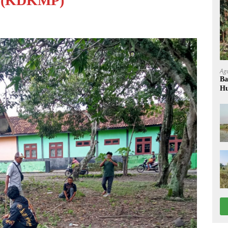
h (KDKMP)
Ag
Ba
Hu