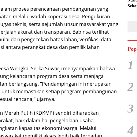
Nasi
Seka
 dalam proses perencanaan pembangunan yang
Peta
atan melalui wadah koperasi desa. Pengukuran
Duku
Pan
ugas teknis, serta sejumlah unsur masyarakat yang
rjalan akurat dan transparan. Babinsa terlihat
mulai dari pengecekan batas lahan, verifikasi data
i antara perangkat desa dan pemilik lahan
Pop
1
Desa Wengkal Serka Suwarji menyampaikan bahwa
ung kelancaran program desa serta menjaga
2
atan berlangsung. “Pendampingan ini merupakan
nsa untuk memastikan setiap program pembangunan
esuai rencana,” ujarnya.
3
 Merah Putih (KDKMP) sendiri diharapkan
akat, baik dalam hal pengelolaan usaha,
4
gkatan kapasitas ekonomi warga. Melalui
syarakat memiliki akses lebih baik terhadap