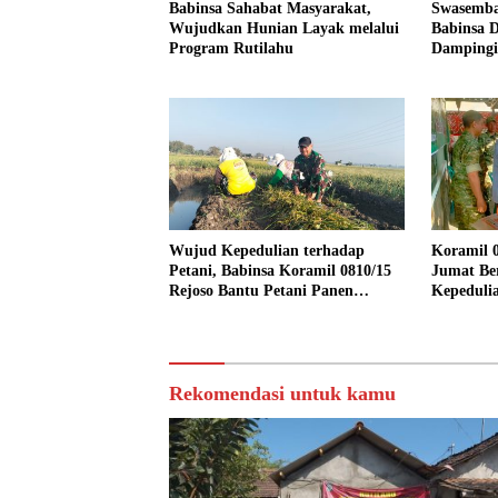
Babinsa Sahabat Masyarakat,
Swasemba
Wujudkan Hunian Layak melalui
Babinsa D
Program Rutilahu
Dampingi
Dukung 
Wujud Kepedulian terhadap
Koramil 0
Petani, Babinsa Koramil 0810/15
Jumat Be
Rejoso Bantu Petani Panen
Kepeduli
Bawang Merah di Wilayah Binaan
Rekomendasi untuk kamu