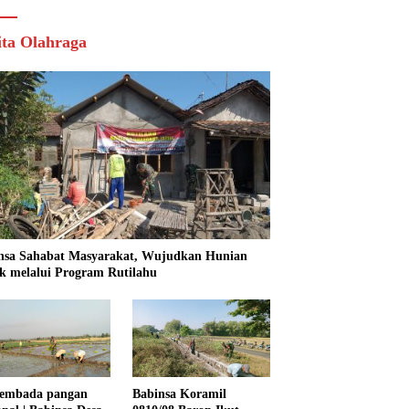
ita Olahraga
nsa Sahabat Masyarakat, Wujudkan Hunian
k melalui Program Rutilahu
embada pangan
Babinsa Koramil