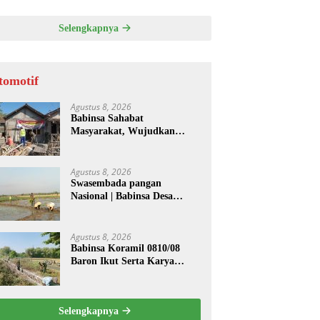
Selengkapnya
tomotif
Agustus 8, 2026
Babinsa Sahabat
Masyarakat, Wujudkan
Hunian Layak melalui
Program Rutilahu
Agustus 8, 2026
Swasembada pangan
Nasional | Babinsa Desa
Sekarputih Dampingi Petani
Tanam Padi, Dukung
Ketahanan Pangan
Agustus 8, 2026
Babinsa Koramil 0810/08
Baron Ikut Serta Karya
Bakti Bersihkan Saluran Air
di Wilayah Binaan
Selengkapnya