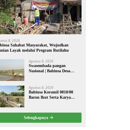
ustus 8, 2026
binsa Sahabat Masyarakat, Wujudkan
nian Layak melalui Program Rutilahu
Agustus 8, 2026
Swasembada pangan
Nasional | Babinsa Desa
Sekarputih Dampingi Petani
Tanam Padi, Dukung
Ketahanan Pangan
Agustus 8, 2026
Babinsa Koramil 0810/08
Baron Ikut Serta Karya
Bakti Bersihkan Saluran Air
di Wilayah Binaan
Selengkapnya