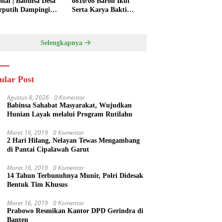
onal | Babinsa Desa
0810/08 Baron Ikut
rputih Dampingi
Serta Karya Bakti
ni Tanam Padi,
Bersihkan Saluran Air
ng Ketahanan
di Wilayah Binaan
gan
Selengkapnya
ular Post
Agustus 8, 2026
0 Komentar
Babinsa Sahabat Masyarakat, Wujudkan
Hunian Layak melalui Program Rutilahu
Maret 16, 2019
0 Komentar
2 Hari Hilang, Nelayan Tewas Mengambang
di Pantai Cipalawah Garut
Maret 16, 2019
0 Komentar
14 Tahun Terbunuhnya Munir, Polri Didesak
Bentuk Tim Khusus
Maret 16, 2019
0 Komentar
Prabowo Resmikan Kantor DPD Gerindra di
Banten