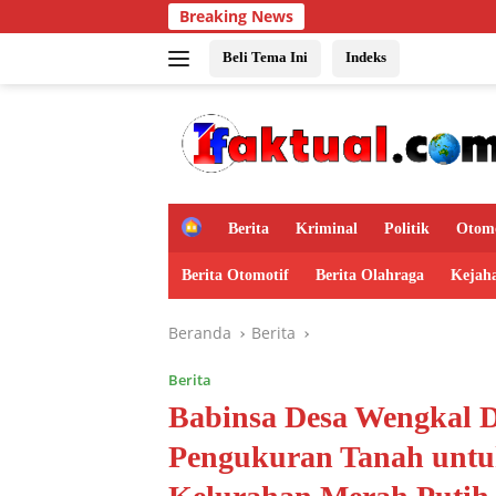
Langsung
Breaking News
Babinsa Saha
ke
konten
Beli Tema Ini
Indeks
H
Berita
Kriminal
Politik
Otomo
o
m
Berita Otomotif
Berita Olahraga
Kejah
e
Beranda
Berita
Berita
Babinsa Desa Wengkal 
Pengukuran Tanah untu