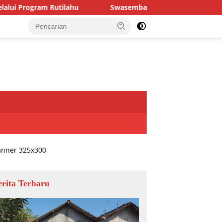
ahu
Swasembada pangan Nasional | Babinsa Desa Sekar
erita Terbaru