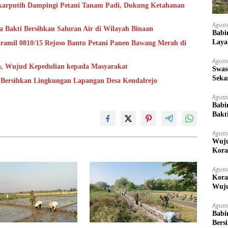
ekarputih Dampingi Petani Tanam Padi, Dukung Ketahanan
Agust
a Bakti Bersihkan Saluran Air di Wilayah Binaan
Babi
Laya
ramil 0810/15 Rejoso Bantu Petani Panen Bawang Merah di
Agust
h, Wujud Kepedulian kepada Masyarakat
Swas
Seka
 Bersihkan Lingkungan Lapangan Desa Kendalrejo
Ket
Agust
Babi
Bakt
Agust
Wuju
Kora
Mera
Agust
Kora
Wuju
Agust
Babi
Bers