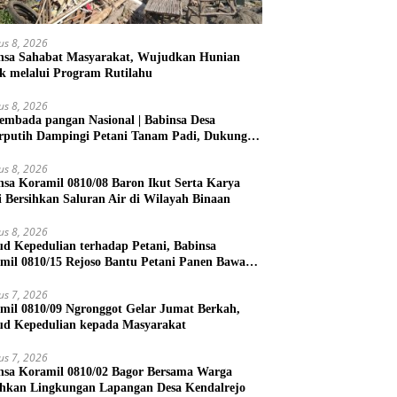
us 8, 2026
nsa Sahabat Masyarakat, Wujudkan Hunian
k melalui Program Rutilahu
us 8, 2026
embada pangan Nasional | Babinsa Desa
rputih Dampingi Petani Tanam Padi, Dukung
ahanan Pangan
us 8, 2026
nsa Koramil 0810/08 Baron Ikut Serta Karya
i Bersihkan Saluran Air di Wilayah Binaan
us 8, 2026
d Kepedulian terhadap Petani, Babinsa
mil 0810/15 Rejoso Bantu Petani Panen Bawang
h di Wilayah Binaan
us 7, 2026
mil 0810/09 Ngronggot Gelar Jumat Berkah,
d Kepedulian kepada Masyarakat
us 7, 2026
nsa Koramil 0810/02 Bagor Bersama Warga
ihkan Lingkungan Lapangan Desa Kendalrejo