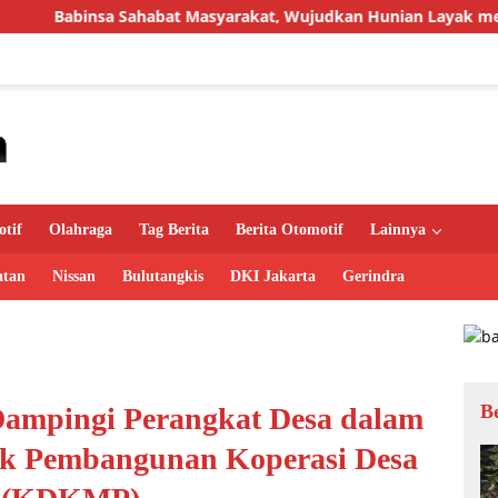
bat Masyarakat, Wujudkan Hunian Layak melalui Program Rutil
tif
Olahraga
Tag Berita
Berita Otomotif
Lainnya
atan
Nissan
Bulutangkis
DKI Jakarta
Gerindra
B
Dampingi Perangkat Desa dalam
k Pembangunan Koperasi Desa