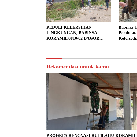
PEDULI KEBERSIHAN
Babinsa 
LINGKUNGAN, BABINSA
Pembuata
KORAMIL 0810/02 BAGOR
Ketersedi
BERSAMA WARGA KUTOREJO
GELAR KERJA BAKTI
Rekomendasi untuk kamu
PROGRES RENOVASI RUTILAHU KORAMI