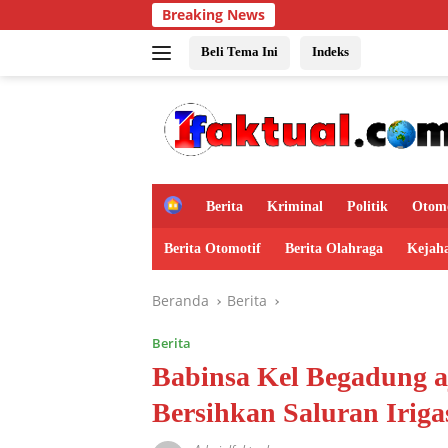
Langsung
Breaking News
ke
konten
Beli Tema Ini
Indeks
H
Berita
Kriminal
Politik
Otomo
o
m
Berita Otomotif
Berita Olahraga
Kejah
e
Beranda
Berita
Berita
Babinsa Kel Begadung 
Bersihkan Saluran Iriga