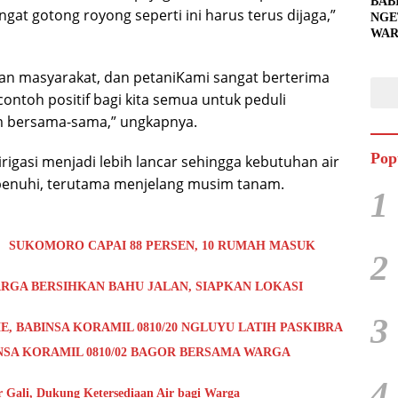
BAB
at gotong royong seperti ini harus terus dijaga,”
NGE
WAR
BAH
SIA
tan masyarakat, dan petaniKami sangat berterima
UNT
i contoh positif bagi kita semua untuk peduli
PEN
m bersama-sama,” ungkapnya.
Pop
irigasi menjadi lebih lancar sehingga kebutuhan air
rpenuhi, terutama menjelang musim tanam.
1
 SUKOMORO CAPAI 88 PERSEN, 10 RUMAH MASUK
2
RGA BERSIHKAN BAHU JALAN, SIAPKAN LOKASI
3
E, BABINSA KORAMIL 0810/20 NGLUYU LATIH PASKIBRA
NSA KORAMIL 0810/02 BAGOR BERSAMA WARGA
4
Gali, Dukung Ketersediaan Air bagi Warga