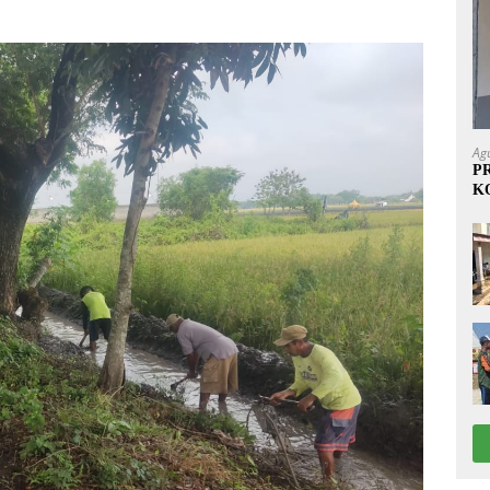
Ag
P
K
1