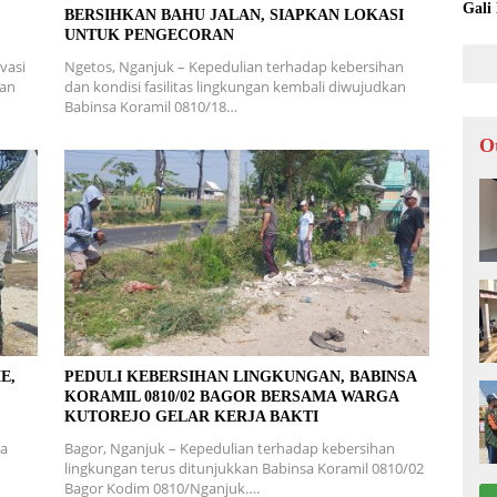
Gali
BERSIHKAN BAHU JALAN, SIAPKAN LOKASI
UNTUK PENGECORAN
vasi
Ngetos, Nganjuk – Kepedulian terhadap kebersihan
ran
dan kondisi fasilitas lingkungan kembali diwujudkan
Babinsa Koramil 0810/18…
O
E,
PEDULI KEBERSIHAN LINGKUNGAN, BABINSA
KORAMIL 0810/02 BAGOR BERSAMA WARGA
KUTOREJO GELAR KERJA BAKTI
ra
Bagor, Nganjuk – Kepedulian terhadap kebersihan
lingkungan terus ditunjukkan Babinsa Koramil 0810/02
Bagor Kodim 0810/Nganjuk….