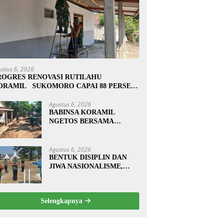
ustus 6, 2026
ROGRES RENOVASI RUTILAHU
ORAMIL SUKOMORO CAPAI 88 PERSEN,
0 RUMAH MASUK TAHAP PENYELESAIAN
Agustus 6, 2026
BABINSA KORAMIL
NGETOS BERSAMA
WARGA BERSIHKAN
BAHU JALAN, SIAPKAN
LOKASI UNTUK
Agustus 6, 2026
PENGECORAN
BENTUK DISIPLIN DAN
JIWA NASIONALISME,
BABINSA KORAMIL
0810/20 NGLUYU LATIH
PASKIBRA
Selengkapnya