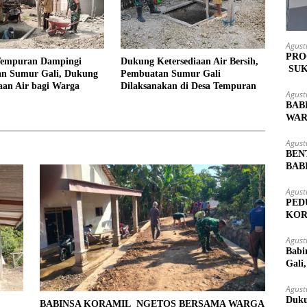
Agust
PRO
Tempuran Dampingi
Dukung Ketersediaan Air Bersih,
SUK
n Sumur Gali, Dukung
Pembuatan Sumur Gali
MAS
aan Air bagi Warga
Dilaksanakan di Desa Tempuran
Agust
BAB
WAR
LOK
Agust
BEN
BAB
PAS
Agust
PED
KOR
KUT
Agust
Babi
Gali
Agust
Duku
L
BABINSA KORAMIL NGETOS BERSAMA WARGA