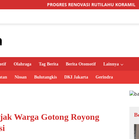
PROGRES RENOVASI RUTILAHU KORAMIL SUKOMORO CAPAI 88 
tif
Olahraga
Tag Berita
Berita Otomotif
Lainnya
atan
Nissan
Bulutangkis
DKI Jakarta
Gerindra
B
ajak Warga Gotong Royong
si