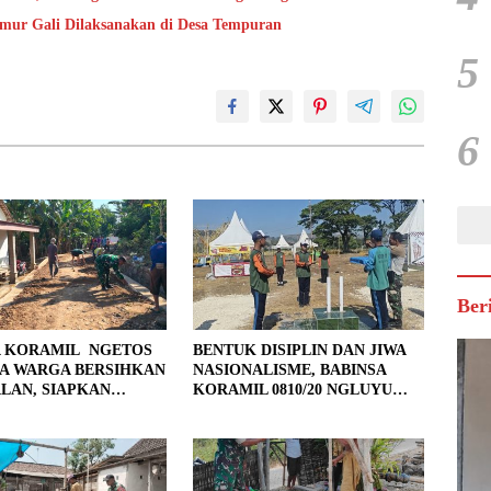
umur Gali Dilaksanakan di Desa Tempuran
5
6
Ber
A KORAMIL NGETOS
BENTUK DISIPLIN DAN JIWA
A WARGA BERSIHKAN
NASIONALISME, BABINSA
LAN, SIAPKAN
KORAMIL 0810/20 NGLUYU
 UNTUK PENGECORAN
LATIH PASKIBRA