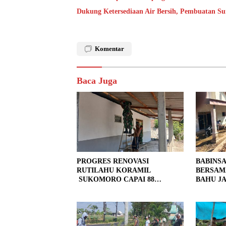
Dukung Ketersediaan Air Bersih, Pembuatan S
Komentar
Baca Juga
PROGRES RENOVASI
BABINS
RUTILAHU KORAMIL
BERSAM
SUKOMORO CAPAI 88
BAHU JA
PERSEN, 10 RUMAH MASUK
LOKASI
TAHAP PENYELESAIAN