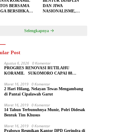
INSA KORAMIL
BENTUK DISIPLIN
TOS BERSAMA
DAN JIWA
GA BERSIHKAN
NASIONALISME,
U JALAN,
BABINSA KORAMIL
PKAN LOKASI
0810/20 NGLUYU
UK
LATIH PASKIBRA
Selengkapnya
GECORAN
ular Post
Agustus 6, 2026
0 Komentar
PROGRES RENOVASI RUTILAHU
KORAMIL SUKOMORO CAPAI 88
PERSEN, 10 RUMAH MASUK TAHAP
PENYELESAIAN
Maret 16, 2019
0 Komentar
2 Hari Hilang, Nelayan Tewas Mengambang
di Pantai Cipalawah Garut
Maret 16, 2019
0 Komentar
14 Tahun Terbunuhnya Munir, Polri Didesak
Bentuk Tim Khusus
Maret 16, 2019
0 Komentar
Prabowo Resmikan Kantor DPD Gerindra di