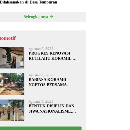
 Dilaksanakan di Desa Tempuran
Selengkapnya
tomotif
Agustus 6, 2026
PROGRES RENOVASI
RUTILAHU KORAMIL
SUKOMORO CAPAI 88
PERSEN, 10 RUMAH
MASUK TAHAP
Agustus 6, 2026
PENYELESAIAN
BABINSA KORAMIL
NGETOS BERSAMA
WARGA BERSIHKAN
BAHU JALAN, SIAPKAN
LOKASI UNTUK
Agustus 6, 2026
PENGECORAN
BENTUK DISIPLIN DAN
JIWA NASIONALISME,
BABINSA KORAMIL
0810/20 NGLUYU LATIH
PASKIBRA