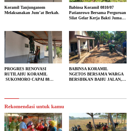
Koramil Tanjunganom
Babinsa Koramil 0810/07
Melaksanakan Jum’at Berkah.
Patianrowo Bersama Perguruan
Silat Gelar Kerja Bakti Jumat
Bersih.
PROGRES RENOVASI
BABINSA KORAMIL
RUTILAHU KORAMIL
NGETOS BERSAMA WARGA
SUKOMORO CAPAI 88
BERSIHKAN BAHU JALAN,
PERSEN, 10 RUMAH MASUK
SIAPKAN LOKASI UNTUK
TAHAP PENYELESAIAN
PENGECORAN
Rekomendasi untuk kamu