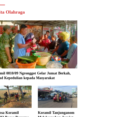
ita Olahraga
mil 0810/09 Ngronggot Gelar Jumat Berkah,
d Kepedulian kepada Masyarakat
nsa Koramil
Koramil Tanjunganom