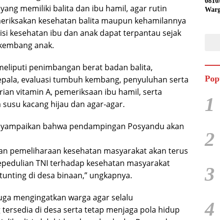
0810
ang memiliki balita dan ibu hamil, agar rutin
Warg
Ling
eriksakan kesehatan balita maupun kehamilannya
Desa
isi kesehatan ibu dan anak dapat terpantau sejak
kembang anak.
eliputi penimbangan berat badan balita,
Pop
epala, evaluasi tumbuh kembang, penyuluhan serta
ian vitamin A, pemeriksaan ibu hamil, serta
1
usu kacang hijau dan agar-agar.
 menyampaikan bahwa pendampingan Posyandu akan
2
an pemeliharaan kesehatan masyarakat akan terus
epedulian TNI terhadap kesehatan masyarakat
3
unting di desa binaan,” ungkapnya.
uga mengingatkan warga agar selalu
4
tersedia di desa serta tetap menjaga pola hidup