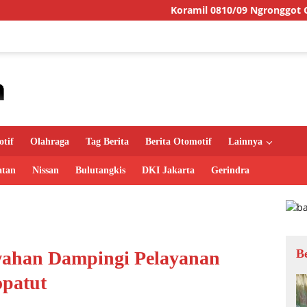
Koramil 0810/09 Ngronggot Gelar Jumat Berka
tif
Olahraga
Tag Berita
Berita Otomotif
Lainnya
atan
Nissan
Bulutangkis
DKI Jakarta
Gerindra
B
wahan Dampingi Pelayanan
opatut