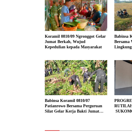
Koramil 0810/09 Ngronggot Gelar
Babinsa K
Jumat Berkah, Wujud
Bersama 
Kepedulian kepada Masyarakat
Lingkung
Kendalre
Babinsa Koramil 0810/07
PROGRE
Patianrowo Bersama Perguruan
RUTILA
Silat Gelar Kerja Bakti Jumat
SUKOMO
Bersih.
PERSEN
TAHAP 