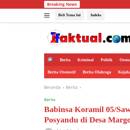
Langsung
Breaking News
ke
konten
Beli Tema Ini
Indeks
H
Berita
Kriminal
Politik
Otomo
o
m
Berita Otomotif
Berita Olahraga
Kejah
e
Beranda
Berita
Berita
Babinsa Koramil 05/Sa
Posyandu di Desa Marg