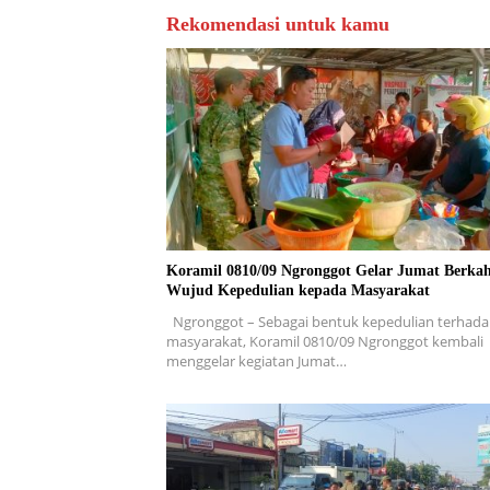
Rekomendasi untuk kamu
Koramil 0810/09 Ngronggot Gelar Jumat Berkah
Wujud Kepedulian kepada Masyarakat
Ngronggot – Sebagai bentuk kepedulian terhad
masyarakat, Koramil 0810/09 Ngronggot kembali
menggelar kegiatan Jumat…