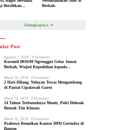
/02 Bagor Bersama
Melaksanakan Jum’at
a Bersihkan
Berkah.
kungan Lapangan
 Kendalrejo
Selengkapnya
ular Post
Agustus 7, 2026
0 Komentar
Koramil 0810/09 Ngronggot Gelar Jumat
Berkah, Wujud Kepedulian kepada
Masyarakat
Maret 16, 2019
0 Komentar
2 Hari Hilang, Nelayan Tewas Mengambang
di Pantai Cipalawah Garut
Maret 16, 2019
0 Komentar
14 Tahun Terbunuhnya Munir, Polri Didesak
Bentuk Tim Khusus
Maret 16, 2019
0 Komentar
Prabowo Resmikan Kantor DPD Gerindra di
Banten