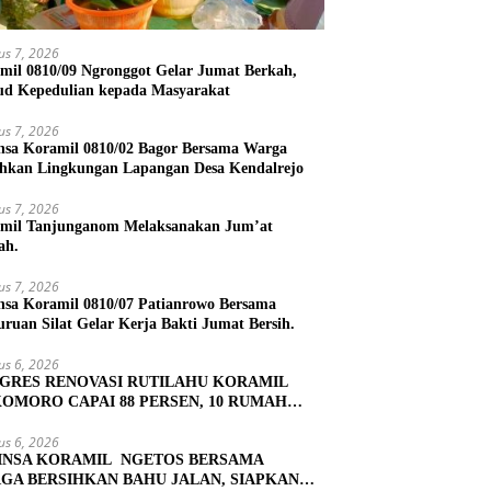
us 7, 2026
mil 0810/09 Ngronggot Gelar Jumat Berkah,
d Kepedulian kepada Masyarakat
us 7, 2026
nsa Koramil 0810/02 Bagor Bersama Warga
ihkan Lingkungan Lapangan Desa Kendalrejo
us 7, 2026
mil Tanjunganom Melaksanakan Jum’at
ah.
us 7, 2026
nsa Koramil 0810/07 Patianrowo Bersama
uruan Silat Gelar Kerja Bakti Jumat Bersih.
us 6, 2026
GRES RENOVASI RUTILAHU KORAMIL
OMORO CAPAI 88 PERSEN, 10 RUMAH
UK TAHAP PENYELESAIAN
us 6, 2026
INSA KORAMIL NGETOS BERSAMA
GA BERSIHKAN BAHU JALAN, SIAPKAN