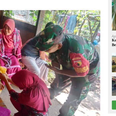
Ag
Ko
Be