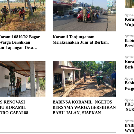
Agust
Kora
Wuju
Agust
oramil 0810/02 Bagor
Koramil Tanjunganom
Babi
Warga Bersihkan
Melaksanakan Jum’at Berkah.
Bers
an Lapangan Desa
jo
Agust
Kora
Berk
Agust
Babi
Perg
Agust
S RENOVASI
BABINSA KORAMIL NGETOS
PRO
HU KORAMIL
BERSAMA WARGA BERSIHKAN
SUK
RO CAPAI 88
BAHU JALAN, SIAPKAN
MAS
, 10 RUMAH MASUK
LOKASI UNTUK PENGECORAN
Agust
PENYELESAIAN
BAB
WAR