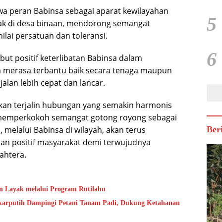
a peran Babinsa sebagai aparat kewilayahan
5
k di desa binaan, mendorong semangat
lai persatuan dan toleransi.
6
t positif keterlibatan Babinsa dalam
 merasa terbantu baik secara tenaga maupun
alan lebih cepat dan lancar.
rapkan terjalin hubungan yang semakin harmonis
s memperkokoh semangat gotong royong sebagai
 melalui Babinsa di wilayah, akan terus
Ber
n positif masyarakat demi terwujudnya
ahtera.
 Layak melalui Program Rutilahu
ekarputih Dampingi Petani Tanam Padi, Dukung Ketahanan