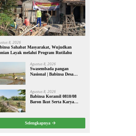
ustus 8, 2026
binsa Sahabat Masyarakat, Wujudkan
nian Layak melalui Program Rutilahu
Agustus 8, 2026
Swasembada pangan
Nasional | Babinsa Desa
Sekarputih Dampingi Petani
Tanam Padi, Dukung
Ketahanan Pangan
Agustus 8, 2026
Babinsa Koramil 0810/08
Baron Ikut Serta Karya
Bakti Bersihkan Saluran Air
di Wilayah Binaan
Selengkapnya