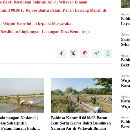
a Bakti Bersihkan Saluran Air di Wilayah Binaan
ramil 0810/15 Rejoso Bantu Petani Panen Bawang Merah di
Agust
Babi
h, Wujud Kepedulian kepada Masyarakat
Laya
 Bersihkan Lingkungan Lapangan Desa Kendalrejo
Agust
Swas
Seka
Ket
Agust
Babi
Bakt
Agust
Wuju
Kora
Mera
Agust
Kora
Wuju
Agust
da pangan Nasional |
Babinsa Koramil 0810/08 Baron
Babi
esa Sekarputih
Ikut Serta Karya Bakti Bersihkan
Bers
 Petani Tanam Padi,
Saluran Air di Wilayah Binaan