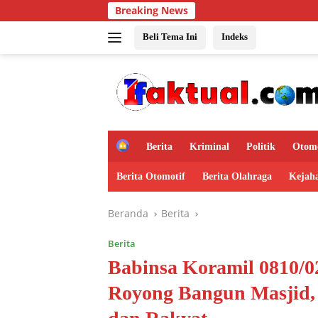
Langsung
Breaking News
ke
konten
Beli Tema Ini
Indeks
H
Berita
Kriminal
Politik
Otomo
o
m
Berita Otomotif
Berita Olahraga
Kejah
e
Beranda
Berita
Berita
Babinsa Koramil 0810/
Royong Bangun Masjid