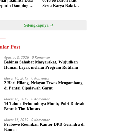
onal | Babinsa Desa
0810/08 Baron Ikut
rputih Dampingi
Serta Karya Bakti
ni Tanam Padi,
Bersihkan Saluran Air
ng Ketahanan
di Wilayah Binaan
gan
Selengkapnya
ular Post
Agustus 8, 2026
0 Komentar
Babinsa Sahabat Masyarakat, Wujudkan
Hunian Layak melalui Program Rutilahu
Maret 16, 2019
0 Komentar
2 Hari Hilang, Nelayan Tewas Mengambang
di Pantai Cipalawah Garut
Maret 16, 2019
0 Komentar
14 Tahun Terbunuhnya Munir, Polri Didesak
Bentuk Tim Khusus
Maret 16, 2019
0 Komentar
Prabowo Resmikan Kantor DPD Gerindra di
Banten