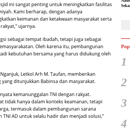
Nasi
id ini sangat penting untuk meningkatkan fasilitas
Seka
iyah. Kami berharap, dengan adanya
Peta
Duku
gkatkan keimanan dan ketakwaan masyarakat serta
Pan
akyat,” ujarnya.
si sebagai tempat ibadah, tetapi juga sebagai
kemasyarakatan. Oleh karena itu, pembangunan
Pop
enjadi kebutuhan bersama yang harus didukung oleh
1
Nganjuk, Letkol Arh M. Taufan, memberikan
2
g yang ditunjukkan Babinsa dan masyarakat.
 nyata kemanunggalan TNI dengan rakyat.
3
at tidak hanya dalam konteks keamanan, tetapi
warga, termasuk dalam pembangunan sarana
n TNI AD untuk selalu hadir dan menjadi solusi,”
4