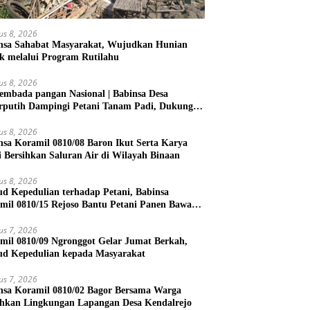
us 8, 2026
nsa Sahabat Masyarakat, Wujudkan Hunian
k melalui Program Rutilahu
us 8, 2026
embada pangan Nasional | Babinsa Desa
rputih Dampingi Petani Tanam Padi, Dukung
ahanan Pangan
us 8, 2026
nsa Koramil 0810/08 Baron Ikut Serta Karya
i Bersihkan Saluran Air di Wilayah Binaan
us 8, 2026
d Kepedulian terhadap Petani, Babinsa
mil 0810/15 Rejoso Bantu Petani Panen Bawang
h di Wilayah Binaan
us 7, 2026
mil 0810/09 Ngronggot Gelar Jumat Berkah,
d Kepedulian kepada Masyarakat
us 7, 2026
nsa Koramil 0810/02 Bagor Bersama Warga
ihkan Lingkungan Lapangan Desa Kendalrejo