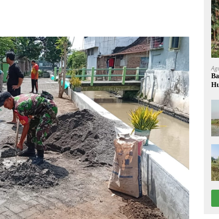
Ag
Ba
Hu