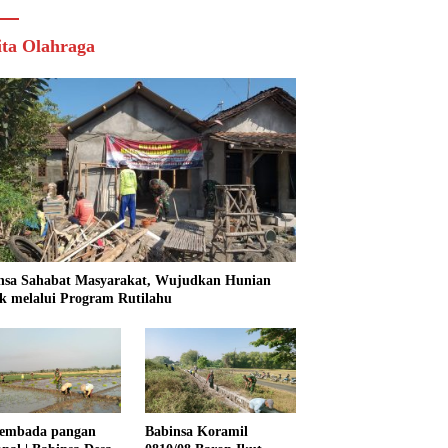
ita Olahraga
nsa Sahabat Masyarakat, Wujudkan Hunian
k melalui Program Rutilahu
embada pangan
Babinsa Koramil