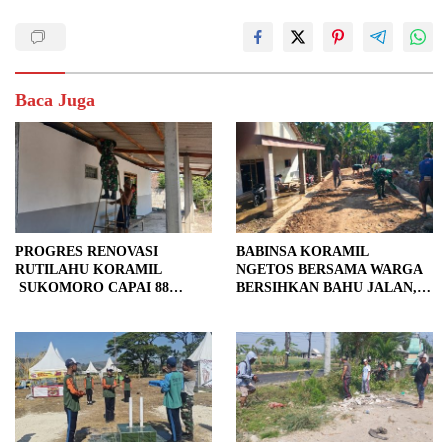
Baca Juga
PROGRES RENOVASI
BABINSA KORAMIL
RUTILAHU KORAMIL
NGETOS BERSAMA WARGA
SUKOMORO CAPAI 88
BERSIHKAN BAHU JALAN,
PERSEN, 10 RUMAH MASUK
SIAPKAN LOKASI UNTUK
TAHAP PENYELESAIAN
PENGECORAN