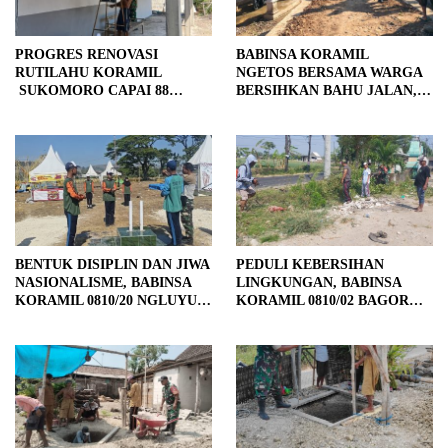
PROGRES RENOVASI
BABINSA KORAMIL
RUTILAHU KORAMIL
NGETOS BERSAMA WARGA
SUKOMORO CAPAI 88
BERSIHKAN BAHU JALAN,
PERSEN, 10 RUMAH MASUK
SIAPKAN LOKASI UNTUK
TAHAP PENYELESAIAN
PENGECORAN
BENTUK DISIPLIN DAN JIWA
PEDULI KEBERSIHAN
NASIONALISME, BABINSA
LINGKUNGAN, BABINSA
KORAMIL 0810/20 NGLUYU
KORAMIL 0810/02 BAGOR
LATIH PASKIBRA
BERSAMA WARGA
KUTOREJO GELAR KERJA
BAKTI