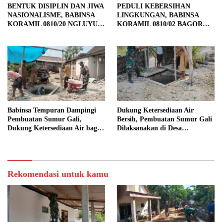
BENTUK DISIPLIN DAN JIWA
PEDULI KEBERSIHAN
NASIONALISME, BABINSA
LINGKUNGAN, BABINSA
KORAMIL 0810/20 NGLUYU
KORAMIL 0810/02 BAGOR
LATIH PASKIBRA
BERSAMA WARGA
KUTOREJO GELAR KERJA
BAKTI
Babinsa Tempuran Dampingi
Dukung Ketersediaan Air
Pembuatan Sumur Gali,
Bersih, Pembuatan Sumur Gali
Dukung Ketersediaan Air bagi
Dilaksanakan di Desa
Warga
Tempuran
Rekomendasi untuk kamu