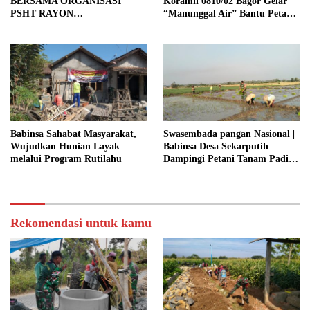
BERSAMA ORGANISASI
Koramil 0810/02 Bagor Gelar
PSHT RAYON
“Manunggal Air” Bantu Petani
MARGOPATUT, WUJUDKAN
di Desa
SEMANGAT GOTONG
ROYONG DAN
KEMANUNGGALAN TNI-
RAKYAT
Babinsa Sahabat Masyarakat,
Swasembada pangan Nasional |
Wujudkan Hunian Layak
Babinsa Desa Sekarputih
melalui Program Rutilahu
Dampingi Petani Tanam Padi,
Dukung Ketahanan Pangan
Rekomendasi untuk kamu