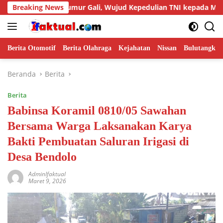
Langsung
Sumur Gali, Wujud Kepedulian TNI kepada Masyarakat
Breaking News
ke
konten
Berita Otomotif
Berita Olahraga
Kejahatan
Nissan
Bulutangkis
Beranda
Berita
Berita
Babinsa Koramil 0810/05 Sawahan
Bersama Warga Laksanakan Karya
Bakti Pembuatan Saluran Irigasi di
Desa Bendolo
AdminIfaktual
Maret 9, 2026