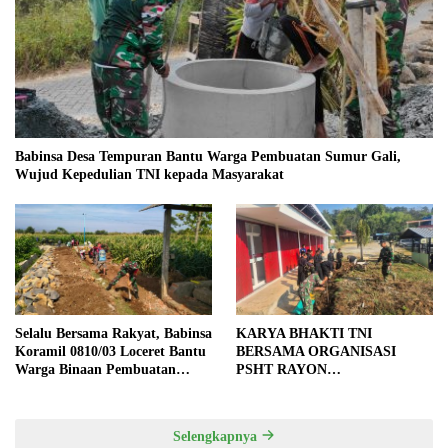
Babinsa Desa Tempuran Bantu Warga Pembuatan Sumur Gali,
Wujud Kepedulian TNI kepada Masyarakat
Selalu Bersama Rakyat, Babinsa
KARYA BHAKTI TNI
Koramil 0810/03 Loceret Bantu
BERSAMA ORGANISASI
Warga Binaan Pembuatan
PSHT RAYON
Tanggul Jalan Sawah
MARGOPATUT, WUJUDKAN
SEMANGAT GOTONG
ROYONG DAN
Selengkapnya
KEMANUNGGALAN TNI-