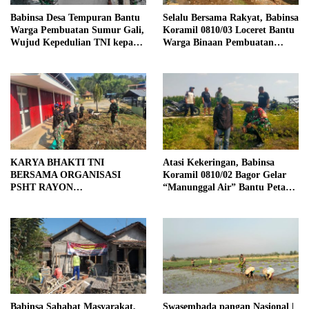
Babinsa Desa Tempuran Bantu
Selalu Bersama Rakyat, Babinsa
Warga Pembuatan Sumur Gali,
Koramil 0810/03 Loceret Bantu
Wujud Kepedulian TNI kepada
Warga Binaan Pembuatan
Masyarakat
Tanggul Jalan Sawah
KARYA BHAKTI TNI
Atasi Kekeringan, Babinsa
BERSAMA ORGANISASI
Koramil 0810/02 Bagor Gelar
PSHT RAYON
“Manunggal Air” Bantu Petani
MARGOPATUT, WUJUDKAN
di Desa
SEMANGAT GOTONG
ROYONG DAN
KEMANUNGGALAN TNI-
RAKYAT
Babinsa Sahabat Masyarakat,
Swasembada pangan Nasional |