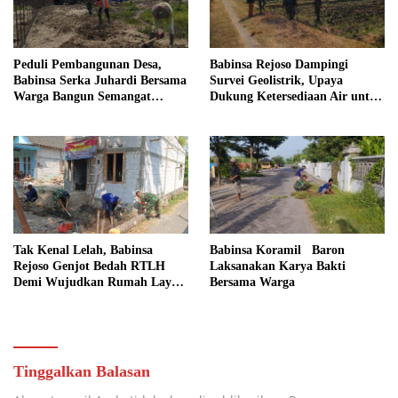
Peduli Pembangunan Desa,
Babinsa Rejoso Dampingi
Babinsa Serka Juhardi Bersama
Survei Geolistrik, Upaya
Warga Bangun Semangat
Dukung Ketersediaan Air untuk
Gotong Royong
Lahan Pertanian
Tak Kenal Lelah, Babinsa
Babinsa Koramil Baron
Rejoso Genjot Bedah RTLH
Laksanakan Karya Bakti
Demi Wujudkan Rumah Layak
Bersama Warga
bagi Warga Wengkal
Tinggalkan Balasan