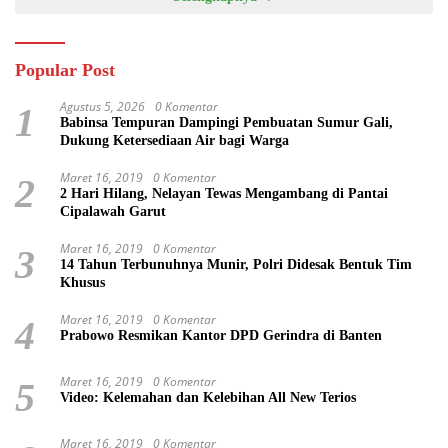
Popular Post
Agustus 5, 2026
0 Komentar
1
Babinsa Tempuran Dampingi Pembuatan Sumur Gali,
Dukung Ketersediaan Air bagi Warga
Maret 16, 2019
0 Komentar
2
2 Hari Hilang, Nelayan Tewas Mengambang di Pantai
Cipalawah Garut
Maret 16, 2019
0 Komentar
3
14 Tahun Terbunuhnya Munir, Polri Didesak Bentuk Tim
Khusus
Maret 16, 2019
0 Komentar
4
Prabowo Resmikan Kantor DPD Gerindra di Banten
Maret 16, 2019
0 Komentar
5
Video: Kelemahan dan Kelebihan All New Terios
Maret 16, 2019
0 Komentar