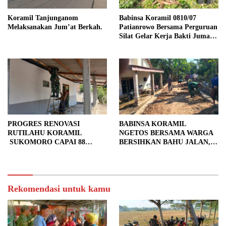
Koramil Tanjunganom
Babinsa Koramil 0810/07
Melaksanakan Jum’at Berkah.
Patianrowo Bersama Perguruan
Silat Gelar Kerja Bakti Jumat
Bersih.
PROGRES RENOVASI
BABINSA KORAMIL
RUTILAHU KORAMIL
NGETOS BERSAMA WARGA
SUKOMORO CAPAI 88
BERSIHKAN BAHU JALAN,
PERSEN, 10 RUMAH MASUK
SIAPKAN LOKASI UNTUK
TAHAP PENYELESAIAN
PENGECORAN
Rekomendasi untuk kamu