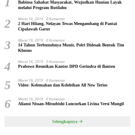
1
Babinsa Sahabat Masyarakat, Wujudkan Hunian Layak
melalui Program Rutilahu
Maret 16, 2019
0 Komentar
2
2 Hari Hilang, Nelayan Tewas Mengambang di Pantai
Cipalawah Garut
Maret 16, 2019
0 Komentar
3
14 Tahun Terbunuhnya Munir, Polri Didesak Bentuk Tim
Khusus
Maret 16, 2019
0 Komentar
4
Prabowo Resmikan Kantor DPD Gerindra di Banten
Maret 16, 2019
0 Komentar
5
Video: Kelemahan dan Kelebihan All New Terios
Maret 16, 2019
0 Komentar
6
Aliansi Nissan-Mitsubishi Luncurkan Livina Versi Mungil
Selengkapnya