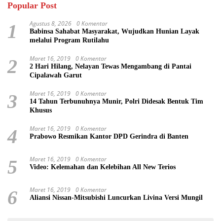
Popular Post
Agustus 8, 2026
0 Komentar
1
Babinsa Sahabat Masyarakat, Wujudkan Hunian Layak
melalui Program Rutilahu
Maret 16, 2019
0 Komentar
2
2 Hari Hilang, Nelayan Tewas Mengambang di Pantai
Cipalawah Garut
Maret 16, 2019
0 Komentar
3
14 Tahun Terbunuhnya Munir, Polri Didesak Bentuk Tim
Khusus
Maret 16, 2019
0 Komentar
4
Prabowo Resmikan Kantor DPD Gerindra di Banten
Maret 16, 2019
0 Komentar
5
Video: Kelemahan dan Kelebihan All New Terios
Maret 16, 2019
0 Komentar
6
Aliansi Nissan-Mitsubishi Luncurkan Livina Versi Mungil