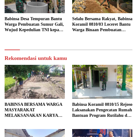
Babinsa Desa Tempuran Bantu
Selalu Bersama Rakyat, Babinsa
Warga Pembuatan Sumur Gali,
Koramil 0810/03 Loceret Bantu
Wujud Kepedulian TNI kepada
Warga Binaan Pembuatan
Masyarakat
Tanggul Jalan Sawah
Rekomendasi untuk kamu
BABINSA BERSAMA WARGA
Babinsa Koramil 0810/15 Rejoso
MASYARAKAT
Laksanakan Pengecatan Rumah
MELAKSANAKAN KARYA
Bantuan Program Rutilahu di
BAKTI PENGURUKAN
Wilayah Binaan
TANAH KANAN KIRI JALAN
DI DESA BALONGREJO