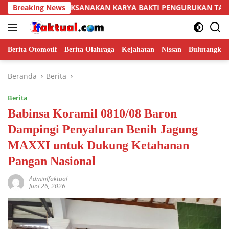
Langsung
ELAKSANAKAN KARYA BAKTI PENGURUKAN TANAH KANAN KIRI 
Breaking News
ke
konten
Berita Otomotif
Berita Olahraga
Kejahatan
Nissan
Bulutangkis
Beranda
Berita
Berita
Babinsa Koramil 0810/08 Baron
Dampingi Penyaluran Benih Jagung
MAXXI untuk Dukung Ketahanan
Pangan Nasional
AdminIfaktual
Juni 26, 2026