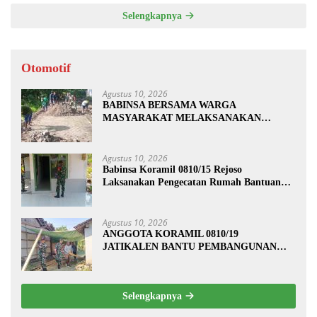
Selengkapnya
Otomotif
Agustus 10, 2026
BABINSA BERSAMA WARGA
MASYARAKAT MELAKSANAKAN
KARYA BAKTI PENGURUKAN TANAH
KANAN KIRI JALAN DI DESA
BALONGREJO
Agustus 10, 2026
Babinsa Koramil 0810/15 Rejoso
Laksanakan Pengecatan Rumah Bantuan
Program Rutilahu di Wilayah Binaan
Agustus 10, 2026
ANGGOTA KORAMIL 0810/19
JATIKALEN BANTU PEMBANGUNAN
RUMAH RTLH DI DESA JATIKALEN
Selengkapnya