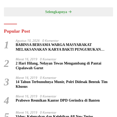
Selengkapnya
Popular Post
Agustus 10, 2026
0 Komentar
1
BABINSA BERSAMA WARGA MASYARAKAT
MELAKSANAKAN KARYA BAKTI PENGURUKAN
TANAH KANAN KIRI JALAN DI DESA BALONGREJO
Maret 16, 2019
0 Komentar
2
2 Hari Hilang, Nelayan Tewas Mengambang di Pantai
Cipalawah Garut
Maret 16, 2019
0 Komentar
3
14 Tahun Terbunuhnya Munir, Polri Didesak Bentuk Tim
Khusus
Maret 16, 2019
0 Komentar
4
Prabowo Resmikan Kantor DPD Gerindra di Banten
Maret 16, 2019
0 Komentar
5
Video: Kelemahan dan Kelebihan All New Terios