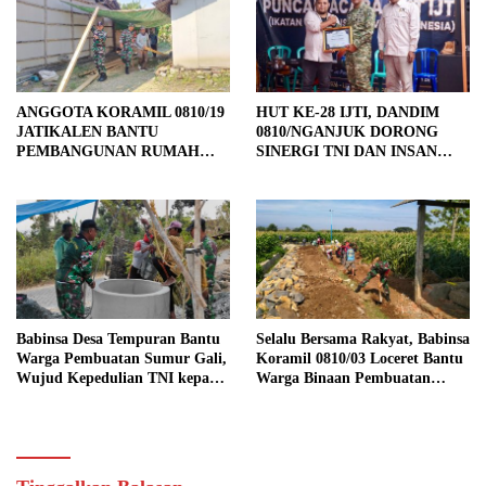
ANGGOTA KORAMIL 0810/19
HUT KE-28 IJTI, DANDIM
JATIKALEN BANTU
0810/NGANJUK DORONG
PEMBANGUNAN RUMAH
SINERGI TNI DAN INSAN
RTLH DI DESA JATIKALEN
PERS
Babinsa Desa Tempuran Bantu
Selalu Bersama Rakyat, Babinsa
Warga Pembuatan Sumur Gali,
Koramil 0810/03 Loceret Bantu
Wujud Kepedulian TNI kepada
Warga Binaan Pembuatan
Masyarakat
Tanggul Jalan Sawah