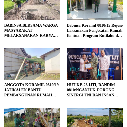
BABINSA BERSAMA WARGA
Babinsa Koramil 0810/15 Rejoso
MASYARAKAT
Laksanakan Pengecatan Rumah
MELAKSANAKAN KARYA
Bantuan Program Rutilahu di
BAKTI PENGURUKAN
Wilayah Binaan
TANAH KANAN KIRI JALAN
DI DESA BALONGREJO
ANGGOTA KORAMIL 0810/19
HUT KE-28 IJTI, DANDIM
JATIKALEN BANTU
0810/NGANJUK DORONG
PEMBANGUNAN RUMAH
SINERGI TNI DAN INSAN
RTLH DI DESA JATIKALEN
PERS