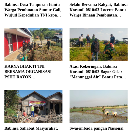
Babinsa Desa Tempuran Bantu
Selalu Bersama Rakyat, Babinsa
Warga Pembuatan Sumur Gali,
Koramil 0810/03 Loceret Bantu
Wujud Kepedulian TNI kepada
Warga Binaan Pembuatan
Masyarakat
Tanggul Jalan Sawah
KARYA BHAKTI TNI
Atasi Kekeringan, Babinsa
BERSAMA ORGANISASI
Koramil 0810/02 Bagor Gelar
PSHT RAYON
“Manunggal Air” Bantu Petani
MARGOPATUT, WUJUDKAN
di Desa
SEMANGAT GOTONG
ROYONG DAN
KEMANUNGGALAN TNI-
RAKYAT
Babinsa Sahabat Masyarakat,
Swasembada pangan Nasional |