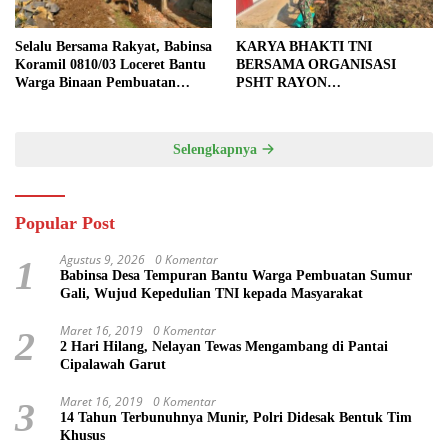
Selalu Bersama Rakyat, Babinsa
KARYA BHAKTI TNI
Koramil 0810/03 Loceret Bantu
BERSAMA ORGANISASI
Warga Binaan Pembuatan
PSHT RAYON
Tanggul Jalan Sawah
MARGOPATUT, WUJUDKAN
SEMANGAT GOTONG
ROYONG DAN
Selengkapnya
KEMANUNGGALAN TNI-
RAKYAT
Popular Post
Agustus 9, 2026
0 Komentar
1
Babinsa Desa Tempuran Bantu Warga Pembuatan Sumur
Gali, Wujud Kepedulian TNI kepada Masyarakat
Maret 16, 2019
0 Komentar
2
2 Hari Hilang, Nelayan Tewas Mengambang di Pantai
Cipalawah Garut
Maret 16, 2019
0 Komentar
3
14 Tahun Terbunuhnya Munir, Polri Didesak Bentuk Tim
Khusus