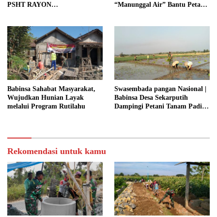
PSHT RAYON
“Manunggal Air” Bantu Petani
MARGOPATUT, WUJUDKAN
di Desa
SEMANGAT GOTONG
ROYONG DAN
KEMANUNGGALAN TNI-
RAKYAT
Babinsa Sahabat Masyarakat,
Swasembada pangan Nasional |
Wujudkan Hunian Layak
Babinsa Desa Sekarputih
melalui Program Rutilahu
Dampingi Petani Tanam Padi,
Dukung Ketahanan Pangan
Rekomendasi untuk kamu