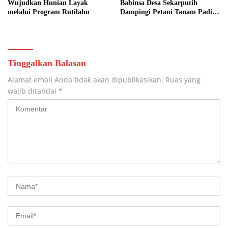
Wujudkan Hunian Layak
Babinsa Desa Sekarputih
melalui Program Rutilahu
Dampingi Petani Tanam Padi,
Dukung Ketahanan Pangan
Tinggalkan Balasan
Alamat email Anda tidak akan dipublikasikan.
Ruas yang
wajib ditandai
*