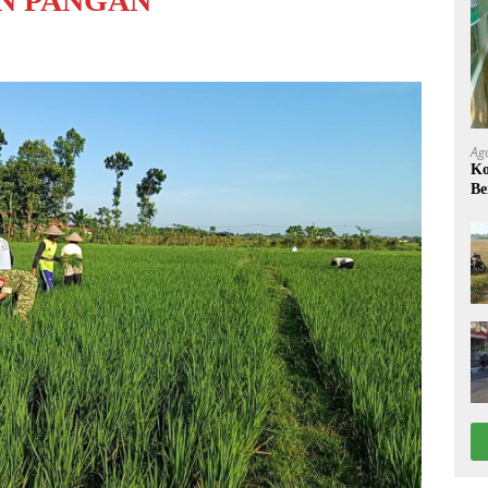
N PANGAN
Ag
Ko
Be