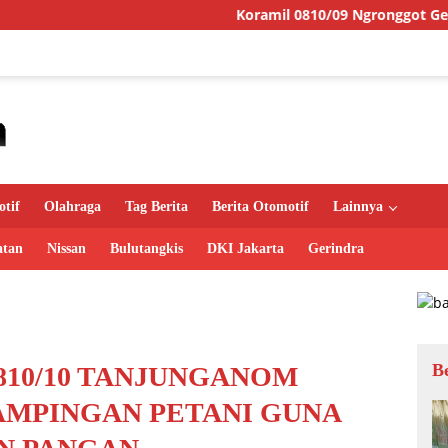
Koramil 0810/09 Ngronggot Gelar Jumat Berkah
tif
Olahraga
Tag Berita
Berita Otomotif
Lainnya
atan
Nissan
Bulutangkis
DKI Jakarta
Gerindra
B
810/10 TANJUNGANOM
MPINGAN PETANI GUNA