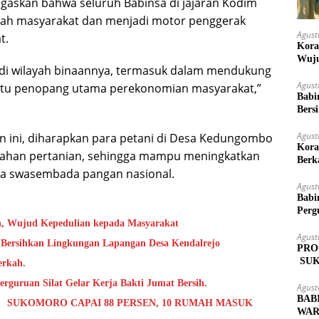
negaskan bahwa seluruh Babinsa di jajaran Kodim
ngah masyarakat dan menjadi motor penggerak
Agust
t.
Kora
Wuju
 di wilayah binaannya, termasuk dalam mendukung
Agust
satu penopang utama perekonomian masyarakat,”
Babi
Bers
Agust
 ini, diharapkan para petani di Desa Kedungombo
Kora
 lahan pertanian, sehingga mampu meningkatkan
Berk
ya swasembada pangan nasional.
Agust
Babi
Perg
h, Wujud Kepedulian kepada Masyarakat
Agust
 Bersihkan Lingkungan Lapangan Desa Kendalrejo
PRO
SUK
erkah.
MAS
rguruan Silat Gelar Kerja Bakti Jumat Bersih.
Agust
BAB
 SUKOMORO CAPAI 88 PERSEN, 10 RUMAH MASUK
WAR