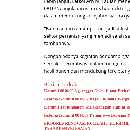
Lebih lanjut, Letkol Arh M. Taufan me
0810/Nganjuk harus terus hadir di te
dalam mendukung kesejahteraan rakya
“Babinsa harus mampu menjadi solusi
sektor pertanian yang menjadi salah 
tambahnya.
Dengan adanya kegiatan pendampingan
semakin termotivasi dalam mengelola
hasil panen dan mendukung terciptan
Berita Terkait
Koramil 0810/09 Ngronggot Gelar Jumat Berka
Babinsa Koramil 0810/02 Bagor Bersama Warga
Koramil Tanjunganom Melaksanakan Jum’at B
Babinsa Koramil 0810/07 Patianrowo Bersama Pe
PROGRES RENOVASI RUTILAHU KORAMIL
TAHAP PENYELESAIAN