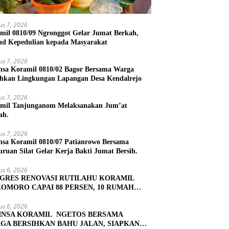
us 7, 2026
mil 0810/09 Ngronggot Gelar Jumat Berkah,
d Kepedulian kepada Masyarakat
us 7, 2026
nsa Koramil 0810/02 Bagor Bersama Warga
ihkan Lingkungan Lapangan Desa Kendalrejo
us 7, 2026
mil Tanjunganom Melaksanakan Jum’at
ah.
us 7, 2026
nsa Koramil 0810/07 Patianrowo Bersama
uruan Silat Gelar Kerja Bakti Jumat Bersih.
us 6, 2026
GRES RENOVASI RUTILAHU KORAMIL
OMORO CAPAI 88 PERSEN, 10 RUMAH
UK TAHAP PENYELESAIAN
us 6, 2026
INSA KORAMIL NGETOS BERSAMA
GA BERSIHKAN BAHU JALAN, SIAPKAN