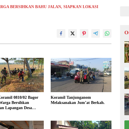
LOK
RGA BERSIHKAN BAHU JALAN, SIAPKAN LOKASI
O
oramil 0810/02 Bagor
Koramil Tanjunganom
Warga Bersihkan
Melaksanakan Jum’at Berkah.
an Lapangan Desa
jo