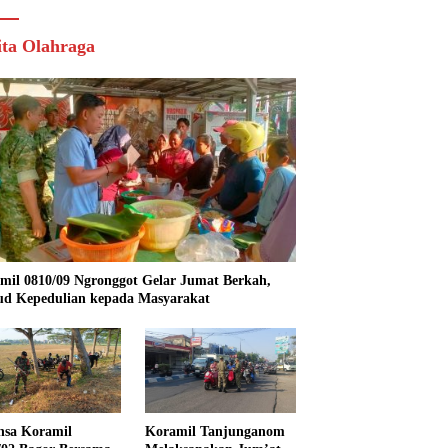
ita Olahraga
mil 0810/09 Ngronggot Gelar Jumat Berkah,
d Kepedulian kepada Masyarakat
nsa Koramil
Koramil Tanjunganom