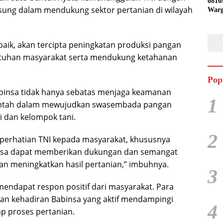
0810
ngsung dalam mendukung sektor pertanian di wilayah
Warg
Ling
Desa
aik, akan tercipta peningkatan produksi pangan
utuhan masyarakat serta mendukung ketahanan
Pop
insa tidak hanya sebatas menjaga keamanan
1
rintah dalam mewujudkan swasembada pangan
 dan kelompok tani.
2
perhatian TNI kepada masyarakat, khususnya
insa dapat memberikan dukungan dan semangat
n meningkatkan hasil pertanian,” imbuhnya.
3
endapat respon positif dari masyarakat. Para
an kehadiran Babinsa yang aktif mendampingi
4
p proses pertanian.