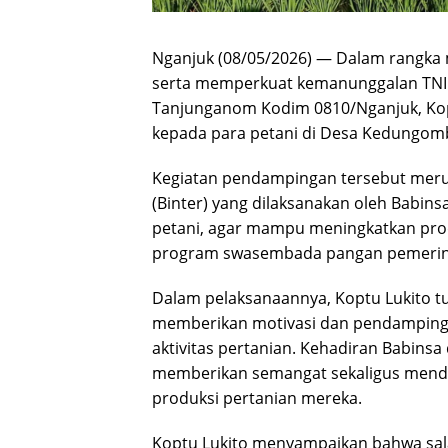
Nganjuk (08/05/2026) — Dalam rangka
serta memperkuat kemanunggalan TNI 
Tanjunganom Kodim 0810/Nganjuk, Kop
kepada para petani di Desa Kedungom
Kegiatan pendampingan tersebut merup
(Binter) yang dilaksanakan oleh Babi
petani, agar mampu meningkatkan prod
program swasembada pangan pemerin
Dalam pelaksanaannya, Koptu Lukito t
memberikan motivasi dan pendamping
aktivitas pertanian. Kehadiran Babin
memberikan semangat sekaligus mendo
produksi pertanian mereka.
Koptu Lukito menyampaikan bahwa sal