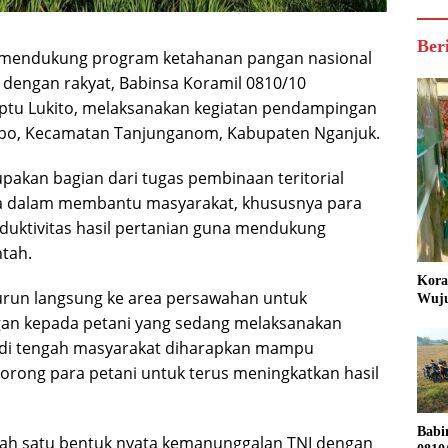
Ber
 mendukung program ketahanan pangan nasional
dengan rakyat, Babinsa Koramil 0810/10
tu Lukito, melaksanakan kegiatan pendampingan
bo, Kecamatan Tanjunganom, Kabupaten Nganjuk.
akan bagian dari tugas pembinaan teritorial
nsa dalam membantu masyarakat, khususnya para
uktivitas hasil pertanian guna mendukung
tah.
Kora
urun langsung ke area persawahan untuk
Wuju
an kepada petani yang sedang melaksanakan
sa di tengah masyarakat diharapkan mampu
rong para petani untuk terus meningkatkan hasil
Babi
ah satu bentuk nyata kemanunggalan TNI dengan