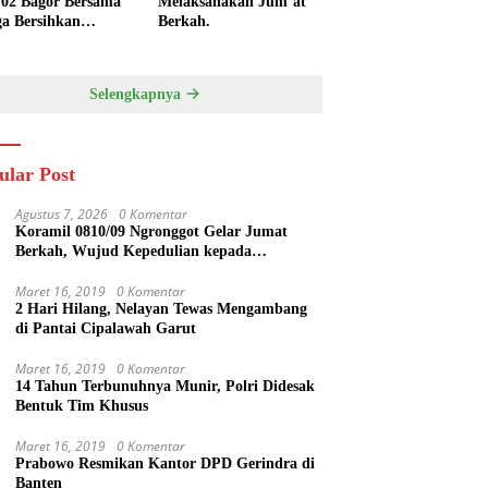
/02 Bagor Bersama
Melaksanakan Jum’at
a Bersihkan
Berkah.
kungan Lapangan
 Kendalrejo
Selengkapnya
ular Post
Agustus 7, 2026
0 Komentar
Koramil 0810/09 Ngronggot Gelar Jumat
Berkah, Wujud Kepedulian kepada
Masyarakat
Maret 16, 2019
0 Komentar
2 Hari Hilang, Nelayan Tewas Mengambang
di Pantai Cipalawah Garut
Maret 16, 2019
0 Komentar
14 Tahun Terbunuhnya Munir, Polri Didesak
Bentuk Tim Khusus
Maret 16, 2019
0 Komentar
Prabowo Resmikan Kantor DPD Gerindra di
Banten