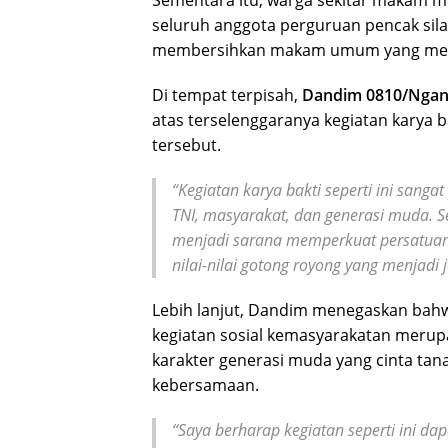
Sementara itu, warga sekitar makam m
seluruh anggota perguruan pencak sil
membersihkan makam umum yang menjad
Di tempat terpisah,
Dandim 0810/Nganj
atas terselenggaranya kegiatan karya 
tersebut.
“Kegiatan karya bakti seperti ini san
TNI, masyarakat, dan generasi muda. Se
menjadi sarana memperkuat persatuan
nilai-nilai gotong royong yang menjadi 
Lebih lanjut, Dandim menegaskan bahw
kegiatan sosial kemasyarakatan meru
karakter generasi muda yang cinta tanah
kebersamaan.
“Saya berharap kegiatan seperti ini da