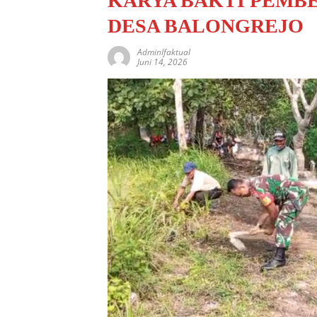
KARYA BAKTI PEMB
DESA BALONGREJO
AdminIfaktual
Juni 14, 2026