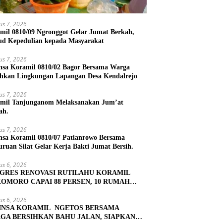
us 7, 2026
mil 0810/09 Ngronggot Gelar Jumat Berkah,
d Kepedulian kepada Masyarakat
us 7, 2026
nsa Koramil 0810/02 Bagor Bersama Warga
ihkan Lingkungan Lapangan Desa Kendalrejo
us 7, 2026
mil Tanjunganom Melaksanakan Jum’at
ah.
us 7, 2026
nsa Koramil 0810/07 Patianrowo Bersama
uruan Silat Gelar Kerja Bakti Jumat Bersih.
us 6, 2026
GRES RENOVASI RUTILAHU KORAMIL
OMORO CAPAI 88 PERSEN, 10 RUMAH
UK TAHAP PENYELESAIAN
us 6, 2026
INSA KORAMIL NGETOS BERSAMA
GA BERSIHKAN BAHU JALAN, SIAPKAN