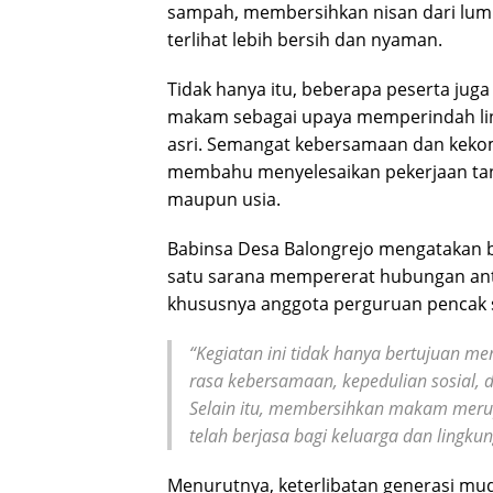
sampah, membersihkan nisan dari lumu
terlihat lebih bersih dan nyaman.
Tidak hanya itu, beberapa peserta jug
makam sebagai upaya memperindah lin
asri. Semangat kebersamaan dan kekomp
membahu menyelesaikan pekerjaan tan
maupun usia.
Babinsa Desa Balongrejo mengatakan b
satu sarana mempererat hubungan anta
khususnya anggota perguruan pencak si
“Kegiatan ini tidak hanya bertujuan
rasa kebersamaan, kepedulian sosial, 
Selain itu, membersihkan makam meru
telah berjasa bagi keluarga dan lingkun
Menurutnya, keterlibatan generasi mu