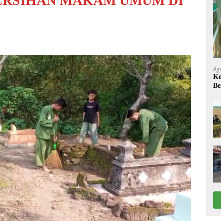
ERSIHAN MAKAM UMUM DI
Ag
Ko
Be