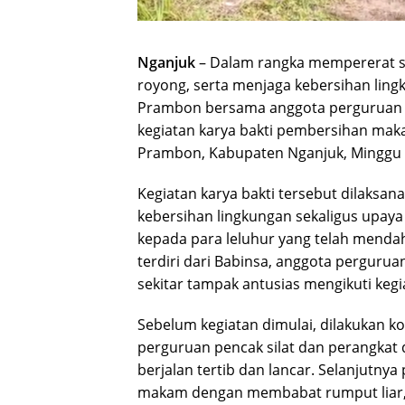
Nganjuk
– Dalam rangka mempererat 
royong, serta menjaga kebersihan ling
Prambon bersama anggota perguruan p
kegiatan karya bakti pembersihan ma
Prambon, Kabupaten Nganjuk, Minggu (
Kegiatan karya bakti tersebut dilaksa
kebersihan lingkungan sekaligus upaya
kepada para leluhur yang telah mendahu
terdiri dari Babinsa, anggota pergurua
sekitar tampak antusias mengikuti kegi
Sebelum kegiatan dimulai, dilakukan k
perguruan pencak silat dan perangkat
berjalan tertib dan lancar. Selanjutn
makam dengan membabat rumput liar