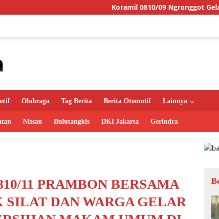
Koramil 0810/09 Ngronggot Gelar Jumat Berkah,
tif
Olahraga
Tag Berita
Berita Otomotif
Lainnya
atan
Nissan
Bulutangkis
DKI Jakarta
Gerindra
B
810/11 PRAMBON BERSAMA
 SILAT DAN WARGA GELAR