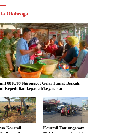
ita Olahraga
mil 0810/09 Ngronggot Gelar Jumat Berkah,
d Kepedulian kepada Masyarakat
nsa Koramil
Koramil Tanjunganom