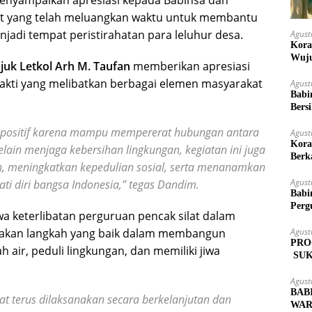
enyampaikan apresiasi kepada Babinsa dan
at yang telah meluangkan waktu untuk membantu
i tempat peristirahatan para leluhur desa.
Agust
Kora
Wuju
uk Letkol Arh M. Taufan
memberikan apresiasi
bakti yang melibatkan berbagai elemen masyarakat
Agust
Babi
Bers
gat positif karena mampu mempererat hubungan antara
Agust
Kora
lain menjaga kebersihan lingkungan, kegiatan ini juga
Berk
, meningkatkan kepedulian sosial, serta menanamkan
Agust
jati diri bangsa Indonesia,” tegas Dandim.
Babi
Perg
a keterlibatan perguruan pencak silat dalam
Agust
pakan langkah yang baik dalam membangun
PRO
 air, peduli lingkungan, dan memiliki jiwa
SUK
MAS
Agust
BAB
pat terus dilaksanakan secara berkelanjutan dan
WAR