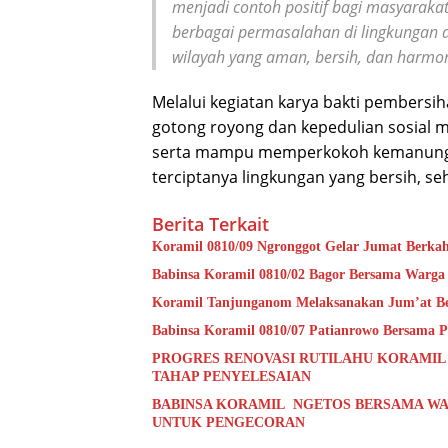
menjadi contoh positif bagi masyaraka
berbagai permasalahan di lingkungan d
wilayah yang aman, bersih, dan harmon
Melalui kegiatan karya bakti pember
gotong royong dan kepedulian sosial 
serta mampu memperkokoh kemanungg
terciptanya lingkungan yang bersih, seh
Berita Terkait
Koramil 0810/09 Ngronggot Gelar Jumat Berka
Babinsa Koramil 0810/02 Bagor Bersama Warga
Koramil Tanjunganom Melaksanakan Jum’at B
Babinsa Koramil 0810/07 Patianrowo Bersama Pe
PROGRES RENOVASI RUTILAHU KORAMIL
TAHAP PENYELESAIAN
BABINSA KORAMIL NGETOS BERSAMA WA
UNTUK PENGECORAN