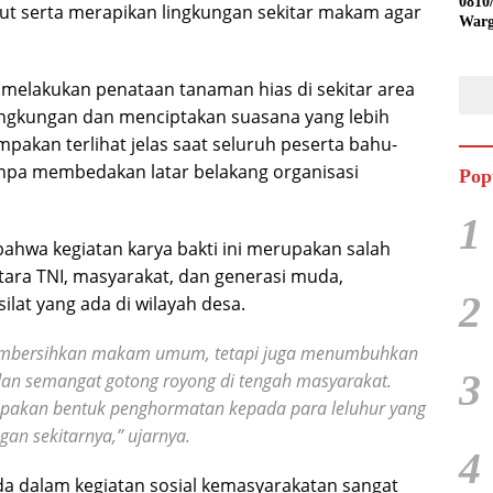
0810
t serta merapikan lingkungan sekitar makam agar
Warg
Ling
Desa
a melakukan penataan tanaman hias di sekitar area
gkungan dan menciptakan suasana yang lebih
akan terlihat jelas saat seluruh peserta bahu-
pa membedakan latar belakang organisasi
Pop
1
ahwa kegiatan karya bakti ini merupakan salah
ra TNI, masyarakat, dan generasi muda,
2
lat yang ada di wilayah desa.
 membersihkan makam umum, tetapi juga menumbuhkan
3
dan semangat gotong royong di tengah masyarakat.
pakan bentuk penghormatan kepada para leluhur yang
gan sekitarnya,” ujarnya.
4
da dalam kegiatan sosial kemasyarakatan sangat