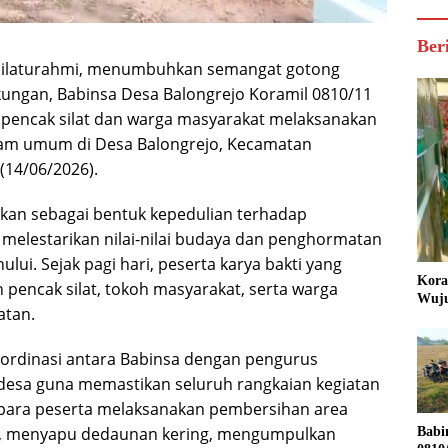
Ber
silaturahmi, menumbuhkan semangat gotong
kungan, Babinsa Desa Balongrejo Koramil 0810/11
encak silat dan warga masyarakat melaksanakan
kam umum di Desa Balongrejo, Kecamatan
14/06/2026).
nakan sebagai bentuk kepedulian terhadap
 melestarikan nilai-nilai budaya dan penghormatan
lui. Sejak pagi hari, peserta karya bakti yang
Kora
n pencak silat, tokoh masyarakat, serta warga
Wuju
atan.
oordinasi antara Babinsa dengan pengurus
 desa guna memastikan seluruh rangkaian kegiatan
ya para peserta melaksanakan pembersihan area
, menyapu dedaunan kering, mengumpulkan
Babi