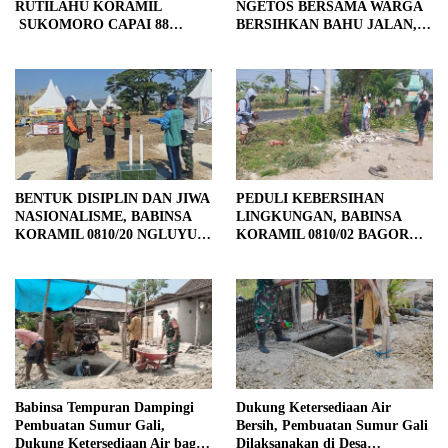
RUTILAHU KORAMIL
NGETOS BERSAMA WARGA
SUKOMORO CAPAI 88
BERSIHKAN BAHU JALAN,
PERSEN, 10 RUMAH MASUK
SIAPKAN LOKASI UNTUK
TAHAP PENYELESAIAN
PENGECORAN
BENTUK DISIPLIN DAN JIWA
PEDULI KEBERSIHAN
NASIONALISME, BABINSA
LINGKUNGAN, BABINSA
KORAMIL 0810/20 NGLUYU
KORAMIL 0810/02 BAGOR
LATIH PASKIBRA
BERSAMA WARGA
KUTOREJO GELAR KERJA
BAKTI
Babinsa Tempuran Dampingi
Dukung Ketersediaan Air
Pembuatan Sumur Gali,
Bersih, Pembuatan Sumur Gali
Dukung Ketersediaan Air bagi
Dilaksanakan di Desa