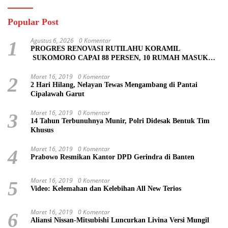
Popular Post
Agustus 6, 2026
0 Komentar
1
PROGRES RENOVASI RUTILAHU KORAMIL
SUKOMORO CAPAI 88 PERSEN, 10 RUMAH MASUK
TAHAP PENYELESAIAN
Maret 16, 2019
0 Komentar
2
2 Hari Hilang, Nelayan Tewas Mengambang di Pantai
Cipalawah Garut
Maret 16, 2019
0 Komentar
3
14 Tahun Terbunuhnya Munir, Polri Didesak Bentuk Tim
Khusus
Maret 16, 2019
0 Komentar
4
Prabowo Resmikan Kantor DPD Gerindra di Banten
Maret 16, 2019
0 Komentar
5
Video: Kelemahan dan Kelebihan All New Terios
Maret 16, 2019
0 Komentar
6
Aliansi Nissan-Mitsubishi Luncurkan Livina Versi Mungil