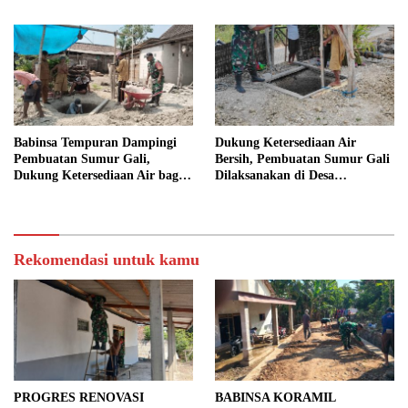
LATIH PASKIBRA
BERSAMA WARGA
KUTOREJO GELAR KERJA
BAKTI
Babinsa Tempuran Dampingi
Dukung Ketersediaan Air
Pembuatan Sumur Gali,
Bersih, Pembuatan Sumur Gali
Dukung Ketersediaan Air bagi
Dilaksanakan di Desa
Warga
Tempuran
Rekomendasi untuk kamu
PROGRES RENOVASI
BABINSA KORAMIL