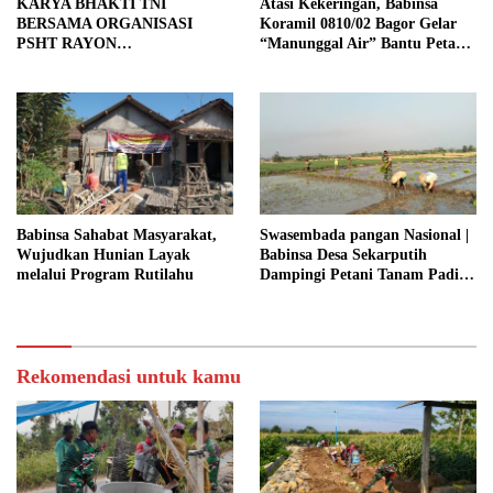
KARYA BHAKTI TNI
Atasi Kekeringan, Babinsa
BERSAMA ORGANISASI
Koramil 0810/02 Bagor Gelar
PSHT RAYON
“Manunggal Air” Bantu Petani
MARGOPATUT, WUJUDKAN
di Desa
SEMANGAT GOTONG
ROYONG DAN
KEMANUNGGALAN TNI-
RAKYAT
Babinsa Sahabat Masyarakat,
Swasembada pangan Nasional |
Wujudkan Hunian Layak
Babinsa Desa Sekarputih
melalui Program Rutilahu
Dampingi Petani Tanam Padi,
Dukung Ketahanan Pangan
Rekomendasi untuk kamu