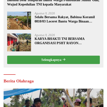
Babinsa Desa Tempuran Bantu Warga Pembuatan Sumur Gali,
Wujud Kepedulian TNI kepada Masyarakat
Agustus 9, 2026
Selalu Bersama Rakyat, Babinsa Koramil
0810/03 Loceret Bantu Warga Binaan
Pembuatan Tanggul Jalan Sawah
Agustus 9, 2026
KARYA BHAKTI TNI BERSAMA
ORGANISASI PSHT RAYON
MARGOPATUT, WUJUDKAN SEMANGAT
GOTONG ROYONG DAN
KEMANUNGGALAN TNI-RAKYAT
Selengkapnya
Berita Olahraga