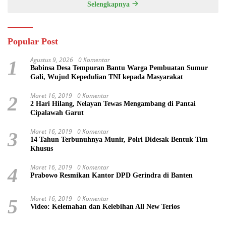
Selengkapnya
KEMANUNGGALAN TNI-
RAKYAT
Popular Post
Agustus 9, 2026
0 Komentar
1
Babinsa Desa Tempuran Bantu Warga Pembuatan Sumur
Gali, Wujud Kepedulian TNI kepada Masyarakat
Maret 16, 2019
0 Komentar
2
2 Hari Hilang, Nelayan Tewas Mengambang di Pantai
Cipalawah Garut
Maret 16, 2019
0 Komentar
3
14 Tahun Terbunuhnya Munir, Polri Didesak Bentuk Tim
Khusus
Maret 16, 2019
0 Komentar
4
Prabowo Resmikan Kantor DPD Gerindra di Banten
Maret 16, 2019
0 Komentar
5
Video: Kelemahan dan Kelebihan All New Terios