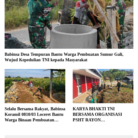
Babinsa Desa Tempuran Bantu Warga Pembuatan Sumur Gali,
Wujud Kepedulian TNI kepada Masyarakat
Selalu Bersama Rakyat, Babinsa
KARYA BHAKTI TNI
Koramil 0810/03 Loceret Bantu
BERSAMA ORGANISASI
Warga Binaan Pembuatan
PSHT RAYON
Tanggul Jalan Sawah
MARGOPATUT, WUJUDKAN
SEMANGAT GOTONG
ROYONG DAN