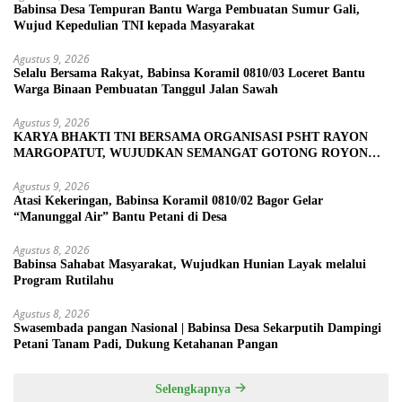
Babinsa Desa Tempuran Bantu Warga Pembuatan Sumur Gali,
Wujud Kepedulian TNI kepada Masyarakat
Agustus 9, 2026
Selalu Bersama Rakyat, Babinsa Koramil 0810/03 Loceret Bantu
Warga Binaan Pembuatan Tanggul Jalan Sawah
Agustus 9, 2026
KARYA BHAKTI TNI BERSAMA ORGANISASI PSHT RAYON
MARGOPATUT, WUJUDKAN SEMANGAT GOTONG ROYONG
DAN KEMANUNGGALAN TNI-RAKYAT
Agustus 9, 2026
Atasi Kekeringan, Babinsa Koramil 0810/02 Bagor Gelar
“Manunggal Air” Bantu Petani di Desa
Agustus 8, 2026
Babinsa Sahabat Masyarakat, Wujudkan Hunian Layak melalui
Program Rutilahu
Agustus 8, 2026
Swasembada pangan Nasional | Babinsa Desa Sekarputih Dampingi
Petani Tanam Padi, Dukung Ketahanan Pangan
Selengkapnya