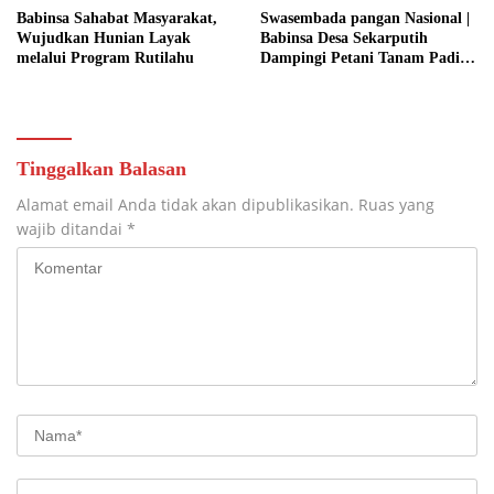
Babinsa Sahabat Masyarakat,
Swasembada pangan Nasional |
Wujudkan Hunian Layak
Babinsa Desa Sekarputih
melalui Program Rutilahu
Dampingi Petani Tanam Padi,
Dukung Ketahanan Pangan
Tinggalkan Balasan
Alamat email Anda tidak akan dipublikasikan.
Ruas yang
wajib ditandai
*