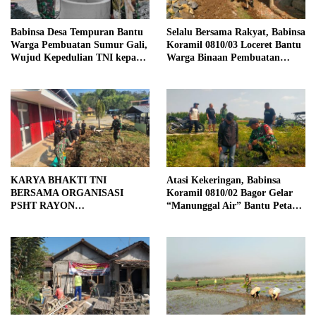
Babinsa Desa Tempuran Bantu
Selalu Bersama Rakyat, Babinsa
Warga Pembuatan Sumur Gali,
Koramil 0810/03 Loceret Bantu
Wujud Kepedulian TNI kepada
Warga Binaan Pembuatan
Masyarakat
Tanggul Jalan Sawah
KARYA BHAKTI TNI
Atasi Kekeringan, Babinsa
BERSAMA ORGANISASI
Koramil 0810/02 Bagor Gelar
PSHT RAYON
“Manunggal Air” Bantu Petani
MARGOPATUT, WUJUDKAN
di Desa
SEMANGAT GOTONG
ROYONG DAN
KEMANUNGGALAN TNI-
RAKYAT