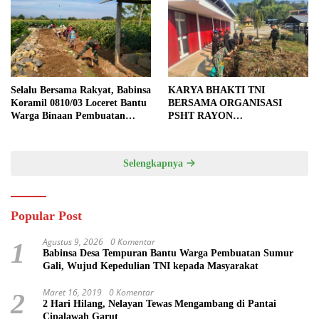
Selalu Bersama Rakyat, Babinsa
KARYA BHAKTI TNI
Koramil 0810/03 Loceret Bantu
BERSAMA ORGANISASI
Warga Binaan Pembuatan
PSHT RAYON
Tanggul Jalan Sawah
MARGOPATUT, WUJUDKAN
SEMANGAT GOTONG
ROYONG DAN
Selengkapnya
KEMANUNGGALAN TNI-
RAKYAT
Popular Post
Agustus 9, 2026
0 Komentar
1
Babinsa Desa Tempuran Bantu Warga Pembuatan Sumur
Gali, Wujud Kepedulian TNI kepada Masyarakat
Maret 16, 2019
0 Komentar
2
2 Hari Hilang, Nelayan Tewas Mengambang di Pantai
Cipalawah Garut