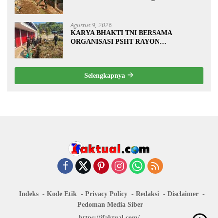
Pembuatan Tanggul Jalan Sawah
Agustus 9, 2026
KARYA BHAKTI TNI BERSAMA
ORGANISASI PSHT RAYON
MARGOPATUT, WUJUDKAN SEMANGAT
GOTONG ROYONG DAN
KEMANUNGGALAN TNI-RAKYAT
Selengkapnya
Indeks
Kode Etik
Privacy Policy
Redaksi
Disclaimer
Pedoman Media Siber
https://ifaktual.com/