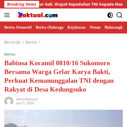
Langsung
umur Gali, Wujud Kepedulian TNI kepada Masyarakat
Breaking News
S
ke
konten
Berita Otomotif
Berita Olahraga
Kejahatan
Nissan
Bulutangkis
Beranda
Berita
Berita
Babinsa Koramil 0810/16 Sukomoro
Bersama Warga Gelar Karya Bakti,
Perkuat Kemanunggalan TNI dengan
Rakyat di Desa Kedungsuko
AdminIfaktual
Juni 5, 2026