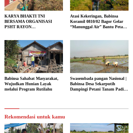
KARYA BHAKTI TNI
Atasi Kekeringan, Babinsa
BERSAMA ORGANISASI
Koramil 0810/02 Bagor Gelar
PSHT RAYON
“Manunggal Air” Bantu Petani
MARGOPATUT, WUJUDKAN
di Desa
SEMANGAT GOTONG
ROYONG DAN
KEMANUNGGALAN TNI-
RAKYAT
Babinsa Sahabat Masyarakat,
Swasembada pangan Nasional |
Wujudkan Hunian Layak
Babinsa Desa Sekarputih
melalui Program Rutilahu
Dampingi Petani Tanam Padi,
Dukung Ketahanan Pangan
Rekomendasi untuk kamu