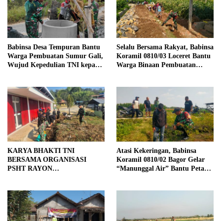
Babinsa Desa Tempuran Bantu
Selalu Bersama Rakyat, Babinsa
Warga Pembuatan Sumur Gali,
Koramil 0810/03 Loceret Bantu
Wujud Kepedulian TNI kepada
Warga Binaan Pembuatan
Masyarakat
Tanggul Jalan Sawah
KARYA BHAKTI TNI
Atasi Kekeringan, Babinsa
BERSAMA ORGANISASI
Koramil 0810/02 Bagor Gelar
PSHT RAYON
“Manunggal Air” Bantu Petani
MARGOPATUT, WUJUDKAN
di Desa
SEMANGAT GOTONG
ROYONG DAN
KEMANUNGGALAN TNI-
RAKYAT