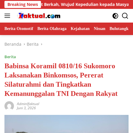
Langsung
 Jumat Berkah, Wujud Kepedulian kepada Masyarakat
Breaking News
Ba
ke
konten
Berita Otomotif
Berita Olahraga
Kejahatan
Nissan
Bulutangkis
Beranda
Berita
Berita
Babinsa Koramil 0810/16 Sukomoro
Laksanakan Binkomsos, Pererat
Silaturahmi dan Tingkatkan
Kemanunggalan TNI Dengan Rakyat
AdminIfaktual
Juni 3, 2026