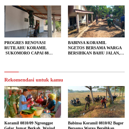
PROGRES RENOVASI
BABINSA KORAMIL
RUTILAHU KORAMIL
NGETOS BERSAMA WARGA
SUKOMORO CAPAI 88
BERSIHKAN BAHU JALAN,
PERSEN, 10 RUMAH MASUK
SIAPKAN LOKASI UNTUK
TAHAP PENYELESAIAN
PENGECORAN
Rekomendasi untuk kamu
Koramil 0810/09 Ngronggot
Babinsa Koramil 0810/02 Bagor
Gelar Jumat Berkah, Wujud
Bersama Warga Bersihkan