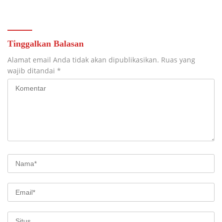
PERSEN, 10 RUMAH MASUK
SIAPKAN LOKASI UNTUK
TAHAP PENYELESAIAN
PENGECORAN
Tinggalkan Balasan
Alamat email Anda tidak akan dipublikasikan.
Ruas yang
wajib ditandai
*