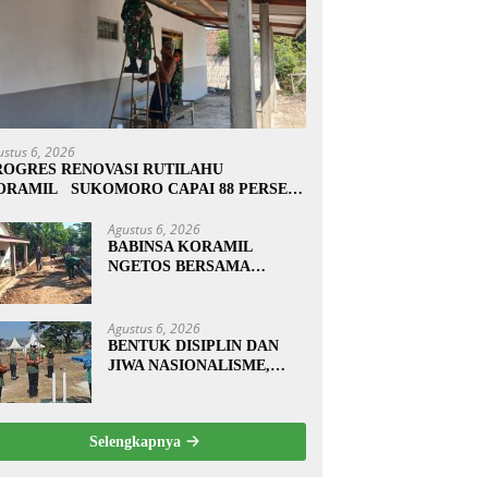
ustus 6, 2026
ROGRES RENOVASI RUTILAHU
ORAMIL SUKOMORO CAPAI 88 PERSEN,
0 RUMAH MASUK TAHAP PENYELESAIAN
Agustus 6, 2026
BABINSA KORAMIL
NGETOS BERSAMA
WARGA BERSIHKAN
BAHU JALAN, SIAPKAN
LOKASI UNTUK
Agustus 6, 2026
PENGECORAN
BENTUK DISIPLIN DAN
JIWA NASIONALISME,
BABINSA KORAMIL
0810/20 NGLUYU LATIH
PASKIBRA
Selengkapnya