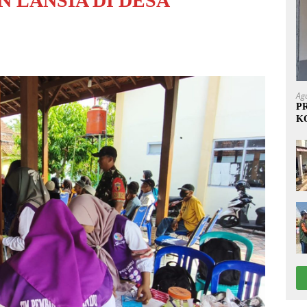
N LANSIA DI DESA
Ag
P
K
1