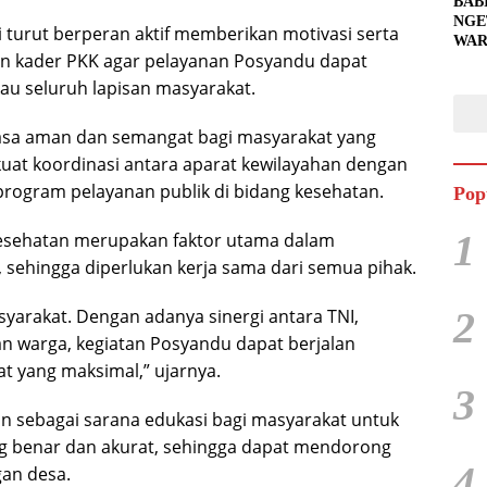
BAB
NGE
 turut berperan aktif memberikan motivasi serta
WAR
n kader PKK agar pelayanan Posyandu dapat
BAH
SIA
au seluruh lapisan masyarakat.
UNT
PEN
asa aman dan semangat bagi masyarakat yang
uat koordinasi antara aparat kewilayahan dengan
rogram pelayanan publik di bidang kesehatan.
Pop
1
sehatan merupakan faktor utama dalam
sehingga diperlukan kerja sama dari semua pihak.
2
yarakat. Dengan adanya sinergi antara TNI,
n warga, kegiatan Posyandu dapat berjalan
 yang maksimal,” ujarnya.
3
tkan sebagai sarana edukasi bagi masyarakat untuk
g benar dan akurat, sehingga dapat mendorong
4
gan desa.