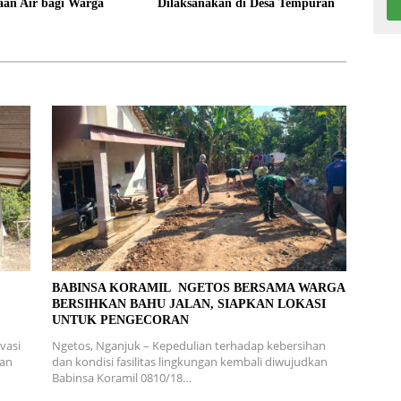
aan Air bagi Warga
Dilaksanakan di Desa Tempuran
L
BABINSA KORAMIL NGETOS BERSAMA WARGA
BERSIHKAN BAHU JALAN, SIAPKAN LOKASI
UNTUK PENGECORAN
vasi
Ngetos, Nganjuk – Kepedulian terhadap kebersihan
ran
dan kondisi fasilitas lingkungan kembali diwujudkan
Babinsa Koramil 0810/18…