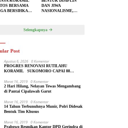
INSA KORAMIL
BENTUK DISIPLIN
TOS BERSAMA
DAN JIWA
GA BERSIHKAN
NASIONALISME,
U JALAN,
BABINSA KORAMIL
PKAN LOKASI
0810/20 NGLUYU
UK
LATIH PASKIBRA
Selengkapnya
GECORAN
ular Post
Agustus 6, 2026
0 Komentar
PROGRES RENOVASI RUTILAHU
KORAMIL SUKOMORO CAPAI 88
PERSEN, 10 RUMAH MASUK TAHAP
PENYELESAIAN
Maret 16, 2019
0 Komentar
2 Hari Hilang, Nelayan Tewas Mengambang
di Pantai Cipalawah Garut
Maret 16, 2019
0 Komentar
14 Tahun Terbunuhnya Munir, Polri Didesak
Bentuk Tim Khusus
Maret 16, 2019
0 Komentar
Prabowo Resmikan Kantor DPD Gerindra di