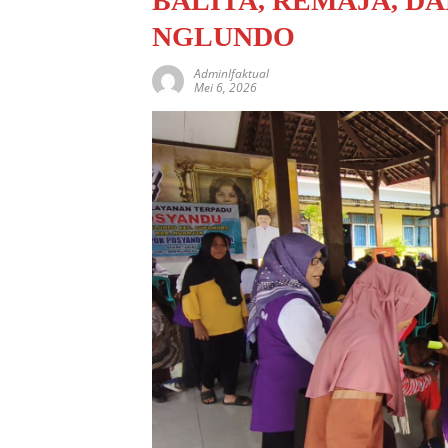
BALITA, REMAJA, DA
NGLUNDO
AdminIfaktual
Mei 6, 2026