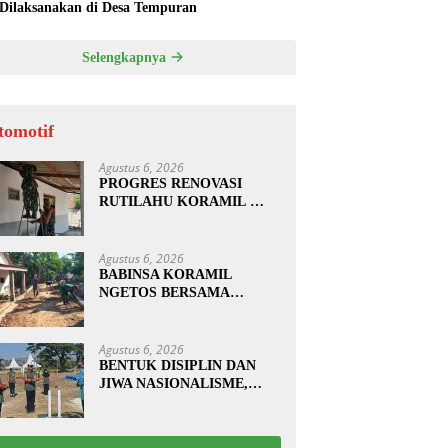
 Dilaksanakan di Desa Tempuran
Selengkapnya
tomotif
Agustus 6, 2026
PROGRES RENOVASI
RUTILAHU KORAMIL
SUKOMORO CAPAI 88
PERSEN, 10 RUMAH
MASUK TAHAP
Agustus 6, 2026
PENYELESAIAN
BABINSA KORAMIL
NGETOS BERSAMA
WARGA BERSIHKAN
BAHU JALAN, SIAPKAN
LOKASI UNTUK
Agustus 6, 2026
PENGECORAN
BENTUK DISIPLIN DAN
JIWA NASIONALISME,
BABINSA KORAMIL
0810/20 NGLUYU LATIH
PASKIBRA