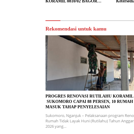
KORAMIL 0810/02 BAGOR
Ketersedi
BERSAMA WARGA KUTOREJO
GELAR KERJA BAKTI
Rekomendasi untuk kamu
PROGRES RENOVASI RUTILAHU KORAMI
SUKOMORO CAPAI 88 PERSEN, 10 RUMAH
MASUK TAHAP PENYELESAIAN
Sukomoro, Nganjuk – Pelaksanaan program Reno
Rumah Tidak Layak Huni (Rutilahu) Tahun Angga
2026 yang…