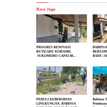
Baca Juga
PROGRES RENOVASI
BABINS
RUTILAHU KORAMIL
BERSAM
SUKOMORO CAPAI 88
BAHU JA
PERSEN, 10 RUMAH MASUK
LOKASI
TAHAP PENYELESAIAN
PEDULI KEBERSIHAN
Babinsa 
LINGKUNGAN, BABINSA
Pembuata