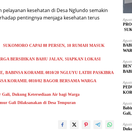
an pelayanan kesehatan di Desa Nglundo semakin
erhadap pentingnya menjaga kesehatan terus
Agust
PRO
SUK
MAS
Agust
BAB
 SUKOMORO CAPAI 88 PERSEN, 10 RUMAH MASUK
WAR
LOK
RGA BERSIHKAN BAHU JALAN, SIAPKAN LOKASI
Agust
BEN
BAB
E, BABINSA KORAMIL 0810/20 NGLUYU LATIH PASKIBRA
PAS
NSA KORAMIL 0810/02 BAGOR BERSAMA WARGA
Agust
PED
KOR
Gali, Dukung Ketersediaan Air bagi Warga
KUT
umur Gali Dilaksanakan di Desa Tempuran
Agust
Babi
Gali
Agust
Duku