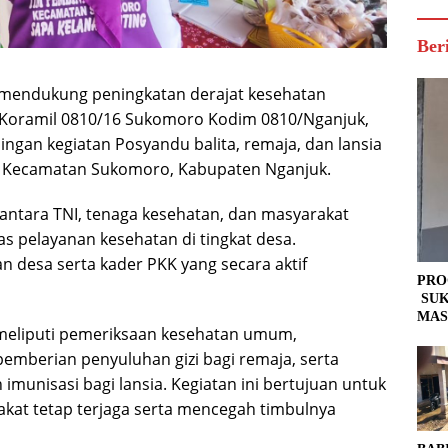
Ber
 mendukung peningkatan derajat kesehatan
a Koramil 0810/16 Sukomoro Kodim 0810/Nganjuk,
gan kegiatan Posyandu balita, remaja, dan lansia
o, Kecamatan Sukomoro, Kabupaten Nganjuk.
 antara TNI, tenaga kesehatan, dan masyarakat
s pelayanan kesehatan di tingkat desa.
 desa serta kader PKK yang secara aktif
PRO
SUK
MAS
meliputi pemeriksaan kesehatan umum,
mberian penyuluhan gizi bagi remaja, serta
munisasi bagi lansia. Kegiatan ini bertujuan untuk
kat tetap terjaga serta mencegah timbulnya