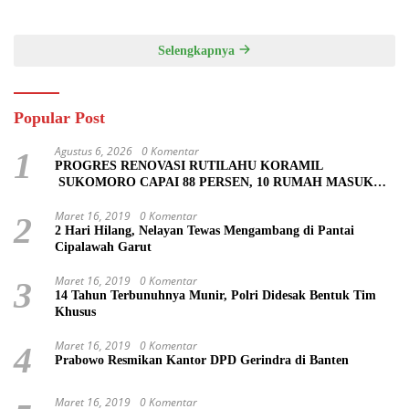
SIAPKAN LOKASI UNTUK
LATIH PASKIBRA
PENGECORAN
Selengkapnya
Popular Post
Agustus 6, 2026
0 Komentar
1
PROGRES RENOVASI RUTILAHU KORAMIL
SUKOMORO CAPAI 88 PERSEN, 10 RUMAH MASUK
TAHAP PENYELESAIAN
Maret 16, 2019
0 Komentar
2
2 Hari Hilang, Nelayan Tewas Mengambang di Pantai
Cipalawah Garut
Maret 16, 2019
0 Komentar
3
14 Tahun Terbunuhnya Munir, Polri Didesak Bentuk Tim
Khusus
Maret 16, 2019
0 Komentar
4
Prabowo Resmikan Kantor DPD Gerindra di Banten
Maret 16, 2019
0 Komentar