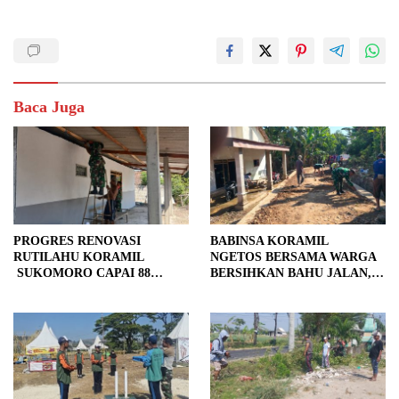
Baca Juga
PROGRES RENOVASI
BABINSA KORAMIL
RUTILAHU KORAMIL
NGETOS BERSAMA WARGA
SUKOMORO CAPAI 88
BERSIHKAN BAHU JALAN,
PERSEN, 10 RUMAH MASUK
SIAPKAN LOKASI UNTUK
TAHAP PENYELESAIAN
PENGECORAN