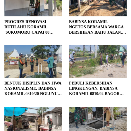
PROGRES RENOVASI
BABINSA KORAMIL
RUTILAHU KORAMIL
NGETOS BERSAMA WARGA
SUKOMORO CAPAI 88
BERSIHKAN BAHU JALAN,
PERSEN, 10 RUMAH MASUK
SIAPKAN LOKASI UNTUK
TAHAP PENYELESAIAN
PENGECORAN
BENTUK DISIPLIN DAN JIWA
PEDULI KEBERSIHAN
NASIONALISME, BABINSA
LINGKUNGAN, BABINSA
KORAMIL 0810/20 NGLUYU
KORAMIL 0810/02 BAGOR
LATIH PASKIBRA
BERSAMA WARGA
KUTOREJO GELAR KERJA
BAKTI