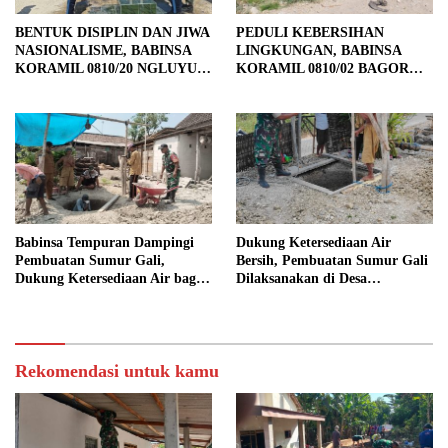
BENTUK DISIPLIN DAN JIWA
PEDULI KEBERSIHAN
NASIONALISME, BABINSA
LINGKUNGAN, BABINSA
KORAMIL 0810/20 NGLUYU
KORAMIL 0810/02 BAGOR
LATIH PASKIBRA
BERSAMA WARGA
KUTOREJO GELAR KERJA
BAKTI
Babinsa Tempuran Dampingi
Dukung Ketersediaan Air
Pembuatan Sumur Gali,
Bersih, Pembuatan Sumur Gali
Dukung Ketersediaan Air bagi
Dilaksanakan di Desa
Warga
Tempuran
Rekomendasi untuk kamu