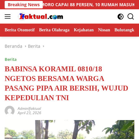
Langsung
KOMORO CAPAI 88 PERSEN, 10 RUMAH MASUK TAHAP PENYELE
Breaking News
ke
konten
Berita Otomotif
Berita Olahraga
Kejahatan
Nissan
Bulutangkis
Beranda
Berita
Berita
BABINSA KORAMIL 0810/18
NGETOS BERSAMA WARGA
PASANG PIPA AIR BERSIH, WUJUD
KEPEDULIAN TNI
AdminIfaktual
April 23, 2026