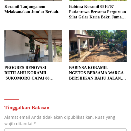
Koramil Tanjunganom
Babinsa Koramil 0810/07
Melaksanakan Jum’at Berkah.
Patianrowo Bersama Perguruan
Silat Gelar Kerja Bakti Jumat
Bersih.
PROGRES RENOVASI
BABINSA KORAMIL
RUTILAHU KORAMIL
NGETOS BERSAMA WARGA
SUKOMORO CAPAI 88
BERSIHKAN BAHU JALAN,
PERSEN, 10 RUMAH MASUK
SIAPKAN LOKASI UNTUK
TAHAP PENYELESAIAN
PENGECORAN
Tinggalkan Balasan
Alamat email Anda tidak akan dipublikasikan.
Ruas yang
wajib ditandai
*