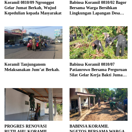
Koramil 0810/09 Ngronggot
Babinsa Koramil 0810/02 Bagor
Gelar Jumat Berkah, Wujud
Bersama Warga Bersihkan
Kepedulian kepada Masyarakat
Lingkungan Lapangan Desa
Kendalrejo
Koramil Tanjunganom
Babinsa Koramil 0810/07
Melaksanakan Jum’at Berkah.
Patianrowo Bersama Perguruan
Silat Gelar Kerja Bakti Jumat
Bersih.
PROGRES RENOVASI
BABINSA KORAMIL
RUTILAHU KORAMIL
NGETOS BERSAMA WARGA