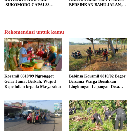
SUKOMORO CAPAI 88
BERSIHKAN BAHU JALAN,
PERSEN, 10 RUMAH MASUK
SIAPKAN LOKASI UNTUK
TAHAP PENYELESAIAN
PENGECORAN
Rekomendasi untuk kamu
Koramil 0810/09 Ngronggot
Babinsa Koramil 0810/02 Bagor
Gelar Jumat Berkah, Wujud
Bersama Warga Bersihkan
Kepedulian kepada Masyarakat
Lingkungan Lapangan Desa
Kendalrejo