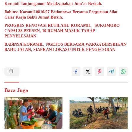
Koramil Tanjunganom Melaksanakan Jum’at Berkah.
Babinsa Koramil 0810/07 Patianrowo Bersama Perguruan Silat
Gelar Kerja Bakti Jumat Bersih.
PROGRES RENOVASI RUTILAHU KORAMIL SUKOMORO
CAPAI 88 PERSEN, 10 RUMAH MASUK TAHAP
PENYELESAIAN
BABINSA KORAMIL NGETOS BERSAMA WARGA BERSIHKAN
BAHU JALAN, SIAPKAN LOKASI UNTUK PENGECORAN
Baca Juga