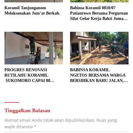
Koramil Tanjunganom
Babinsa Koramil 0810/07
Melaksanakan Jum’at Berkah.
Patianrowo Bersama Perguruan
Silat Gelar Kerja Bakti Jumat
Bersih.
PROGRES RENOVASI
BABINSA KORAMIL
RUTILAHU KORAMIL
NGETOS BERSAMA WARGA
SUKOMORO CAPAI 88
BERSIHKAN BAHU JALAN,
PERSEN, 10 RUMAH MASUK
SIAPKAN LOKASI UNTUK
TAHAP PENYELESAIAN
PENGECORAN
Tinggalkan Balasan
Alamat email Anda tidak akan dipublikasikan.
Ruas yang
wajib ditandai
*