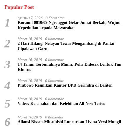
Popular Post
Agustus 7, 2026
0 Komentar
1
Koramil 0810/09 Ngronggot Gelar Jumat Berkah, Wujud
Kepedulian kepada Masyarakat
Maret 16, 2019
0 Komentar
2
2 Hari Hilang, Nelayan Tewas Mengambang di Pantai
Cipalawah Garut
Maret 16, 2019
0 Komentar
3
14 Tahun Terbunuhnya Munir, Polri Didesak Bentuk Tim
Khusus
Maret 16, 2019
0 Komentar
4
Prabowo Resmikan Kantor DPD Gerindra di Banten
Maret 16, 2019
0 Komentar
5
Video: Kelemahan dan Kelebihan All New Terios
Maret 16, 2019
0 Komentar
6
Aliansi Nissan-Mitsubishi Luncurkan Livina Versi Mungil