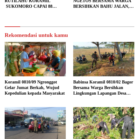
RUTILAHU KORAMIL
NGETOS BERSAMA WARGA
SUKOMORO CAPAI 88
BERSIHKAN BAHU JALAN,
PERSEN, 10 RUMAH MASUK
SIAPKAN LOKASI UNTUK
TAHAP PENYELESAIAN
PENGECORAN
Rekomendasi untuk kamu
Koramil 0810/09 Ngronggot
Babinsa Koramil 0810/02 Bagor
Gelar Jumat Berkah, Wujud
Bersama Warga Bersihkan
Kepedulian kepada Masyarakat
Lingkungan Lapangan Desa
Kendalrejo