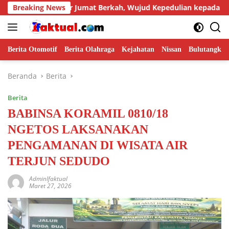
Langsung
ot Gelar Jumat Berkah, Wujud Kepedulian kepada Masyarakat
Breaking News
ke
konten
Berita Otomotif
Berita Olahraga
Kejahatan
Nissan
Bulutangkis
Beranda
Berita
Berita
BABINSA KORAMIL 0810/18
NGETOS LAKSANAKAN
PENGAMANAN DI WISATA AIR
TERJUN SEDUDO
AdminIfaktual
Maret 27, 2026