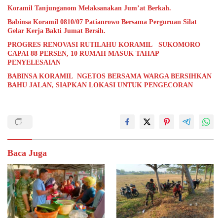
Koramil Tanjunganom Melaksanakan Jum’at Berkah.
Babinsa Koramil 0810/07 Patianrowo Bersama Perguruan Silat
Gelar Kerja Bakti Jumat Bersih.
PROGRES RENOVASI RUTILAHU KORAMIL SUKOMORO
CAPAI 88 PERSEN, 10 RUMAH MASUK TAHAP
PENYELESAIAN
BABINSA KORAMIL NGETOS BERSAMA WARGA BERSIHKAN
BAHU JALAN, SIAPKAN LOKASI UNTUK PENGECORAN
Baca Juga