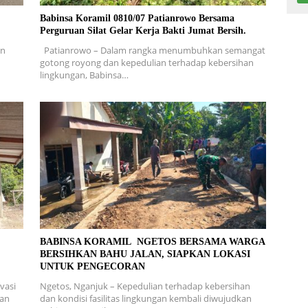
Babinsa Koramil 0810/07 Patianrowo Bersama
Perguruan Silat Gelar Kerja Bakti Jumat Bersih.
en
Patianrowo – Dalam rangka menumbuhkan semangat
gotong royong dan kepedulian terhadap kebersihan
lingkungan, Babinsa…
L
BABINSA KORAMIL NGETOS BERSAMA WARGA
BERSIHKAN BAHU JALAN, SIAPKAN LOKASI
UNTUK PENGECORAN
vasi
Ngetos, Nganjuk – Kepedulian terhadap kebersihan
ran
dan kondisi fasilitas lingkungan kembali diwujudkan