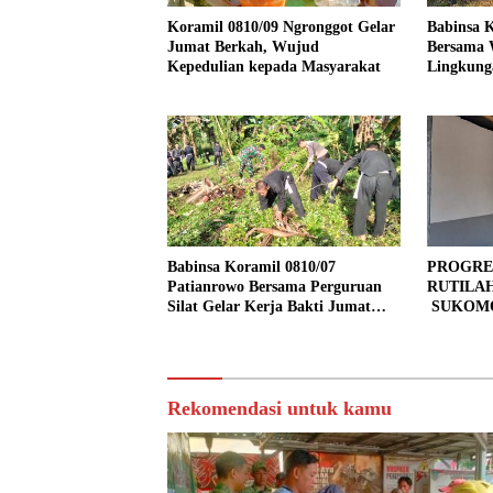
Koramil 0810/09 Ngronggot Gelar
Babinsa K
Jumat Berkah, Wujud
Bersama 
Kepedulian kepada Masyarakat
Lingkung
Kendalre
Babinsa Koramil 0810/07
PROGRE
Patianrowo Bersama Perguruan
RUTILA
Silat Gelar Kerja Bakti Jumat
SUKOMO
Bersih.
PERSEN
TAHAP 
Rekomendasi untuk kamu