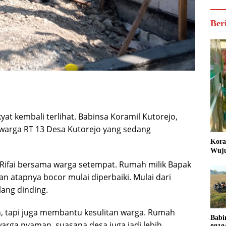
Ber
at kembali terlihat. Babinsa Koramil Kutorejo,
 warga RT 13 Desa Kutorejo yang sedang
Kora
Wuju
u Rifai bersama warga setempat. Rumah milik Bapak
n atapnya bocor mulai diperbaiki. Mulai dari
ang dinding.
n, tapi juga membantu kesulitan warga. Rumah
Babi
warga nyaman, suasana desa juga jadi lebih