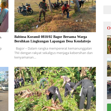
LOK
O
,
Babinsa Koramil 0810/02 Bagor Bersama Warga
Bersihkan Lingkungan Lapangan Desa Kendalrejo
ap
Bagor – Dalam rangka mempererat kemanunggalan
TNI dengan rakyat sekaligus menjaga kebersihan dan
kenyamanan…