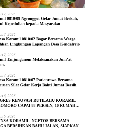
us 7, 2026
mil 0810/09 Ngronggot Gelar Jumat Berkah,
d Kepedulian kepada Masyarakat
us 7, 2026
nsa Koramil 0810/02 Bagor Bersama Warga
ihkan Lingkungan Lapangan Desa Kendalrejo
us 7, 2026
mil Tanjunganom Melaksanakan Jum’at
ah.
us 7, 2026
nsa Koramil 0810/07 Patianrowo Bersama
uruan Silat Gelar Kerja Bakti Jumat Bersih.
us 6, 2026
GRES RENOVASI RUTILAHU KORAMIL
OMORO CAPAI 88 PERSEN, 10 RUMAH
UK TAHAP PENYELESAIAN
us 6, 2026
INSA KORAMIL NGETOS BERSAMA
GA BERSIHKAN BAHU JALAN, SIAPKAN