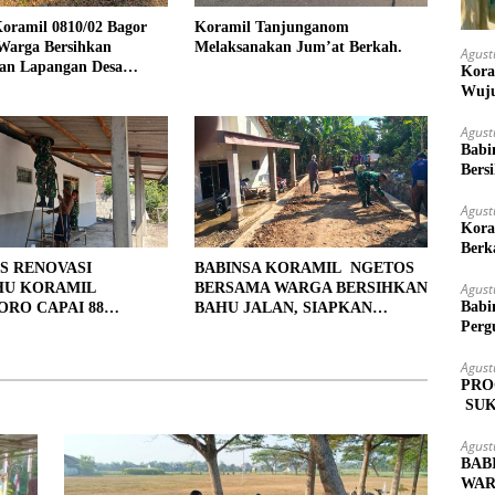
oramil 0810/02 Bagor
Koramil Tanjunganom
Warga Bersihkan
Melaksanakan Jum’at Berkah.
Agust
an Lapangan Desa
Kora
jo
Wuju
Agust
Babi
Bers
Agust
Kora
Berk
S RENOVASI
BABINSA KORAMIL NGETOS
Agust
HU KORAMIL
BERSAMA WARGA BERSIHKAN
Babi
RO CAPAI 88
BAHU JALAN, SIAPKAN
Perg
, 10 RUMAH MASUK
LOKASI UNTUK PENGECORAN
PENYELESAIAN
Agust
PRO
SUK
MAS
Agust
BAB
WAR