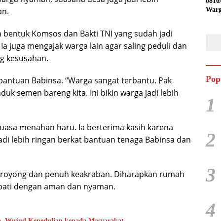
0810
an.
Warg
Ling
Desa
h bentuk Komsos dan Bakti TNI yang sudah jadi
Ia juga mengajak warga lain agar saling peduli dan
g kesusahan.
Pop
bantuan Babinsa. “Warga sangat terbantu. Pak
uk semen bareng kita. Ini bikin warga jadi lebih
1
uasa menahan haru. Ia berterima kasih karena
2
adi lebih ringan berkat bantuan tenaga Babinsa dan
3
g royong dan penuh keakraban. Diharapkan rumah
empati dengan aman dan nyaman.
4
h, Wujud Kepedulian kepada Masyarakat