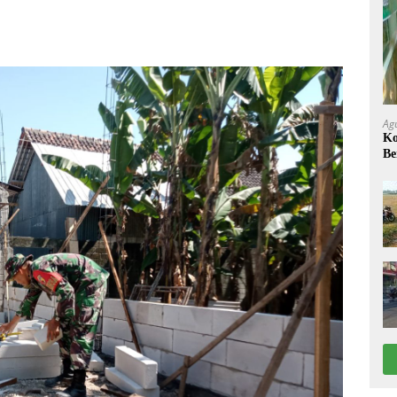
Ag
Ko
Be