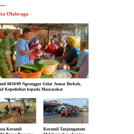
ita Olahraga
mil 0810/09 Ngronggot Gelar Jumat Berkah,
d Kepedulian kepada Masyarakat
nsa Koramil
Koramil Tanjunganom