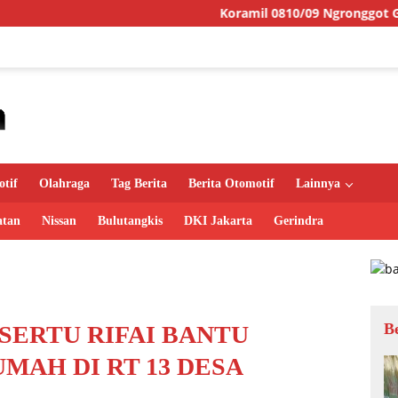
Koramil 0810/09 Ngronggot Gelar Jumat Berk
tif
Olahraga
Tag Berita
Berita Otomotif
Lainnya
atan
Nissan
Bulutangkis
DKI Jakarta
Gerindra
B
SERTU RIFAI BANTU
MAH DI RT 13 DESA