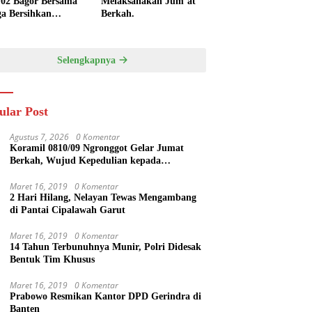
/02 Bagor Bersama
Melaksanakan Jum’at
a Bersihkan
Berkah.
kungan Lapangan
 Kendalrejo
Selengkapnya
ular Post
Agustus 7, 2026
0 Komentar
Koramil 0810/09 Ngronggot Gelar Jumat
Berkah, Wujud Kepedulian kepada
Masyarakat
Maret 16, 2019
0 Komentar
2 Hari Hilang, Nelayan Tewas Mengambang
di Pantai Cipalawah Garut
Maret 16, 2019
0 Komentar
14 Tahun Terbunuhnya Munir, Polri Didesak
Bentuk Tim Khusus
Maret 16, 2019
0 Komentar
Prabowo Resmikan Kantor DPD Gerindra di
Banten