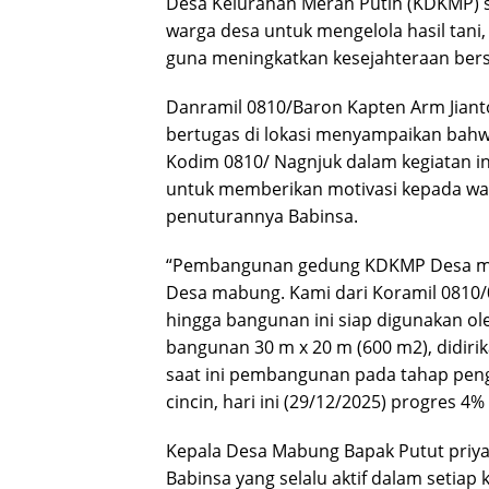
Desa Kelurahan Merah Putih (KDKMP) s
warga desa untuk mengelola hasil tan
guna meningkatkan kesejahteraan ber
Danramil 0810/Baron Kapten Arm Jiant
bertugas di lokasi menyampaikan bahwa
Kodim 0810/ Nagnjuk dalam kegiatan in
untuk memberikan motivasi kepada war
penuturannya Babinsa.
“Pembangunan gedung KDKMP Desa mabu
Desa mabung. Kami dari Koramil 0810
hingga bangunan ini siap digunakan o
bangunan 30 m x 20 m (600 m2), didiri
saat ini pembangunan pada tahap pengg
cincin, hari ini (29/12/2025) progres 4%
Kepala Desa Mabung Bapak Putut priya
Babinsa yang selalu aktif dalam setia