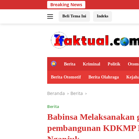
Langsung
Breaking News
ke
konten
Beli Tema Ini
Indeks
H
Berita
Kriminal
Politik
Otomo
o
m
Berita Otomotif
Berita Olahraga
Kejah
e
Beranda
Berita
Berita
Babinsa Melaksanakan 
pembangunan KDKMP D