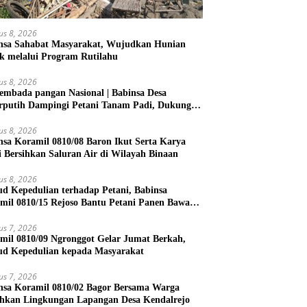
us 8, 2026
nsa Sahabat Masyarakat, Wujudkan Hunian
k melalui Program Rutilahu
us 8, 2026
embada pangan Nasional | Babinsa Desa
rputih Dampingi Petani Tanam Padi, Dukung
ahanan Pangan
us 8, 2026
nsa Koramil 0810/08 Baron Ikut Serta Karya
i Bersihkan Saluran Air di Wilayah Binaan
us 8, 2026
d Kepedulian terhadap Petani, Babinsa
mil 0810/15 Rejoso Bantu Petani Panen Bawang
h di Wilayah Binaan
us 7, 2026
mil 0810/09 Ngronggot Gelar Jumat Berkah,
d Kepedulian kepada Masyarakat
us 7, 2026
nsa Koramil 0810/02 Bagor Bersama Warga
ihkan Lingkungan Lapangan Desa Kendalrejo