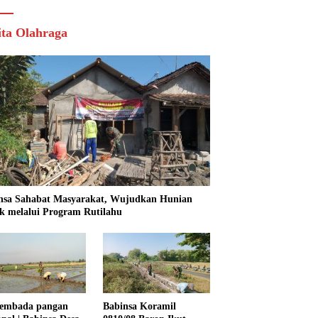
ita Olahraga
nsa Sahabat Masyarakat, Wujudkan Hunian
k melalui Program Rutilahu
embada pangan
Babinsa Koramil