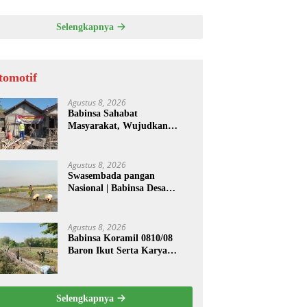
Selengkapnya
tomotif
Agustus 8, 2026
Babinsa Sahabat
Masyarakat, Wujudkan
Hunian Layak melalui
Program Rutilahu
Agustus 8, 2026
Swasembada pangan
Nasional | Babinsa Desa
Sekarputih Dampingi Petani
Tanam Padi, Dukung
Ketahanan Pangan
Agustus 8, 2026
Babinsa Koramil 0810/08
Baron Ikut Serta Karya
Bakti Bersihkan Saluran Air
di Wilayah Binaan
Selengkapnya