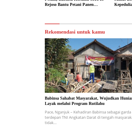
Rejoso Bantu Petani Panen
Kepeduli
Bawang Merah di Wilayah Binaan
Rekomendasi untuk kamu
Babinsa Sahabat Masyarakat, Wujudkan Hunia
Layak melalui Program Rutilahu
Pace, Nganjuk – Kehadiran Babinsa sebagai garda
terdepan TNI Angkatan Darat di tengah masyarak
tidak…