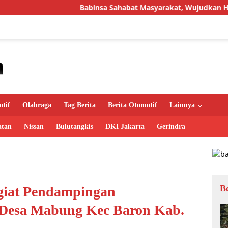
Babinsa Sahabat Masyarakat, Wujudkan Hunian Layak me
tif
Olahraga
Tag Berita
Berita Otomotif
Lainnya
atan
Nissan
Bulutangkis
DKI Jakarta
Gerindra
B
giat Pendampingan
esa Mabung Kec Baron Kab.