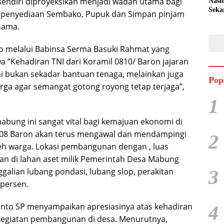
endiri diproyeksikan menjadi wadah utama bagi
Nasi
Seka
i, penyediaan Sembako, Pupuk dan Simpan pinjam
Peta
sama.
Duku
Pan
o melalui Babinsa Serma Basuki Rahmat yang
 “Kehadiran TNI dari Koramil 0810/ Baron jajaran
i bukan sekadar bantuan tenaga, melainkan juga
Pop
ga agar semangat gotong royong tetap terjaga”,
1
ng ini sangat vital bagi kemajuan ekonomi di
/08 Baron akan terus mengawal dan mendampingi
2
leh warga. Lokasi pembangunan dengan , luas
kan di lahan aset milik Pemerintah Desa Mabung
alian lubang pondasi, lubang slop, perakitan
3
 persen.
nto SP menyampaikan apresiasinya atas kehadiran
4
p kegiatan pembangunan di desa. Menurutnya,