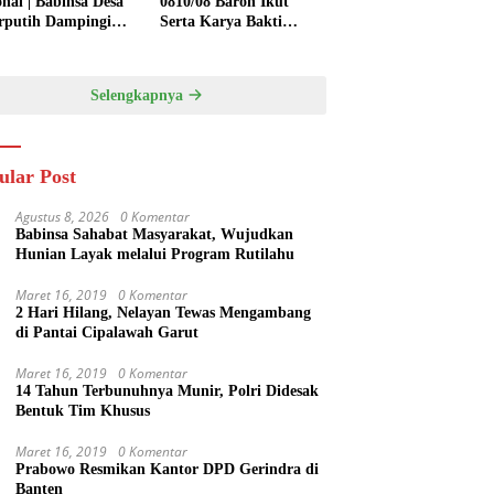
onal | Babinsa Desa
0810/08 Baron Ikut
rputih Dampingi
Serta Karya Bakti
ni Tanam Padi,
Bersihkan Saluran Air
ng Ketahanan
di Wilayah Binaan
gan
Selengkapnya
ular Post
Agustus 8, 2026
0 Komentar
Babinsa Sahabat Masyarakat, Wujudkan
Hunian Layak melalui Program Rutilahu
Maret 16, 2019
0 Komentar
2 Hari Hilang, Nelayan Tewas Mengambang
di Pantai Cipalawah Garut
Maret 16, 2019
0 Komentar
14 Tahun Terbunuhnya Munir, Polri Didesak
Bentuk Tim Khusus
Maret 16, 2019
0 Komentar
Prabowo Resmikan Kantor DPD Gerindra di
Banten