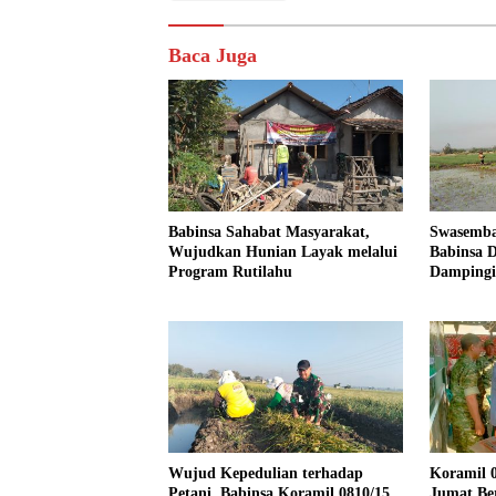
Baca Juga
Babinsa Sahabat Masyarakat,
Swasemba
Wujudkan Hunian Layak melalui
Babinsa D
Program Rutilahu
Dampingi
Dukung 
Wujud Kepedulian terhadap
Koramil 0
Petani, Babinsa Koramil 0810/15
Jumat Be