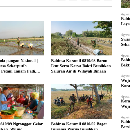
Agust
Babi
Laya
Agust
Swas
Seka
Ket
Agust
Babi
da pangan Nasional |
Babinsa Koramil 0810/08 Baron
Bakt
esa Sekarputih
Ikut Serta Karya Bakti Bersihkan
 Petani Tanam Padi,
Saluran Air di Wilayah Binaan
Agust
Ketahanan Pangan
Wuju
Kora
Mera
Agust
Kora
Wuju
Agust
Babi
810/09 Ngronggot Gelar
Babinsa Koramil 0810/02 Bagor
Bers
rkah, Wujud
Bersama Warga Bersihkan