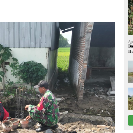
Ag
Ba
Hu