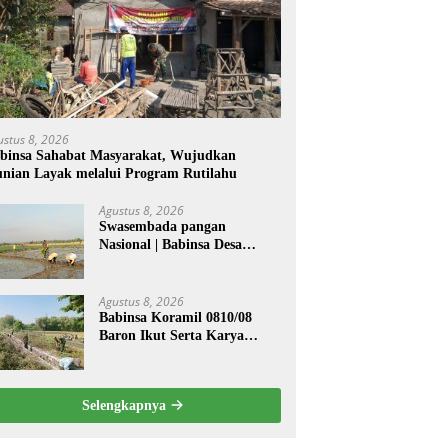
ustus 8, 2026
binsa Sahabat Masyarakat, Wujudkan
nian Layak melalui Program Rutilahu
Agustus 8, 2026
Swasembada pangan
Nasional | Babinsa Desa
Sekarputih Dampingi Petani
Tanam Padi, Dukung
Ketahanan Pangan
Agustus 8, 2026
Babinsa Koramil 0810/08
Baron Ikut Serta Karya
Bakti Bersihkan Saluran Air
di Wilayah Binaan
Selengkapnya