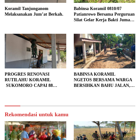
Koramil Tanjunganom
Babinsa Koramil 0810/07
Melaksanakan Jum’at Berkah.
Patianrowo Bersama Perguruan
Silat Gelar Kerja Bakti Jumat
Bersih.
PROGRES RENOVASI
BABINSA KORAMIL
RUTILAHU KORAMIL
NGETOS BERSAMA WARGA
SUKOMORO CAPAI 88
BERSIHKAN BAHU JALAN,
PERSEN, 10 RUMAH MASUK
SIAPKAN LOKASI UNTUK
TAHAP PENYELESAIAN
PENGECORAN
Rekomendasi untuk kamu