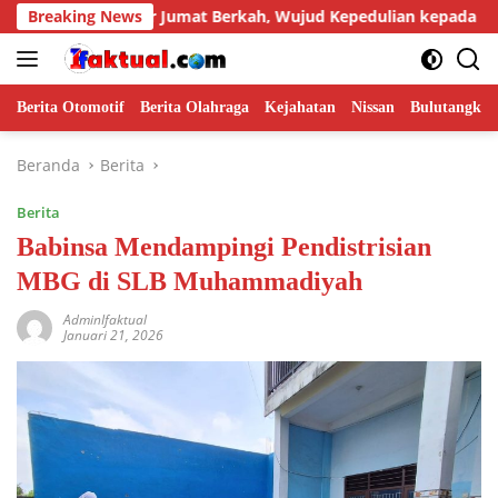
Langsung
ot Gelar Jumat Berkah, Wujud Kepedulian kepada Masyarakat
Breaking News
ke
konten
Berita Otomotif
Berita Olahraga
Kejahatan
Nissan
Bulutangkis
Beranda
Berita
Berita
Babinsa Mendampingi Pendistrisian
MBG di SLB Muhammadiyah
AdminIfaktual
Januari 21, 2026