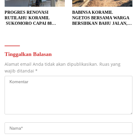
PROGRES RENOVASI
BABINSA KORAMIL
RUTILAHU KORAMIL
NGETOS BERSAMA WARGA
SUKOMORO CAPAI 88
BERSIHKAN BAHU JALAN,
PERSEN, 10 RUMAH MASUK
SIAPKAN LOKASI UNTUK
TAHAP PENYELESAIAN
PENGECORAN
Tinggalkan Balasan
Alamat email Anda tidak akan dipublikasikan.
Ruas yang
wajib ditandai
*