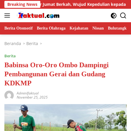
Langsung
got Gelar Jumat Berkah, Wujud Kepedulian kepada Masyarakat
Breaking News
ke
konten
Berita Otomotif
Berita Olahraga
Kejahatan
Nissan
Bulutangkis
Beranda
Berita
Berita
Babinsa Oro-Oro Ombo Dampingi
Pembangunan Gerai dan Gudang
KDKMP
AdminIfaktual
November 25, 2025