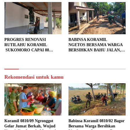
PROGRES RENOVASI
BABINSA KORAMIL
RUTILAHU KORAMIL
NGETOS BERSAMA WARGA
SUKOMORO CAPAI 88
BERSIHKAN BAHU JALAN,
PERSEN, 10 RUMAH MASUK
SIAPKAN LOKASI UNTUK
TAHAP PENYELESAIAN
PENGECORAN
Rekomendasi untuk kamu
Koramil 0810/09 Ngronggot
Babinsa Koramil 0810/02 Bagor
Gelar Jumat Berkah, Wujud
Bersama Warga Bersihkan