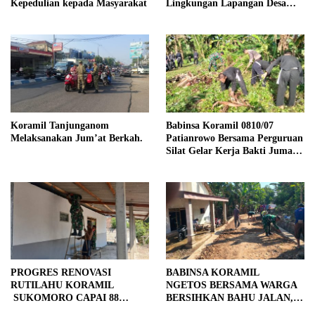
Kepedulian kepada Masyarakat
Lingkungan Lapangan Desa
Kendalrejo
Koramil Tanjunganom
Babinsa Koramil 0810/07
Melaksanakan Jum’at Berkah.
Patianrowo Bersama Perguruan
Silat Gelar Kerja Bakti Jumat
Bersih.
PROGRES RENOVASI
BABINSA KORAMIL
RUTILAHU KORAMIL
NGETOS BERSAMA WARGA
SUKOMORO CAPAI 88
BERSIHKAN BAHU JALAN,
PERSEN, 10 RUMAH MASUK
SIAPKAN LOKASI UNTUK