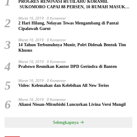
1
PROGRES RENOVASI RUTILAHU KORAMIL
SUKOMORO CAPAI 88 PERSEN, 10 RUMAH MASUK
TAHAP PENYELESAIAN
Maret 16, 2019
0 Komentar
2
2 Hari Hilang, Nelayan Tewas Mengambang di Pantai
Cipalawah Garut
Maret 16, 2019
0 Komentar
3
14 Tahun Terbunuhnya Munir, Polri Didesak Bentuk Tim
Khusus
Maret 16, 2019
0 Komentar
4
Prabowo Resmikan Kantor DPD Gerindra di Banten
Maret 16, 2019
0 Komentar
5
Video: Kelemahan dan Kelebihan All New Terios
Maret 16, 2019
0 Komentar
6
Aliansi Nissan-Mitsubishi Luncurkan Livina Versi Mungil
Selengkapnya