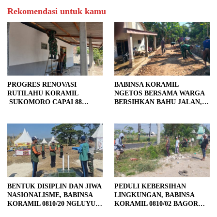
Rekomendasi untuk kamu
PROGRES RENOVASI
BABINSA KORAMIL
RUTILAHU KORAMIL
NGETOS BERSAMA WARGA
SUKOMORO CAPAI 88
BERSIHKAN BAHU JALAN,
PERSEN, 10 RUMAH MASUK
SIAPKAN LOKASI UNTUK
TAHAP PENYELESAIAN
PENGECORAN
BENTUK DISIPLIN DAN JIWA
PEDULI KEBERSIHAN
NASIONALISME, BABINSA
LINGKUNGAN, BABINSA
KORAMIL 0810/20 NGLUYU
KORAMIL 0810/02 BAGOR
LATIH PASKIBRA
BERSAMA WARGA