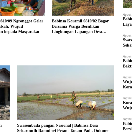
Agust
Babi
810/09 Ngronggot Gelar
Babinsa Koramil 0810/02 Bagor
Laya
rkah, Wujud
Bersama Warga Bersihkan
an kepada Masyarakat
Lingkungan Lapangan Desa
Agust
Kendalrejo
Swas
Seka
Ket
Agust
Babi
Bakt
Agust
Wuju
Kora
Mera
Agust
Kora
Wuju
Agust
Babi
n
Swasembada pangan Nasional | Babinsa Desa
Bers
Sekarputih Dampingi Petani Tanam Padi, Dukung