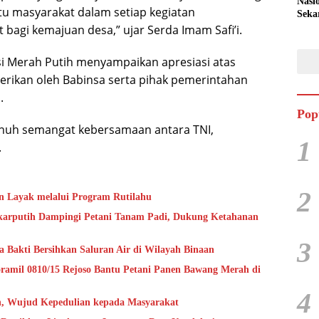
Nasi
 masyarakat dalam setiap kegiatan
Seka
Peta
gi kemajuan desa,” ujar Serda Imam Safi’i.
Duku
Pan
si Merah Putih menyampaikan apresiasi atas
rikan oleh Babinsa serta pihak pemerintahan
.
Pop
 penuh semangat kebersamaan antara TNI,
1
.
2
 Layak melalui Program Rutilahu
ekarputih Dampingi Petani Tanam Padi, Dukung Ketahanan
3
a Bakti Bersihkan Saluran Air di Wilayah Binaan
ramil 0810/15 Rejoso Bantu Petani Panen Bawang Merah di
4
h, Wujud Kepedulian kepada Masyarakat