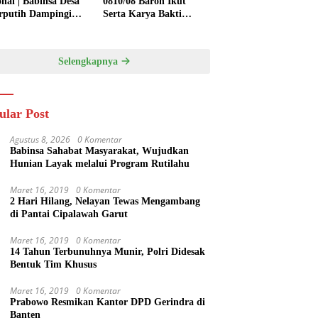
onal | Babinsa Desa
0810/08 Baron Ikut
rputih Dampingi
Serta Karya Bakti
ni Tanam Padi,
Bersihkan Saluran Air
ng Ketahanan
di Wilayah Binaan
gan
Selengkapnya
ular Post
Agustus 8, 2026
0 Komentar
Babinsa Sahabat Masyarakat, Wujudkan
Hunian Layak melalui Program Rutilahu
Maret 16, 2019
0 Komentar
2 Hari Hilang, Nelayan Tewas Mengambang
di Pantai Cipalawah Garut
Maret 16, 2019
0 Komentar
14 Tahun Terbunuhnya Munir, Polri Didesak
Bentuk Tim Khusus
Maret 16, 2019
0 Komentar
Prabowo Resmikan Kantor DPD Gerindra di
Banten