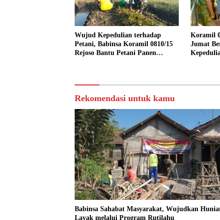
Wujud Kepedulian terhadap
Koramil 0
Petani, Babinsa Koramil 0810/15
Jumat Be
Rejoso Bantu Petani Panen
Kepeduli
Bawang Merah di Wilayah Binaan
Rekomendasi untuk kamu
Babinsa Sahabat Masyarakat, Wujudkan Hunia
Layak melalui Program Rutilahu