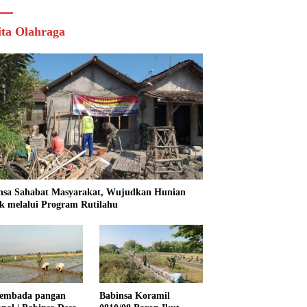
ita Olahraga
nsa Sahabat Masyarakat, Wujudkan Hunian
k melalui Program Rutilahu
embada pangan
Babinsa Koramil