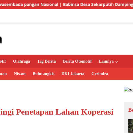
asional | Babinsa Desa Sekarputih Dampingi Petani Tanam Pa
tif
Olahraga
Tag Berita
Berita Otomotif
Lainnya
atan
Nissan
Bulutangkis
DKI Jakarta
Gerindra
B
ngi Penetapan Lahan Koperasi