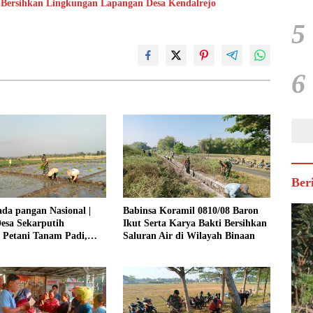
 Bersihkan Lingkungan Lapangan Desa Kendalrejo
5
6
Ber
da pangan Nasional |
Babinsa Koramil 0810/08 Baron
esa Sekarputih
Ikut Serta Karya Bakti Bersihkan
 Petani Tanam Padi,
Saluran Air di Wilayah Binaan
Ketahanan Pangan