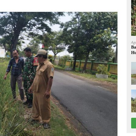
Ag
Ba
Hu