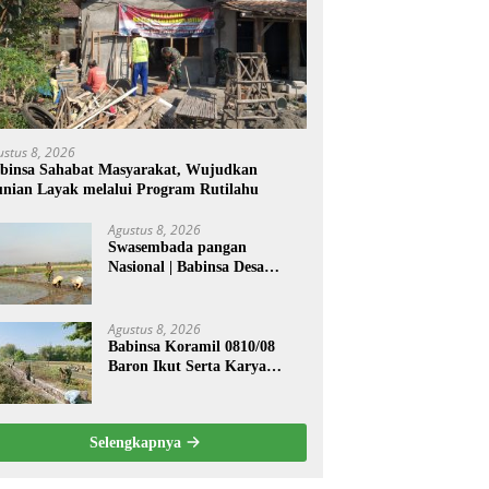
ustus 8, 2026
binsa Sahabat Masyarakat, Wujudkan
nian Layak melalui Program Rutilahu
Agustus 8, 2026
Swasembada pangan
Nasional | Babinsa Desa
Sekarputih Dampingi Petani
Tanam Padi, Dukung
Ketahanan Pangan
Agustus 8, 2026
Babinsa Koramil 0810/08
Baron Ikut Serta Karya
Bakti Bersihkan Saluran Air
di Wilayah Binaan
Selengkapnya