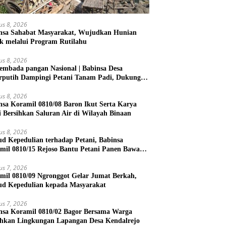
us 8, 2026
nsa Sahabat Masyarakat, Wujudkan Hunian
k melalui Program Rutilahu
us 8, 2026
embada pangan Nasional | Babinsa Desa
rputih Dampingi Petani Tanam Padi, Dukung
ahanan Pangan
us 8, 2026
nsa Koramil 0810/08 Baron Ikut Serta Karya
i Bersihkan Saluran Air di Wilayah Binaan
us 8, 2026
d Kepedulian terhadap Petani, Babinsa
mil 0810/15 Rejoso Bantu Petani Panen Bawang
h di Wilayah Binaan
us 7, 2026
mil 0810/09 Ngronggot Gelar Jumat Berkah,
d Kepedulian kepada Masyarakat
us 7, 2026
nsa Koramil 0810/02 Bagor Bersama Warga
ihkan Lingkungan Lapangan Desa Kendalrejo