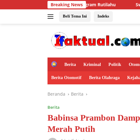
Langsung
 Layak melalui Program Rutilahu
Breaking News
Swasembada pangan N
ke
konten
Beli Tema Ini
Indeks
H
Berita
Kriminal
Politik
Otomo
o
m
Berita Otomotif
Berita Olahraga
Kejah
e
Beranda
Berita
Berita
Babinsa Prambon Dampi
Merah Putih