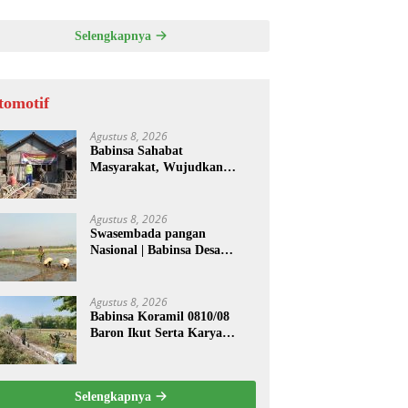
Selengkapnya
tomotif
Agustus 8, 2026
Babinsa Sahabat
Masyarakat, Wujudkan
Hunian Layak melalui
Program Rutilahu
Agustus 8, 2026
Swasembada pangan
Nasional | Babinsa Desa
Sekarputih Dampingi Petani
Tanam Padi, Dukung
Ketahanan Pangan
Agustus 8, 2026
Babinsa Koramil 0810/08
Baron Ikut Serta Karya
Bakti Bersihkan Saluran Air
di Wilayah Binaan
Selengkapnya