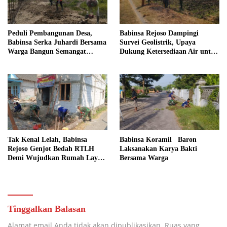
Peduli Pembangunan Desa,
Babinsa Rejoso Dampingi
Babinsa Serka Juhardi Bersama
Survei Geolistrik, Upaya
Warga Bangun Semangat
Dukung Ketersediaan Air untuk
Gotong Royong
Lahan Pertanian
Tak Kenal Lelah, Babinsa
Babinsa Koramil Baron
Rejoso Genjot Bedah RTLH
Laksanakan Karya Bakti
Demi Wujudkan Rumah Layak
Bersama Warga
bagi Warga Wengkal
Tinggalkan Balasan
Alamat email Anda tidak akan dipublikasikan.
Ruas yang