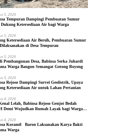
us 5, 2026
nsa Tempuran Dampingi Pembuatan Sumur
, Dukung Ketersediaan Air bagi Warga
us 5, 2026
ng Ketersediaan Air Bersih, Pembuatan Sumur
 Dilaksanakan di Desa Tempuran
us 5, 2026
li Pembangunan Desa, Babinsa Serka Juhardi
ama Warga Bangun Semangat Gotong Royong
us 5, 2026
nsa Rejoso Dampingi Survei Geolistrik, Upaya
ng Ketersediaan Air untuk Lahan Pertanian
us 4, 2026
Kenal Lelah, Babinsa Rejoso Genjot Bedah
 Demi Wujudkan Rumah Layak bagi Warga
kal
us 4, 2026
nsa Koramil Baron Laksanakan Karya Bakti
ama Warga