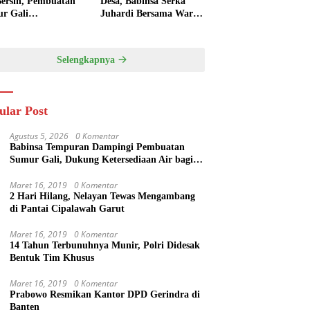
Bersih, Pembuatan
Desa, Babinsa Serka
r Gali
Juhardi Bersama Warga
ksanakan di Desa
Bangun Semangat
puran
Gotong Royong
Selengkapnya
ular Post
Agustus 5, 2026
0 Komentar
Babinsa Tempuran Dampingi Pembuatan
Sumur Gali, Dukung Ketersediaan Air bagi
Warga
Maret 16, 2019
0 Komentar
2 Hari Hilang, Nelayan Tewas Mengambang
di Pantai Cipalawah Garut
Maret 16, 2019
0 Komentar
14 Tahun Terbunuhnya Munir, Polri Didesak
Bentuk Tim Khusus
Maret 16, 2019
0 Komentar
Prabowo Resmikan Kantor DPD Gerindra di
Banten