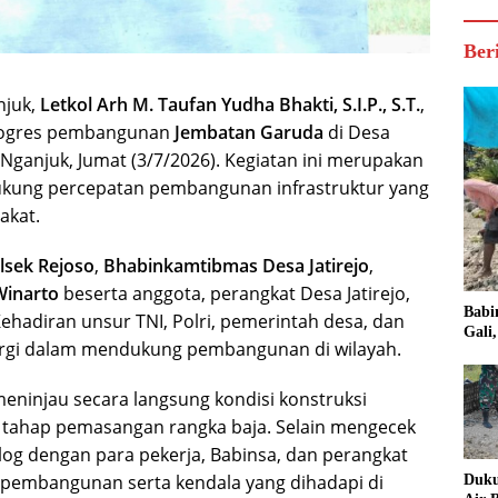
Ber
njuk,
Letkol Arh M. Taufan Yudha Bhakti, S.I.P., S.T.
,
progres pembangunan
Jembatan Garuda
di Desa
Nganjuk, Jumat (3/7/2026). Kegiatan ini merupakan
kung percepatan pembangunan infrastruktur yang
akat.
lsek Rejoso
,
Bhabinkamtibmas Desa Jatirejo
,
Winarto
beserta anggota, perangkat Desa Jatirejo,
Babi
hadiran unsur TNI, Polri, pemerintah desa, dan
Gali
rgi dalam mendukung pembangunan di wilayah.
ninjau secara langsung kondisi konstruksi
i tahap pemasangan rangka baja. Selain mengecek
alog dengan para pekerja, Babinsa, dan perangkat
embangunan serta kendala yang dihadapi di
Duku