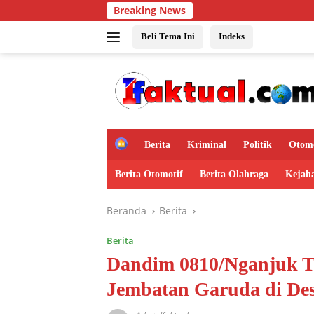
Langsung
Breaking News
ke
konten
Beli Tema Ini
Indeks
H
Berita
Kriminal
Politik
Otomo
o
m
Berita Otomotif
Berita Olahraga
Kejah
e
Beranda
Berita
Berita
Dandim 0810/Nganjuk T
Jembatan Garuda di Des