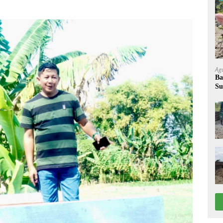
Ag
Ba
Su
W