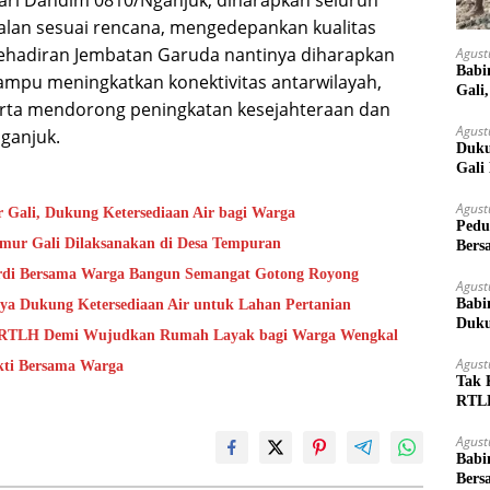
lan sesuai rencana, mengedepankan kualitas
. Kehadiran Jembatan Garuda nantinya diharapkan
Agust
Babi
mampu meningkatkan konektivitas antarwilayah,
Gali
erta mendorong peningkatan kesejahteraan dan
Agust
ganjuk.
Duku
Gali
Agust
Gali, Dukung Ketersediaan Air bagi Warga
Pedu
umur Gali Dilaksanakan di Desa Tempuran
Bers
ardi Bersama Warga Bangun Semangat Gotong Royong
Agust
Babi
aya Dukung Ketersediaan Air untuk Lahan Pertanian
Duku
ah RTLH Demi Wujudkan Rumah Layak bagi Warga Wengkal
Agust
kti Bersama Warga
Tak 
RTLH
Weng
Agust
Babi
Bers