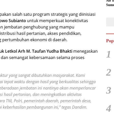
Air 
Sumu
Dila
kan salah satu program strategis yang diinisiasi
Tem
bowo Subianto
untuk memperkuat konektivitas
nan jembatan penghubung yang mampu
tribusi hasil pertanian, akses pendidikan,
g pertumbuhan ekonomi di daerah.
Pop
k Letkol Arh M. Taufan Yudha Bhakti
menegaskan
1
an dan semangat kebersamaan selama proses
2
ktur yang sangat dibutuhkan masyarakat. Kami
i tepat waktu dengan hasil yang berkualitas sehingga
3
Keberadaan jembatan ini nantinya akan memperlancar
si hasil pertanian, dan meningkatkan aktivitas
ra TNI, Polri, pemerintah daerah, pemerintah desa,
4
i keberhasilan pembangunan ini,”
tegas Dandim.