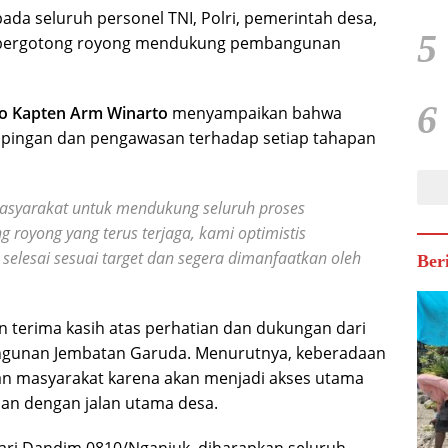
da seluruh personel TNI, Polri, pemerintah desa,
5
us bergotong royong mendukung pembangunan
6
so Kapten Arm Winarto
menyampaikan bahwa
pingan dan pengawasan terhadap setiap tahapan
masyarakat untuk mendukung seluruh proses
royong yang terus terjaga, kami optimistis
lesai sesuai target dan segera dimanfaatkan oleh
Ber
n terima kasih atas perhatian dan dukungan dari
gunan Jembatan Garuda. Menurutnya, keberadaan
kan masyarakat karena akan menjadi akses utama
n dengan jalan utama desa.
ari Dandim 0810/Nganjuk, diharapkan seluruh