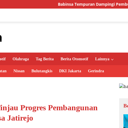
Babinsa Tempuran Dampingi Pembuatan Sumur Gali, D
tif
Olahraga
Tag Berita
Berita Otomotif
Lainnya
atan
Nissan
Bulutangkis
DKI Jakarta
Gerindra
B
injau Progres Pembangunan
a Jatirejo