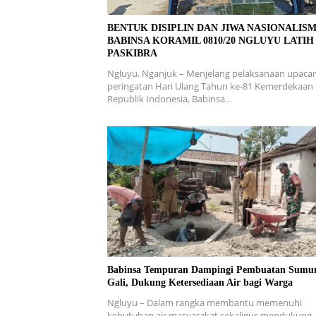
BENTUK DISIPLIN DAN JIWA NASIONALISM
BABINSA KORAMIL 0810/20 NGLUYU LATIH
PASKIBRA
Ngluyu, Nganjuk – Menjelang pelaksanaan upaca
peringatan Hari Ulang Tahun ke-81 Kemerdekaan
Republik Indonesia, Babinsa…
Babinsa Tempuran Dampingi Pembuatan Sumu
Gali, Dukung Ketersediaan Air bagi Warga
Ngluyu – Dalam rangka membantu memenuhi
kebutuhan air masyarakat sekaligus mendukung