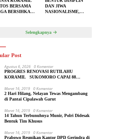
INSA KORAMIL
BENTUK DISIPLIN
TOS BERSAMA
DAN JIWA
GA BERSIHKAN
NASIONALISME,
U JALAN,
BABINSA KORAMIL
PKAN LOKASI
0810/20 NGLUYU
UK
LATIH PASKIBRA
Selengkapnya
GECORAN
ular Post
Agustus 6, 2026
0 Komentar
PROGRES RENOVASI RUTILAHU
KORAMIL SUKOMORO CAPAI 88
PERSEN, 10 RUMAH MASUK TAHAP
PENYELESAIAN
Maret 16, 2019
0 Komentar
2 Hari Hilang, Nelayan Tewas Mengambang
di Pantai Cipalawah Garut
Maret 16, 2019
0 Komentar
14 Tahun Terbunuhnya Munir, Polri Didesak
Bentuk Tim Khusus
Maret 16, 2019
0 Komentar
Prabowo Resmikan Kantor DPD Gerindra di