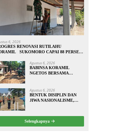
ustus 6, 2026
ROGRES RENOVASI RUTILAHU
ORAMIL SUKOMORO CAPAI 88 PERSEN,
0 RUMAH MASUK TAHAP PENYELESAIAN
Agustus 6, 2026
BABINSA KORAMIL
NGETOS BERSAMA
WARGA BERSIHKAN
BAHU JALAN, SIAPKAN
LOKASI UNTUK
Agustus 6, 2026
PENGECORAN
BENTUK DISIPLIN DAN
JIWA NASIONALISME,
BABINSA KORAMIL
0810/20 NGLUYU LATIH
PASKIBRA
Selengkapnya