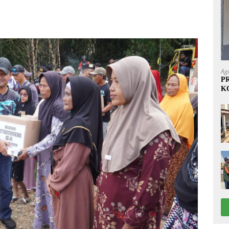
Ag
P
K
1