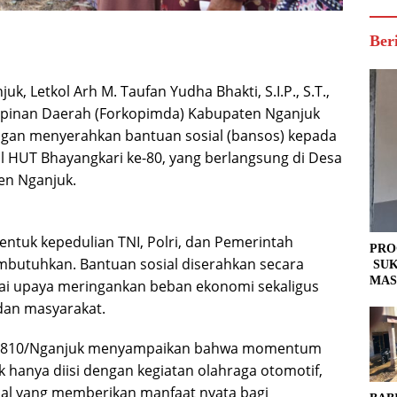
Ber
 Letkol Arh M. Taufan Yudha Bhakti, S.I.P., S.T.,
mpinan Daerah (Forkopimda) Kabupaten Nganjuk
engan menyerahkan bantuan sosial (bansos) kepada
l HUT Bhayangkari ke-80, yang berlangsung di Desa
n Nganjuk.
entuk kepedulian TNI, Polri, dan Pemerintah
PRO
butuhkan. Bantuan sosial diserahkan secara
SUK
MAS
ai upaya meringankan beban ekonomi sekaligus
dan masyarakat.
 0810/Nganjuk menyampaikan bahwa momentum
 hanya diisi dengan kegiatan olahraga otomotif,
sial yang memberikan manfaat nyata bagi