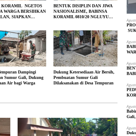
A KORAMIL NGETOS
BENTUK DISIPLIN DAN JIWA
A WARGA BERSIHKAN
NASIONALISME, BABINSA
LAN, SIAPKAN
KORAMIL 0810/20 NGLUYU
Agust
 UNTUK PENGECORAN
LATIH PASKIBRA
PRO
SUK
MAS
Agust
BAB
WAR
LOK
Agust
BEN
Tempuran Dampingi
Dukung Ketersediaan Air Bersih,
BAB
n Sumur Gali, Dukung
Pembuatan Sumur Gali
PAS
aan Air bagi Warga
Dilaksanakan di Desa Tempuran
Agust
PED
KOR
KUT
Agust
Babi
Gali
Agust
Duku