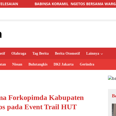
BABINSA KORAMIL NGETOS BERSAMA WARGA BERSIHKAN BAH
tif
Olahraga
Tag Berita
Berita Otomotif
Lainnya
atan
Nissan
Bulutangkis
DKI Jakarta
Gerindra
B
ma Forkopimda Kabupaten
s pada Event Trail HUT