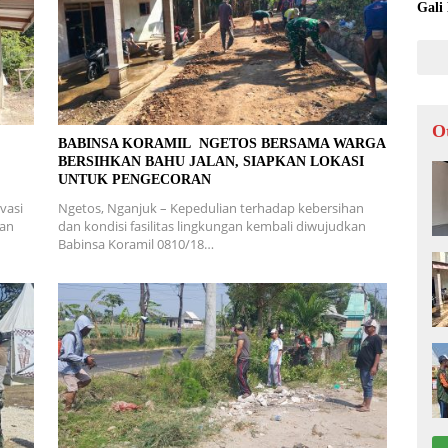
Gali
O
L
BABINSA KORAMIL NGETOS BERSAMA WARGA
BERSIHKAN BAHU JALAN, SIAPKAN LOKASI
UNTUK PENGECORAN
vasi
Ngetos, Nganjuk – Kepedulian terhadap kebersihan
ran
dan kondisi fasilitas lingkungan kembali diwujudkan
Babinsa Koramil 0810/18…