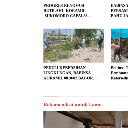
PROGRES RENOVASI
BABINS
RUTILAHU KORAMIL
BERSAM
SUKOMORO CAPAI 88
BAHU JA
PERSEN, 10 RUMAH MASUK
LOKASI
TAHAP PENYELESAIAN
PEDULI KEBERSIHAN
Babinsa 
LINGKUNGAN, BABINSA
Pembuata
KORAMIL 0810/02 BAGOR
Ketersedi
BERSAMA WARGA KUTOREJO
GELAR KERJA BAKTI
Rekomendasi untuk kamu