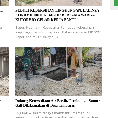
E,
PEDULI KEBERSIHAN LINGKUNGAN, BABINSA
KORAMIL 0810/02 BAGOR BERSAMA WARGA
KUTOREJO GELAR KERJA BAKTI
ra
Bagor, Nganjuk – Kepedulian terhadap kebersihan
lingkungan terus ditunjukkan Babinsa Koramil 0810/02
Bagor Kodim 0810/Nganjuk….
r
Dukung Ketersediaan Air Bersih, Pembuatan Sumur
Gali Dilaksanakan di Desa Tempuran
Ngluyu – Dalam rangka membantu memenuhi
kebutuhan air bersih masyarakat, telah dilaksanakan