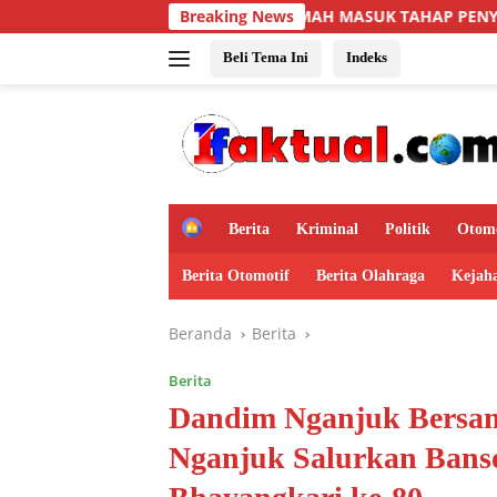
Langsung
AI 88 PERSEN, 10 RUMAH MASUK TAHAP PENYELESAIAN
Breaking News
ke
konten
Beli Tema Ini
Indeks
H
Berita
Kriminal
Politik
Otomo
o
m
Berita Otomotif
Berita Olahraga
Kejah
e
Beranda
Berita
Berita
Dandim Nganjuk Bersa
Nganjuk Salurkan Banso