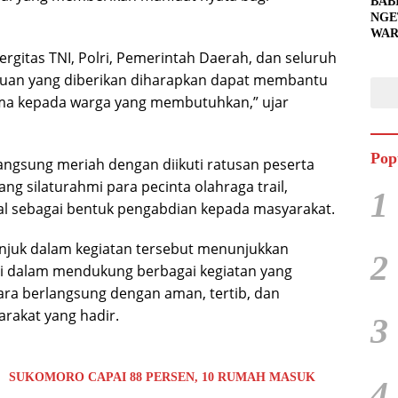
BAB
NGE
WAR
BAH
nergitas TNI, Polri, Pemerintah Daerah, dan seluruh
SIA
tuan yang diberikan diharapkan dapat membantu
UNT
PEN
ama kepada warga yang membutuhkan,” ujar
Pop
langsung meriah dengan diikuti ratusan peserta
ang silaturahmi para pecinta olahraga trail,
1
osial sebagai bentuk pengabdian kepada masyarakat.
juk dalam kegiatan tersebut menunjukkan
2
si dalam mendukung berbagai kegiatan yang
ara berlangsung dengan aman, tertib, dan
rakat yang hadir.
3
 SUKOMORO CAPAI 88 PERSEN, 10 RUMAH MASUK
4