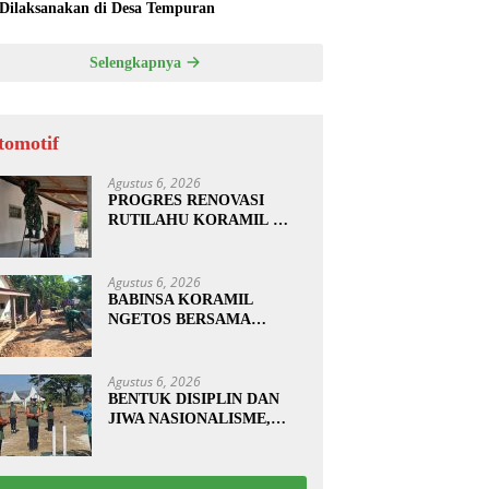
 Dilaksanakan di Desa Tempuran
Selengkapnya
tomotif
Agustus 6, 2026
PROGRES RENOVASI
RUTILAHU KORAMIL
SUKOMORO CAPAI 88
PERSEN, 10 RUMAH
MASUK TAHAP
Agustus 6, 2026
PENYELESAIAN
BABINSA KORAMIL
NGETOS BERSAMA
WARGA BERSIHKAN
BAHU JALAN, SIAPKAN
LOKASI UNTUK
Agustus 6, 2026
PENGECORAN
BENTUK DISIPLIN DAN
JIWA NASIONALISME,
BABINSA KORAMIL
0810/20 NGLUYU LATIH
PASKIBRA