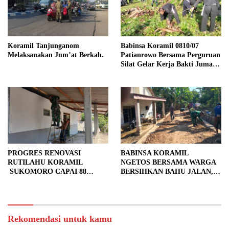
Koramil Tanjunganom
Babinsa Koramil 0810/07
Melaksanakan Jum’at Berkah.
Patianrowo Bersama Perguruan
Silat Gelar Kerja Bakti Jumat
Bersih.
PROGRES RENOVASI
BABINSA KORAMIL
RUTILAHU KORAMIL
NGETOS BERSAMA WARGA
SUKOMORO CAPAI 88
BERSIHKAN BAHU JALAN,
PERSEN, 10 RUMAH MASUK
SIAPKAN LOKASI UNTUK
TAHAP PENYELESAIAN
PENGECORAN
Rekomendasi untuk kamu