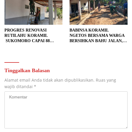
PROGRES RENOVASI
BABINSA KORAMIL
RUTILAHU KORAMIL
NGETOS BERSAMA WARGA
SUKOMORO CAPAI 88
BERSIHKAN BAHU JALAN,
PERSEN, 10 RUMAH MASUK
SIAPKAN LOKASI UNTUK
TAHAP PENYELESAIAN
PENGECORAN
Tinggalkan Balasan
Alamat email Anda tidak akan dipublikasikan.
Ruas yang
wajib ditandai
*