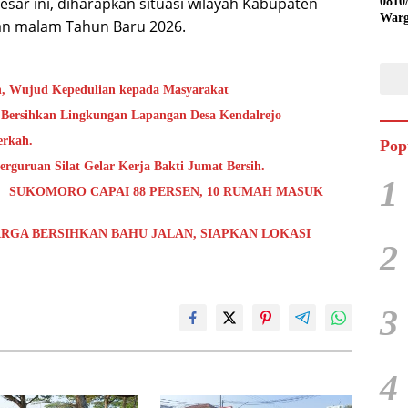
esar ini, diharapkan situasi wilayah Kabupaten
0810
Warg
an malam Tahun Baru 2026.
Ling
Desa
h, Wujud Kepedulian kepada Masyarakat
 Bersihkan Lingkungan Lapangan Desa Kendalrejo
erkah.
Pop
rguruan Silat Gelar Kerja Bakti Jumat Bersih.
1
 SUKOMORO CAPAI 88 PERSEN, 10 RUMAH MASUK
RGA BERSIHKAN BAHU JALAN, SIAPKAN LOKASI
2
3
4