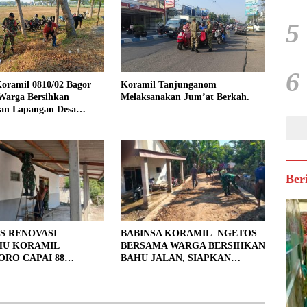
5
6
oramil 0810/02 Bagor
Koramil Tanjunganom
Warga Bersihkan
Melaksanakan Jum’at Berkah.
an Lapangan Desa
jo
Ber
S RENOVASI
BABINSA KORAMIL NGETOS
HU KORAMIL
BERSAMA WARGA BERSIHKAN
RO CAPAI 88
BAHU JALAN, SIAPKAN
, 10 RUMAH MASUK
LOKASI UNTUK PENGECORAN
PENYELESAIAN