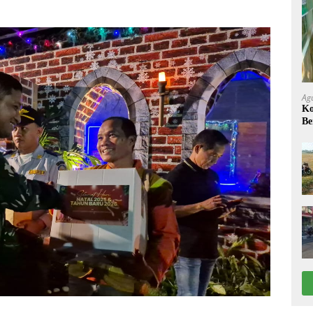
Ag
Ko
Be