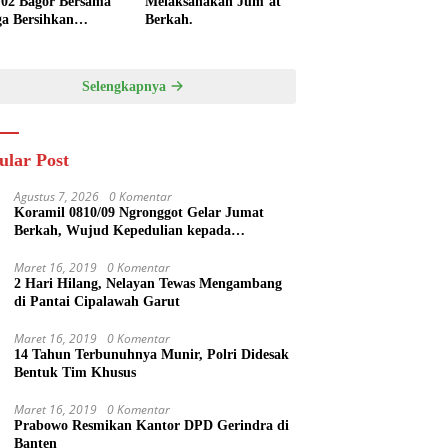
/02 Bagor Bersama
Melaksanakan Jum’at
a Bersihkan
Berkah.
kungan Lapangan
 Kendalrejo
Selengkapnya
ular Post
Agustus 7, 2026
0 Komentar
Koramil 0810/09 Ngronggot Gelar Jumat
Berkah, Wujud Kepedulian kepada
Masyarakat
Maret 16, 2019
0 Komentar
2 Hari Hilang, Nelayan Tewas Mengambang
di Pantai Cipalawah Garut
Maret 16, 2019
0 Komentar
14 Tahun Terbunuhnya Munir, Polri Didesak
Bentuk Tim Khusus
Maret 16, 2019
0 Komentar
Prabowo Resmikan Kantor DPD Gerindra di
Banten