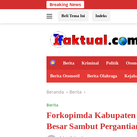
Langsung
Breaking News
Ko
ke
konten
Beli Tema Ini
Indeks
H
Berita
Kriminal
Politik
Otomo
o
m
Berita Otomotif
Berita Olahraga
Kejah
e
Beranda
Berita
Berita
Forkopimda Kabupaten N
Besar Sambut Perganti