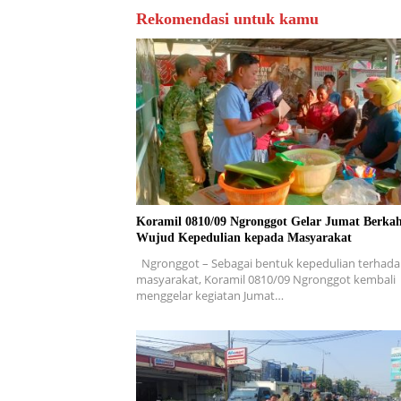
Rekomendasi untuk kamu
Koramil 0810/09 Ngronggot Gelar Jumat Berkah
Wujud Kepedulian kepada Masyarakat
Ngronggot – Sebagai bentuk kepedulian terhad
masyarakat, Koramil 0810/09 Ngronggot kembali
menggelar kegiatan Jumat…