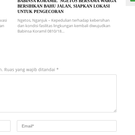
L
BABINSA KORAMIL NGETOS BERSAMA WARGA
BERSIHKAN BAHU JALAN, SIAPKAN LOKASI
UNTUK PENGECORAN
vasi
Ngetos, Nganjuk – Kepedulian terhadap kebersihan
ran
dan kondisi fasilitas lingkungan kembali diwujudkan
Babinsa Koramil 0810/18…
n.
Ruas yang wajib ditandai
*