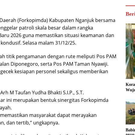
Ber
 Daerah (Forkopimda) Kabupaten Nganjuk bersama
menggelar patroli skala besar dalam rangka
aru 2026 guna memastikan situasi keamanan dan
kondusif. Selasa malam 31/12/25.
mlah titik pengamanan dengan rute meliputi Pos PAM
 Jalan Diponegoro, serta Pos PAM Taman Nyawiji.
ngecek kesiapan personel sekaligus memberikan
Kora
Wuju
h M Taufan Yudha Bhakti S.I.P., S.T.
ar ini merupakan bentuk sinergitas Forkopimda
ayah.
gin memastikan masyarakat dapat merayakan
, dan tertib,” ungkapnya.
Babi