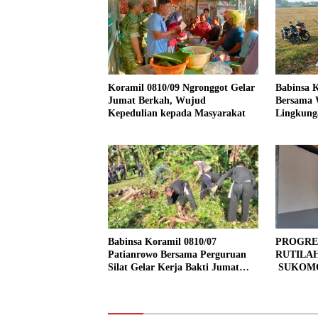
Koramil 0810/09 Ngronggot Gelar
Babinsa K
Jumat Berkah, Wujud
Bersama 
Kepedulian kepada Masyarakat
Lingkung
Kendalre
Babinsa Koramil 0810/07
PROGRE
Patianrowo Bersama Perguruan
RUTILA
Silat Gelar Kerja Bakti Jumat
SUKOMO
Bersih.
PERSEN
TAHAP 