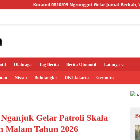
ramil 0810/09 Ngronggot Gelar Jumat Berkah, Wujud Kepedulia
tif
Olahraga
Tag Berita
Berita Otomotif
Lainnya
atan
Nissan
Bulutangkis
DKI Jakarta
Gerindra
B
ganjuk Gelar Patroli Skala
an Malam Tahun 2026