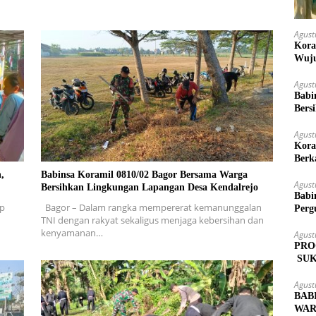
Agust
Kora
Wuju
Agust
Babi
Bers
Agust
Kora
Berk
,
Babinsa Koramil 0810/02 Bagor Bersama Warga
Agust
Bersihkan Lingkungan Lapangan Desa Kendalrejo
Babi
ap
Bagor – Dalam rangka mempererat kemanunggalan
Perg
TNI dengan rakyat sekaligus menjaga kebersihan dan
kenyamanan…
Agust
PRO
SUK
MAS
Agust
BAB
WAR