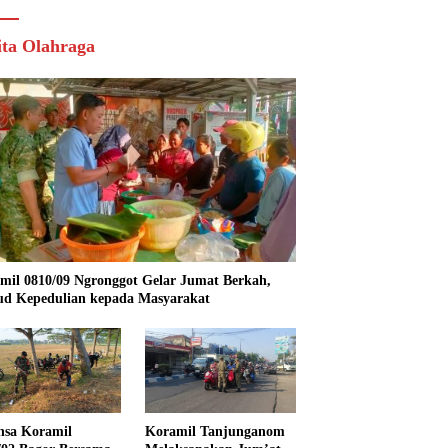
ita Olahraga
mil 0810/09 Ngronggot Gelar Jumat Berkah,
d Kepedulian kepada Masyarakat
nsa Koramil
Koramil Tanjunganom