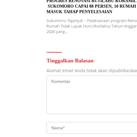
PROGRES RENOVASI RUTILAHU KORAMI
SUKOMORO CAPAI 88 PERSEN, 10 RUMAH
MASUK TAHAP PENYELESAIAN
Sukomoro, Nganjuk – Pelaksanaan program Reno
Rumah Tidak Layak Huni (Rutilahu) Tahun Angga
2026 yang…
Tinggalkan Balasan
Alamat email Anda tidak akan dipublikasika