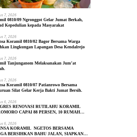
us 7, 2026
mil 0810/09 Ngronggot Gelar Jumat Berkah,
d Kepedulian kepada Masyarakat
us 7, 2026
nsa Koramil 0810/02 Bagor Bersama Warga
ihkan Lingkungan Lapangan Desa Kendalrejo
us 7, 2026
mil Tanjunganom Melaksanakan Jum’at
ah.
us 7, 2026
nsa Koramil 0810/07 Patianrowo Bersama
uruan Silat Gelar Kerja Bakti Jumat Bersih.
us 6, 2026
GRES RENOVASI RUTILAHU KORAMIL
OMORO CAPAI 88 PERSEN, 10 RUMAH
UK TAHAP PENYELESAIAN
us 6, 2026
INSA KORAMIL NGETOS BERSAMA
GA BERSIHKAN BAHU JALAN, SIAPKAN