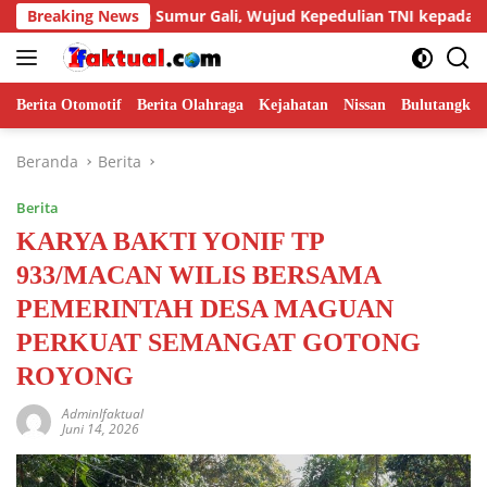
Langsung
atan Sumur Gali, Wujud Kepedulian TNI kepada Masyarakat
Breaking News
ke
konten
Berita Otomotif
Berita Olahraga
Kejahatan
Nissan
Bulutangkis
Beranda
Berita
Berita
KARYA BAKTI YONIF TP
933/MACAN WILIS BERSAMA
PEMERINTAH DESA MAGUAN
PERKUAT SEMANGAT GOTONG
ROYONG
AdminIfaktual
Juni 14, 2026