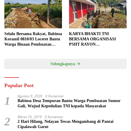
Selalu Bersama Rakyat, Babinsa
KARYA BHAKTI TNI
Koramil 0810/03 Loceret Bantu
BERSAMA ORGANISASI
Warga Binaan Pembuatan
PSHT RAYON
Tanggul Jalan Sawah
MARGOPATUT, WUJUDKAN
SEMANGAT GOTONG
ROYONG DAN
Selengkapnya
KEMANUNGGALAN TNI-
RAKYAT
Popular Post
Agustus 9, 2026
0 Komentar
1
Babinsa Desa Tempuran Bantu Warga Pembuatan Sumur
Gali, Wujud Kepedulian TNI kepada Masyarakat
Maret 16, 2019
0 Komentar
2
2 Hari Hilang, Nelayan Tewas Mengambang di Pantai
Cipalawah Garut