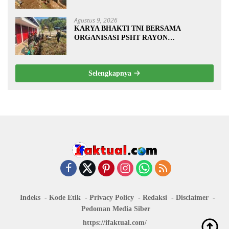
Pembuatan Tanggul Jalan Sawah
Agustus 9, 2026
KARYA BHAKTI TNI BERSAMA
ORGANISASI PSHT RAYON
MARGOPATUT, WUJUDKAN SEMANGAT
GOTONG ROYONG DAN
KEMANUNGGALAN TNI-RAKYAT
Selengkapnya
Indeks
Kode Etik
Privacy Policy
Redaksi
Disclaimer
Pedoman Media Siber
https://ifaktual.com/