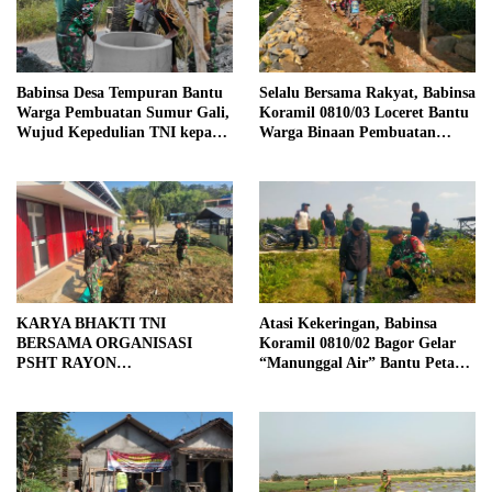
Babinsa Desa Tempuran Bantu
Selalu Bersama Rakyat, Babinsa
Warga Pembuatan Sumur Gali,
Koramil 0810/03 Loceret Bantu
Wujud Kepedulian TNI kepada
Warga Binaan Pembuatan
Masyarakat
Tanggul Jalan Sawah
KARYA BHAKTI TNI
Atasi Kekeringan, Babinsa
BERSAMA ORGANISASI
Koramil 0810/02 Bagor Gelar
PSHT RAYON
“Manunggal Air” Bantu Petani
MARGOPATUT, WUJUDKAN
di Desa
SEMANGAT GOTONG
ROYONG DAN
KEMANUNGGALAN TNI-
RAKYAT