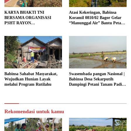
KARYA BHAKTI TNI
Atasi Kekeringan, Babinsa
BERSAMA ORGANISASI
Koramil 0810/02 Bagor Gelar
PSHT RAYON
“Manunggal Air” Bantu Petani
MARGOPATUT, WUJUDKAN
di Desa
SEMANGAT GOTONG
ROYONG DAN
KEMANUNGGALAN TNI-
RAKYAT
Babinsa Sahabat Masyarakat,
Swasembada pangan Nasional |
Wujudkan Hunian Layak
Babinsa Desa Sekarputih
melalui Program Rutilahu
Dampingi Petani Tanam Padi,
Dukung Ketahanan Pangan
Rekomendasi untuk kamu