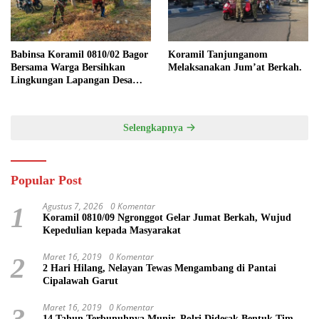
Babinsa Koramil 0810/02 Bagor
Koramil Tanjunganom
Bersama Warga Bersihkan
Melaksanakan Jum’at Berkah.
Lingkungan Lapangan Desa
Kendalrejo
Selengkapnya
Popular Post
Agustus 7, 2026
0 Komentar
1
Koramil 0810/09 Ngronggot Gelar Jumat Berkah, Wujud
Kepedulian kepada Masyarakat
Maret 16, 2019
0 Komentar
2
2 Hari Hilang, Nelayan Tewas Mengambang di Pantai
Cipalawah Garut
Maret 16, 2019
0 Komentar
3
14 Tahun Terbunuhnya Munir, Polri Didesak Bentuk Tim