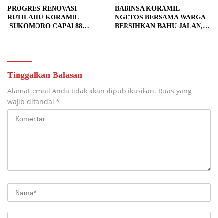
PROGRES RENOVASI
BABINSA KORAMIL
RUTILAHU KORAMIL
NGETOS BERSAMA WARGA
SUKOMORO CAPAI 88
BERSIHKAN BAHU JALAN,
PERSEN, 10 RUMAH MASUK
SIAPKAN LOKASI UNTUK
TAHAP PENYELESAIAN
PENGECORAN
Tinggalkan Balasan
Alamat email Anda tidak akan dipublikasikan.
Ruas yang
wajib ditandai
*