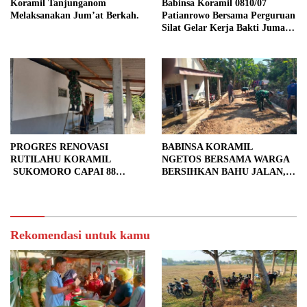
Koramil Tanjunganom
Babinsa Koramil 0810/07
Melaksanakan Jum’at Berkah.
Patianrowo Bersama Perguruan
Silat Gelar Kerja Bakti Jumat
Bersih.
PROGRES RENOVASI
BABINSA KORAMIL
RUTILAHU KORAMIL
NGETOS BERSAMA WARGA
SUKOMORO CAPAI 88
BERSIHKAN BAHU JALAN,
PERSEN, 10 RUMAH MASUK
SIAPKAN LOKASI UNTUK
TAHAP PENYELESAIAN
PENGECORAN
Rekomendasi untuk kamu