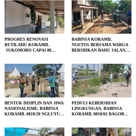
PROGRES RENOVASI
BABINSA KORAMIL
RUTILAHU KORAMIL
NGETOS BERSAMA WARGA
SUKOMORO CAPAI 88
BERSIHKAN BAHU JALAN,
PERSEN, 10 RUMAH MASUK
SIAPKAN LOKASI UNTUK
TAHAP PENYELESAIAN
PENGECORAN
BENTUK DISIPLIN DAN JIWA
PEDULI KEBERSIHAN
NASIONALISME, BABINSA
LINGKUNGAN, BABINSA
KORAMIL 0810/20 NGLUYU
KORAMIL 0810/02 BAGOR
LATIH PASKIBRA
BERSAMA WARGA
KUTOREJO GELAR KERJA
BAKTI