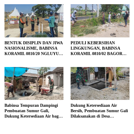
TAHAP PENYELESAIAN
PENGECORAN
BENTUK DISIPLIN DAN JIWA
PEDULI KEBERSIHAN
NASIONALISME, BABINSA
LINGKUNGAN, BABINSA
KORAMIL 0810/20 NGLUYU
KORAMIL 0810/02 BAGOR
LATIH PASKIBRA
BERSAMA WARGA
KUTOREJO GELAR KERJA
BAKTI
Babinsa Tempuran Dampingi
Dukung Ketersediaan Air
Pembuatan Sumur Gali,
Bersih, Pembuatan Sumur Gali
Dukung Ketersediaan Air bagi
Dilaksanakan di Desa
Warga
Tempuran