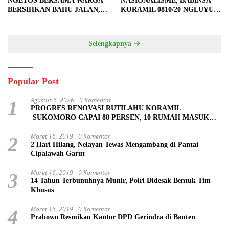
NGETOS BERSAMA WARGA
NASIONALISME, BABINSA
BERSIHKAN BAHU JALAN,
KORAMIL 0810/20 NGLUYU
SIAPKAN LOKASI UNTUK
LATIH PASKIBRA
PENGECORAN
Selengkapnya
Popular Post
Agustus 6, 2026
0 Komentar
1
PROGRES RENOVASI RUTILAHU KORAMIL
SUKOMORO CAPAI 88 PERSEN, 10 RUMAH MASUK
TAHAP PENYELESAIAN
Maret 16, 2019
0 Komentar
2
2 Hari Hilang, Nelayan Tewas Mengambang di Pantai
Cipalawah Garut
Maret 16, 2019
0 Komentar
3
14 Tahun Terbunuhnya Munir, Polri Didesak Bentuk Tim
Khusus
Maret 16, 2019
0 Komentar
4
Prabowo Resmikan Kantor DPD Gerindra di Banten