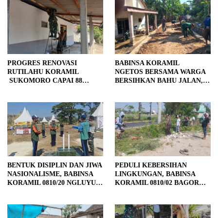
PROGRES RENOVASI
BABINSA KORAMIL
RUTILAHU KORAMIL
NGETOS BERSAMA WARGA
SUKOMORO CAPAI 88
BERSIHKAN BAHU JALAN,
PERSEN, 10 RUMAH MASUK
SIAPKAN LOKASI UNTUK
TAHAP PENYELESAIAN
PENGECORAN
BENTUK DISIPLIN DAN JIWA
PEDULI KEBERSIHAN
NASIONALISME, BABINSA
LINGKUNGAN, BABINSA
KORAMIL 0810/20 NGLUYU
KORAMIL 0810/02 BAGOR
LATIH PASKIBRA
BERSAMA WARGA
KUTOREJO GELAR KERJA
BAKTI