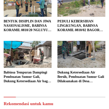
BENTUK DISIPLIN DAN JIWA
PEDULI KEBERSIHAN
NASIONALISME, BABINSA
LINGKUNGAN, BABINSA
KORAMIL 0810/20 NGLUYU
KORAMIL 0810/02 BAGOR
LATIH PASKIBRA
BERSAMA WARGA
KUTOREJO GELAR KERJA
BAKTI
Babinsa Tempuran Dampingi
Dukung Ketersediaan Air
Pembuatan Sumur Gali,
Bersih, Pembuatan Sumur Gali
Dukung Ketersediaan Air bagi
Dilaksanakan di Desa
Warga
Tempuran
Rekomendasi untuk kamu