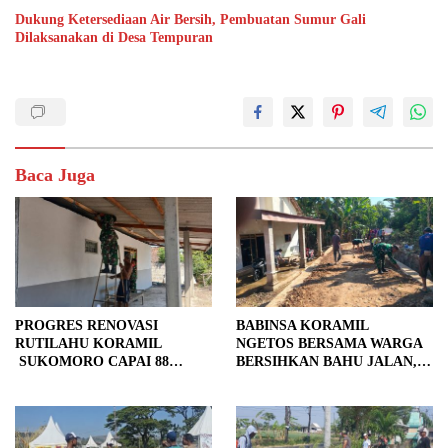
Dukung Ketersediaan Air Bersih, Pembuatan Sumur Gali
Dilaksanakan di Desa Tempuran
Baca Juga
PROGRES RENOVASI
BABINSA KORAMIL
RUTILAHU KORAMIL
NGETOS BERSAMA WARGA
SUKOMORO CAPAI 88
BERSIHKAN BAHU JALAN,
PERSEN, 10 RUMAH MASUK
SIAPKAN LOKASI UNTUK
TAHAP PENYELESAIAN
PENGECORAN