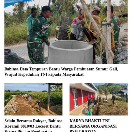
Babinsa Desa Tempuran Bantu Warga Pembuatan Sumur Gali,
Wujud Kepedulian TNI kepada Masyarakat
Selalu Bersama Rakyat, Babinsa
KARYA BHAKTI TNI
Koramil 0810/03 Loceret Bantu
BERSAMA ORGANISASI
Warga Binaan Pembuatan
PSHT RAYON