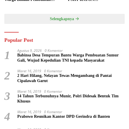
Tanggul Jalan Sawah
MARGOPATUT, WUJUDKAN
SEMANGAT GOTONG
ROYONG DAN
Selengkapnya
KEMANUNGGALAN TNI-
RAKYAT
Popular Post
Agustus 9, 2026
0 Komentar
1
Babinsa Desa Tempuran Bantu Warga Pembuatan Sumur
Gali, Wujud Kepedulian TNI kepada Masyarakat
Maret 16, 2019
0 Komentar
2
2 Hari Hilang, Nelayan Tewas Mengambang di Pantai
Cipalawah Garut
Maret 16, 2019
0 Komentar
3
14 Tahun Terbunuhnya Munir, Polri Didesak Bentuk Tim
Khusus
Maret 16, 2019
0 Komentar
4
Prabowo Resmikan Kantor DPD Gerindra di Banten