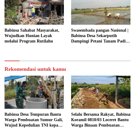
RAKYAT
Babinsa Sahabat Masyarakat,
Swasembada pangan Nasional |
Wujudkan Hunian Layak
Babinsa Desa Sekarputih
melalui Program Rutilahu
Dampingi Petani Tanam Padi,
Dukung Ketahanan Pangan
Rekomendasi untuk kamu
Babinsa Desa Tempuran Bantu
Selalu Bersama Rakyat, Babinsa
Warga Pembuatan Sumur Gali,
Koramil 0810/03 Loceret Bantu
Wujud Kepedulian TNI kepada
Warga Binaan Pembuatan
Masyarakat
Tanggul Jalan Sawah