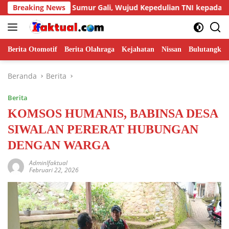
Langsung
atan Sumur Gali, Wujud Kepedulian TNI kepada Masyarakat
Breaking News
ke
konten
Berita Otomotif
Berita Olahraga
Kejahatan
Nissan
Bulutangkis
Beranda
Berita
Berita
KOMSOS HUMANIS, BABINSA DESA
SIWALAN PERERAT HUBUNGAN
DENGAN WARGA
AdminIfaktual
Februari 22, 2026