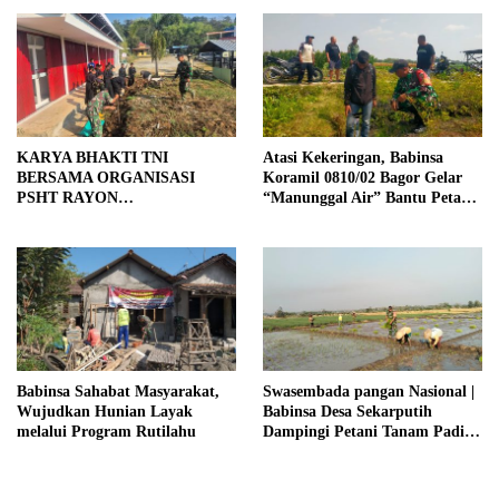
KARYA BHAKTI TNI
Atasi Kekeringan, Babinsa
BERSAMA ORGANISASI
Koramil 0810/02 Bagor Gelar
PSHT RAYON
“Manunggal Air” Bantu Petani
MARGOPATUT, WUJUDKAN
di Desa
SEMANGAT GOTONG
ROYONG DAN
KEMANUNGGALAN TNI-
RAKYAT
Babinsa Sahabat Masyarakat,
Swasembada pangan Nasional |
Wujudkan Hunian Layak
Babinsa Desa Sekarputih
melalui Program Rutilahu
Dampingi Petani Tanam Padi,
Dukung Ketahanan Pangan