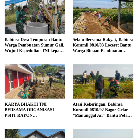
Babinsa Desa Tempuran Bantu
Selalu Bersama Rakyat, Babinsa
Warga Pembuatan Sumur Gali,
Koramil 0810/03 Loceret Bantu
Wujud Kepedulian TNI kepada
Warga Binaan Pembuatan
Masyarakat
Tanggul Jalan Sawah
KARYA BHAKTI TNI
Atasi Kekeringan, Babinsa
BERSAMA ORGANISASI
Koramil 0810/02 Bagor Gelar
PSHT RAYON
“Manunggal Air” Bantu Petani
MARGOPATUT, WUJUDKAN
di Desa
SEMANGAT GOTONG
ROYONG DAN
KEMANUNGGALAN TNI-