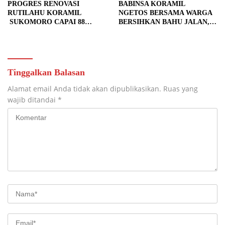
PROGRES RENOVASI
BABINSA KORAMIL
RUTILAHU KORAMIL
NGETOS BERSAMA WARGA
SUKOMORO CAPAI 88
BERSIHKAN BAHU JALAN,
PERSEN, 10 RUMAH MASUK
SIAPKAN LOKASI UNTUK
TAHAP PENYELESAIAN
PENGECORAN
Tinggalkan Balasan
Alamat email Anda tidak akan dipublikasikan.
Ruas yang
wajib ditandai
*