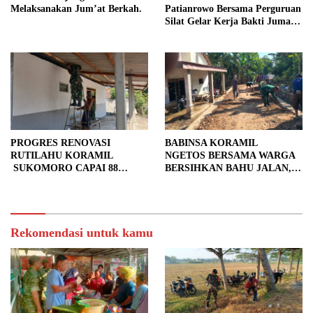
Melaksanakan Jum’at Berkah.
Patianrowo Bersama Perguruan
Silat Gelar Kerja Bakti Jumat
Bersih.
PROGRES RENOVASI
BABINSA KORAMIL
RUTILAHU KORAMIL
NGETOS BERSAMA WARGA
SUKOMORO CAPAI 88
BERSIHKAN BAHU JALAN,
PERSEN, 10 RUMAH MASUK
SIAPKAN LOKASI UNTUK
TAHAP PENYELESAIAN
PENGECORAN
Rekomendasi untuk kamu